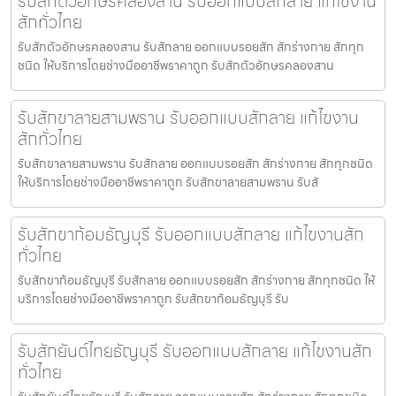
รับสักตัวอักษรคลองสาน รับออกแบบสักลาย แก้ไขงาน
สักทั่วไทย
รับสักตัวอักษรคลองสาน รับสักลาย ออกแบบรอยสัก สักร่างกาย สักทุก
ชนิด ให้บริการโดยช่างมืออาชีพราคาถูก รับสักตัวอักษรคลองสาน
รับสักขาลายสามพราน รับออกแบบสักลาย แก้ไขงาน
สักทั่วไทย
รับสักขาลายสามพราน รับสักลาย ออกแบบรอยสัก สักร่างกาย สักทุกชนิด
ให้บริการโดยช่างมืออาชีพราคาถูก รับสักขาลายสามพราน รับสั
รับสักขาก้อมธัญบุรี รับออกแบบสักลาย แก้ไขงานสัก
ทั่วไทย
รับสักขาก้อมธัญบุรี รับสักลาย ออกแบบรอยสัก สักร่างกาย สักทุกชนิด ให้
บริการโดยช่างมืออาชีพราคาถูก รับสักขาก้อมธัญบุรี รับ
รับสักยันต์ไทยธัญบุรี รับออกแบบสักลาย แก้ไขงานสัก
ทั่วไทย