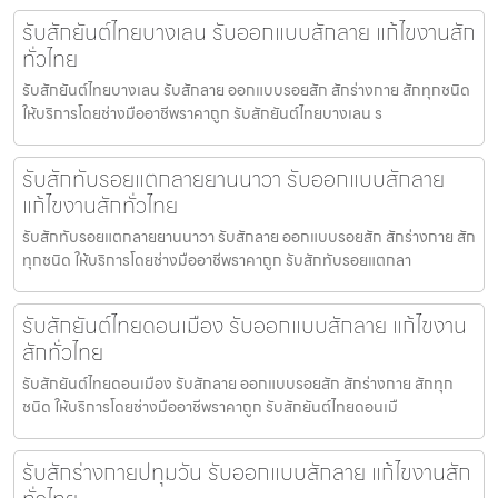
รับสักยันต์ไทยบางเลน รับออกแบบสักลาย แก้ไขงานสัก
ทั่วไทย
รับสักยันต์ไทยบางเลน รับสักลาย ออกแบบรอยสัก สักร่างกาย สักทุกชนิด
ให้บริการโดยช่างมืออาชีพราคาถูก รับสักยันต์ไทยบางเลน ร
รับสักทับรอยแตกลายยานนาวา รับออกแบบสักลาย
แก้ไขงานสักทั่วไทย
รับสักทับรอยแตกลายยานนาวา รับสักลาย ออกแบบรอยสัก สักร่างกาย สัก
ทุกชนิด ให้บริการโดยช่างมืออาชีพราคาถูก รับสักทับรอยแตกลา
รับสักยันต์ไทยดอนเมือง รับออกแบบสักลาย แก้ไขงาน
สักทั่วไทย
รับสักยันต์ไทยดอนเมือง รับสักลาย ออกแบบรอยสัก สักร่างกาย สักทุก
ชนิด ให้บริการโดยช่างมืออาชีพราคาถูก รับสักยันต์ไทยดอนเมื
รับสักร่างกายปทุมวัน รับออกแบบสักลาย แก้ไขงานสัก