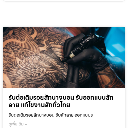
รับต่อเติมรอยสักบางบอน รับออกแบบสัก
ลาย แก้ไขงานสักทั่วไทย
รับต่อเติมรอยสักบางบอน รับสักลาย ออกแบบร
ดูเพิ่มเติม »