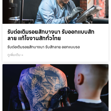
รับต่อเติมรอยสักบางนา รับออกแบบสัก
ลาย แก้ไขงานสักทั่วไทย
รับต่อเติมรอยสักบางนา รับสักลาย ออกแบบรอ
ดูเพิ่มเติม »