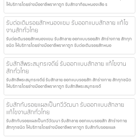
ให้บริการโดยช่างมืออาชีพราคาถูก รับสักขาก้อมหนองเสือ ร
รับต่อเติมรอยสักหนองแขม รับออกแบบสักลาย แก้ไข
งานสักทั่วไทย
รับต่อเติมรอยสักหนองแขม รับสักลาย ออกแบบรอยสัก สักร่างกาย สักทุก
ชนิด ให้บริการโดยช่างมืออาชีพราคาถูก รับต่อเติมรอยสักหนอ
รับสักสีพระสมุทรเจดีย์ รับออกแบบสักลาย แก้ไขงาน
สักทั่วไทย
รับสักสีพระสมุทรเจดีย์ รับสักลาย ออกแบบรอยสัก สักร่างกาย สักทุกชนิด
ให้บริการโดยช่างมืออาชีพราคาถูก รับสักสีพระสมุทรเจดี
รับสักทับรอยแผลเป็นทวีวัฒนา รับออกแบบสักลาย
แก้ไขงานสักทั่วไทย
รับสักทับรอยแผลเป็นทวีวัฒนา รับสักลาย ออกแบบรอยสัก สักร่างกาย
สักทุกชนิด ให้บริการโดยช่างมืออาชีพราคาถูก รับสักทับรอยแผล