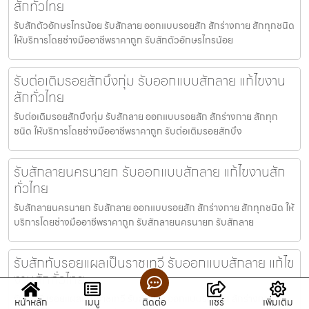
สักทั่วไทย
รับสักตัวอักษรไทรน้อย รับสักลาย ออกแบบรอยสัก สักร่างกาย สักทุกชนิด
ให้บริการโดยช่างมืออาชีพราคาถูก รับสักตัวอักษรไทรน้อย
รับต่อเติมรอยสักบึงกุ่ม รับออกแบบสักลาย แก้ไขงาน
สักทั่วไทย
รับต่อเติมรอยสักบึงกุ่ม รับสักลาย ออกแบบรอยสัก สักร่างกาย สักทุก
ชนิด ให้บริการโดยช่างมืออาชีพราคาถูก รับต่อเติมรอยสักบึง
รับสักลายนครนายก รับออกแบบสักลาย แก้ไขงานสัก
ทั่วไทย
รับสักลายนครนายก รับสักลาย ออกแบบรอยสัก สักร่างกาย สักทุกชนิด ให้
บริการโดยช่างมืออาชีพราคาถูก รับสักลายนครนายก รับสักลาย
รับสักทับรอยแผลเป็นราชเทวี รับออกแบบสักลาย แก้ไข
งานสักทั่วไทย
รับสักทับรอยแผลเป็นราชเทวี รับสักลาย ออกแบบรอยสัก สักร่างกาย สัก
หน้าหลัก
เมนู
ติดต่อ
แชร์
เพิ่มเติม