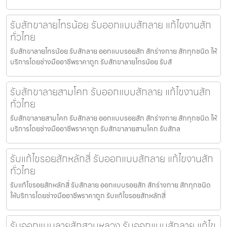
รับสักขาลายไทรน้อย รับออกแบบสักลาย แก้ไขงานสัก
ทั่วไทย
รับสักขาลายไทรน้อย รับสักลาย ออกแบบรอยสัก สักร่างกาย สักทุกชนิด ให้
บริการโดยช่างมืออาชีพราคาถูก รับสักขาลายไทรน้อย รับสั
รับสักขาลายสามโคก รับออกแบบสักลาย แก้ไขงานสัก
ทั่วไทย
รับสักขาลายสามโคก รับสักลาย ออกแบบรอยสัก สักร่างกาย สักทุกชนิด ให้
บริการโดยช่างมืออาชีพราคาถูก รับสักขาลายสามโคก รับสักล
รับแก้ไขรอยสักหลักสี่ รับออกแบบสักลาย แก้ไขงานสัก
ทั่วไทย
รับแก้ไขรอยสักหลักสี่ รับสักลาย ออกแบบรอยสัก สักร่างกาย สักทุกชนิด
ให้บริการโดยช่างมืออาชีพราคาถูก รับแก้ไขรอยสักหลักสี่
รับออกแบบลายสักสวนหลวง รับออกแบบสักลาย แก้ไข