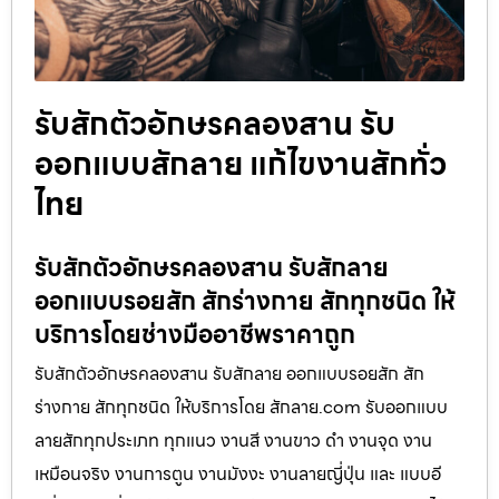
รับสักตัวอักษรคลองสาน รับ
ออกแบบสักลาย แก้ไขงานสักทั่ว
ไทย
รับสักตัวอักษรคลองสาน รับสักลาย
ออกแบบรอยสัก สักร่างกาย สักทุกชนิด ให้
บริการโดยช่างมืออาชีพราคาถูก
รับสักตัวอักษรคลองสาน รับสักลาย ออกแบบรอยสัก สัก
ร่างกาย สักทุกชนิด ให้บริการโดย สักลาย.com รับออกแบบ
ลายสักทุกประเภท ทุกแนว งานสี งานขาว ดำ งานจุด งาน
เหมือนจริง งานการตูน งานมังงะ งานลายญี่ปุ่น และ แบบอี