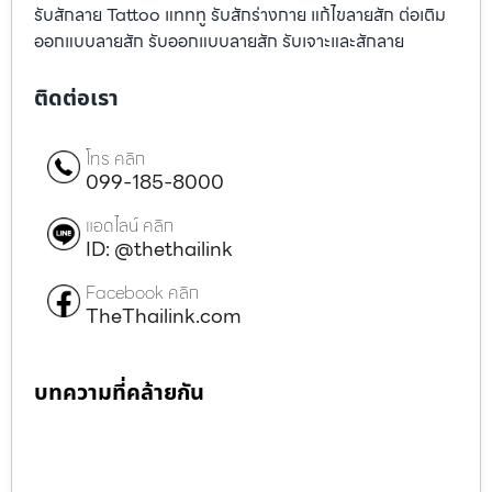
รับสักลาย Tattoo แทททู รับสักร่างกาย แก้ไขลายสัก ต่อเติม
ออกแบบลายสัก รับออกแบบลายสัก รับเจาะและสักลาย
ติดต่อเรา
โทร คลิก
099-185-8000
แอดไลน์ คลิก
ID: @thethailink
Facebook คลิก
TheThailink.com
บทความที่คล้ายกัน