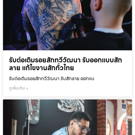
รับต่อเติมรอยสักทวีวัฒนา รับออกแบบสัก
ลาย แก้ไขงานสักทั่วไทย
รับต่อเติมรอยสักทวีวัฒนา รับสักลาย ออกแบ
ดูเพิ่มเติม »