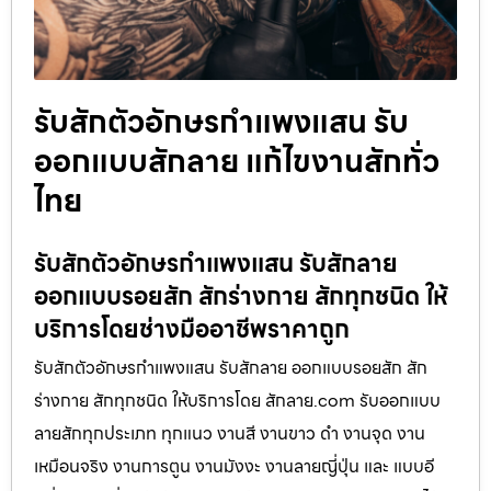
รับสักตัวอักษรกำแพงแสน รับ
ออกแบบสักลาย แก้ไขงานสักทั่ว
ไทย
รับสักตัวอักษรกำแพงแสน รับสักลาย
ออกแบบรอยสัก สักร่างกาย สักทุกชนิด ให้
บริการโดยช่างมืออาชีพราคาถูก
รับสักตัวอักษรกำแพงแสน รับสักลาย ออกแบบรอยสัก สัก
ร่างกาย สักทุกชนิด ให้บริการโดย สักลาย.com รับออกแบบ
ลายสักทุกประเภท ทุกแนว งานสี งานขาว ดำ งานจุด งาน
เหมือนจริง งานการตูน งานมังงะ งานลายญี่ปุ่น และ แบบอี