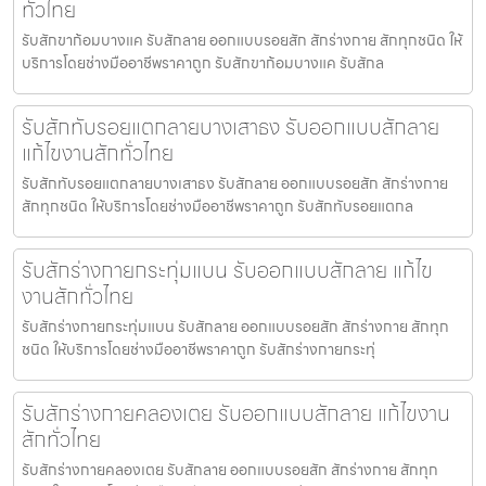
ทั่วไทย
รับสักขาก้อมบางแค รับสักลาย ออกแบบรอยสัก สักร่างกาย สักทุกชนิด ให้
บริการโดยช่างมืออาชีพราคาถูก รับสักขาก้อมบางแค รับสักล
รับสักทับรอยแตกลายบางเสาธง รับออกแบบสักลาย
แก้ไขงานสักทั่วไทย
รับสักทับรอยแตกลายบางเสาธง รับสักลาย ออกแบบรอยสัก สักร่างกาย
สักทุกชนิด ให้บริการโดยช่างมืออาชีพราคาถูก รับสักทับรอยแตกล
รับสักร่างกายกระทุ่มแบน รับออกแบบสักลาย แก้ไข
งานสักทั่วไทย
รับสักร่างกายกระทุ่มแบน รับสักลาย ออกแบบรอยสัก สักร่างกาย สักทุก
ชนิด ให้บริการโดยช่างมืออาชีพราคาถูก รับสักร่างกายกระทุ่
รับสักร่างกายคลองเตย รับออกแบบสักลาย แก้ไขงาน
สักทั่วไทย
รับสักร่างกายคลองเตย รับสักลาย ออกแบบรอยสัก สักร่างกาย สักทุก