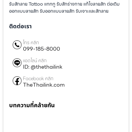
รับสักลาย Tattoo แทททู รับสักร่างกาย แก้ไขลายสัก ต่อเติม
ออกแบบลายสัก รับออกแบบลายสัก รับเจาะและสักลาย
ติดต่อเรา
โทร คลิก
099-185-8000
แอดไลน์ คลิก
ID: @thethailink
Facebook คลิก
TheThailink.com
บทความที่คล้ายกัน