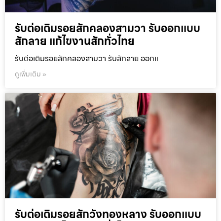
รับต่อเติมรอยสักคลองสามวา รับออกแบบ
สักลาย แก้ไขงานสักทั่วไทย
รับต่อเติมรอยสักคลองสามวา รับสักลาย ออกแ
ดูเพิ่มเติม »
รับต่อเติมรอยสักวังทองหลาง รับออกแบบ