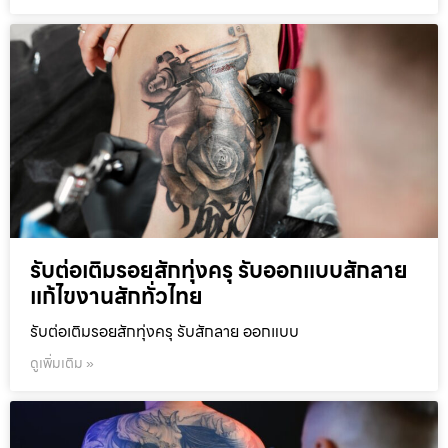
รับต่อเติมรอยสักทุ่งครุ รับออกแบบสักลาย
แก้ไขงานสักทั่วไทย
รับต่อเติมรอยสักทุ่งครุ รับสักลาย ออกแบบ
ดูเพิ่มเติม »