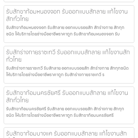
รับสักขาก้อมหนองจอก รับออกแบบสักลาย แก้ไขงาน
สักทั่วไทย
รับสักขาก้อมหนองจอก รับสักลาย ออกแบบรอยสัก สักร่างกาย สักทุก
ชนิด ให้บริการโดยช่างมืออาชีพราคาถูก รับสักขาก้อมหนองจอก รับ
รับสักร่างกายราชเทวี รับออกแบบสักลาย แก้ไขงานสัก
ทั่วไทย
รับสักร่างกายราชเทวี รับสักลาย ออกแบบรอยสัก สักร่างกาย สักทุกชนิด
ให้บริการโดยช่างมืออาชีพราคาถูก รับสักร่างกายราชเทวี ร
รับสักขาก้อมนครชัยศรี รับออกแบบสักลาย แก้ไขงาน
สักทั่วไทย
รับสักขาก้อมนครชัยศรี รับสักลาย ออกแบบรอยสัก สักร่างกาย สักทุก
ชนิด ให้บริการโดยช่างมืออาชีพราคาถูก รับสักขาก้อมนครชัยศรี
รับสักขาก้อมบางแค รับออกแบบสักลาย แก้ไขงานสัก