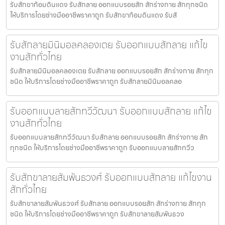
รับสักขาก้อมดินแดง รับสักลาย ออกแบบรอยสัก สักร่างกาย สักทุกชนิด
ให้บริการโดยช่างมืออาชีพราคาถูก รับสักขาก้อมดินแดง รับสั
รับสักลายมินิมอลคลองเตย รับออกแบบสักลาย แก้ไข
งานสักทั่วไทย
รับสักลายมินิมอลคลองเตย รับสักลาย ออกแบบรอยสัก สักร่างกาย สักทุก
ชนิด ให้บริการโดยช่างมืออาชีพราคาถูก รับสักลายมินิมอลคลอ
รับออกแบบลายสักทวีวัฒนา รับออกแบบสักลาย แก้ไข
งานสักทั่วไทย
รับออกแบบลายสักทวีวัฒนา รับสักลาย ออกแบบรอยสัก สักร่างกาย สัก
ทุกชนิด ให้บริการโดยช่างมืออาชีพราคาถูก รับออกแบบลายสักทวีว
รับสักขาลายสัมพันธวงศ์ รับออกแบบสักลาย แก้ไขงาน
สักทั่วไทย
รับสักขาลายสัมพันธวงศ์ รับสักลาย ออกแบบรอยสัก สักร่างกาย สักทุก
ชนิด ให้บริการโดยช่างมืออาชีพราคาถูก รับสักขาลายสัมพันธวง