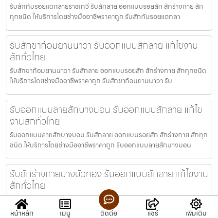
รับสักทับรอยแตกลายราชเทวี รับสักลาย ออกแบบรอยสัก สักร่างกาย สัก
ทุกชนิด ให้บริการโดยช่างมืออาชีพราคาถูก รับสักทับรอยแตกลา
รับสักขาก้อมยานนาวา รับออกแบบสักลาย แก้ไขงาน
สักทั่วไทย
รับสักขาก้อมยานนาวา รับสักลาย ออกแบบรอยสัก สักร่างกาย สักทุกชนิด
ให้บริการโดยช่างมืออาชีพราคาถูก รับสักขาก้อมยานนาวา รับ
รับออกแบบลายสักบางบอน รับออกแบบสักลาย แก้ไข
งานสักทั่วไทย
รับออกแบบลายสักบางบอน รับสักลาย ออกแบบรอยสัก สักร่างกาย สักทุก
ชนิด ให้บริการโดยช่างมืออาชีพราคาถูก รับออกแบบลายสักบางบอน
รับสักร่างกายบางบัวทอง รับออกแบบสักลาย แก้ไขงาน
สักทั่วไทย
รับสักร่างกายบางบัวทอง รับสักลาย ออกแบบรอยสัก สักร่างกาย สักทุก
ชนิด ให้บริการโดยช่างมืออาชีพราคาถูก รับสักร่างกายบางบัวท
หน้าหลัก
เมนู
ติดต่อ
แชร์
เพิ่มเติม