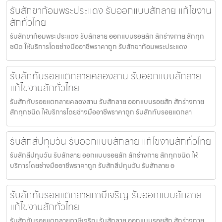
รับสักขาก้อมพระประแดง รับออกแบบสักลาย แก้ไขงาน
สักทั่วไทย
รับสักขาก้อมพระประแดง รับสักลาย ออกแบบรอยสัก สักร่างกาย สักทุก
ชนิด ให้บริการโดยช่างมืออาชีพราคาถูก รับสักขาก้อมพระประแดง
รับสักทับรอยแตกลายคลองสาน รับออกแบบสักลาย
แก้ไขงานสักทั่วไทย
รับสักทับรอยแตกลายคลองสาน รับสักลาย ออกแบบรอยสัก สักร่างกาย
สักทุกชนิด ให้บริการโดยช่างมืออาชีพราคาถูก รับสักทับรอยแตกลา
รับสักสีปทุมวัน รับออกแบบสักลาย แก้ไขงานสักทั่วไทย
รับสักสีปทุมวัน รับสักลาย ออกแบบรอยสัก สักร่างกาย สักทุกชนิด ให้
บริการโดยช่างมืออาชีพราคาถูก รับสักสีปทุมวัน รับสักลาย อ
รับสักทับรอยแตกลายภาษีเจริญ รับออกแบบสักลาย
แก้ไขงานสักทั่วไทย
รับสักทับรอยแตกลายภาษีเจริญ รับสักลาย ออกแบบรอยสัก สักร่างกาย