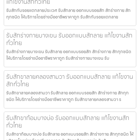
แก้ไขงานสักทั่วไทย
รับสักทับรอยแตกลายประเวศ รับสักลาย ออกแบบรอยสัก สักร่างกาย สัก
ทุกชนิด ให้บริการโดยช่างมืออาชีพราคาถูก รับสักทับรอยแตกลาย
รับสักร่างกายบางเขน รับออกแบบสักลาย แก้ไขงานสัก
ทั่วไทย
รับสักร่างกายบางเขน รับสักลาย ออกแบบรอยสัก สักร่างกาย สักทุกชนิด
ให้บริการโดยช่างมืออาชีพราคาถูก รับสักร่างกายบางเขน รับ
รับสักขาลายคลองสามวา รับออกแบบสักลาย แก้ไขงาน
สักทั่วไทย
รับสักขาลายคลองสามวา รับสักลาย ออกแบบรอยสัก สักร่างกาย สักทุก
ชนิด ให้บริการโดยช่างมืออาชีพราคาถูก รับสักขาลายคลองสามวา ร
รับสักขาก้อมบางบ่อ รับออกแบบสักลาย แก้ไขงานสัก
ทั่วไทย
รับสักขาก้อมบางบ่อ รับสักลาย ออกแบบรอยสัก สักร่างกาย สักทุกชนิด ให้