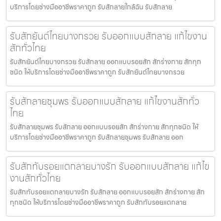
บริการโดยช่างมืออาชีพราคาถูก รับสักลายใกล้ฉัน รับสักลาย
รับสักยันต์ไทยบางกรวย รับออกแบบสักลาย แก้ไขงาน
สักทั่วไทย
รับสักยันต์ไทยบางกรวย รับสักลาย ออกแบบรอยสัก สักร่างกาย สักทุก
ชนิด ให้บริการโดยช่างมืออาชีพราคาถูก รับสักยันต์ไทยบางกรวย
รับสักลายชุมพร รับออกแบบสักลาย แก้ไขงานสักทั่ว
ไทย
รับสักลายชุมพร รับสักลาย ออกแบบรอยสัก สักร่างกาย สักทุกชนิด ให้
บริการโดยช่างมืออาชีพราคาถูก รับสักลายชุมพร รับสักลาย ออก
รับสักทับรอยแตกลายบางรัก รับออกแบบสักลาย แก้ไข
งานสักทั่วไทย
รับสักทับรอยแตกลายบางรัก รับสักลาย ออกแบบรอยสัก สักร่างกาย สัก
ทุกชนิด ให้บริการโดยช่างมืออาชีพราคาถูก รับสักทับรอยแตกลาย