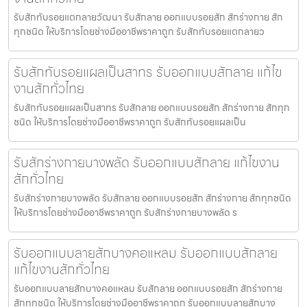
รับสักทับรอยแตกลายวัฒนา รับสักลาย ออกแบบรอยสัก สักร่างกาย สัก
ทุกชนิด ให้บริการโดยช่างมืออาชีพราคาถูก รับสักทับรอยแตกลายว
รับสักทับรอยแผลเป็นสาทร รับออกแบบสักลาย แก้ไข
งานสักทั่วไทย
รับสักทับรอยแผลเป็นสาทร รับสักลาย ออกแบบรอยสัก สักร่างกาย สักทุก
ชนิด ให้บริการโดยช่างมืออาชีพราคาถูก รับสักทับรอยแผลเป็น
รับสักร่างกายบางพลัด รับออกแบบสักลาย แก้ไขงาน
สักทั่วไทย
รับสักร่างกายบางพลัด รับสักลาย ออกแบบรอยสัก สักร่างกาย สักทุกชนิด
ให้บริการโดยช่างมืออาชีพราคาถูก รับสักร่างกายบางพลัด ร
รับออกแบบลายสักบางคอแหลม รับออกแบบสักลาย
แก้ไขงานสักทั่วไทย
รับออกแบบลายสักบางคอแหลม รับสักลาย ออกแบบรอยสัก สักร่างกาย
สักทุกชนิด ให้บริการโดยช่างมืออาชีพราคาถูก รับออกแบบลายสักบาง