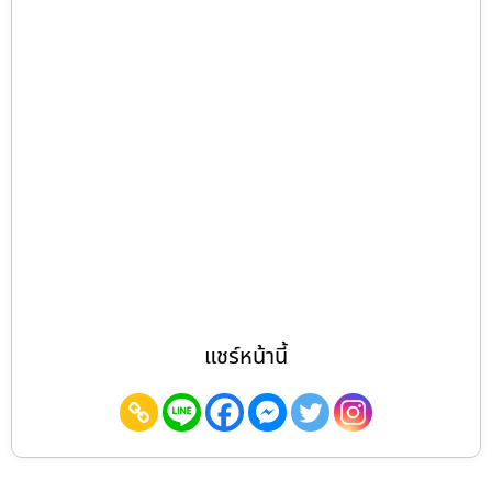
แชร์หน้านี้