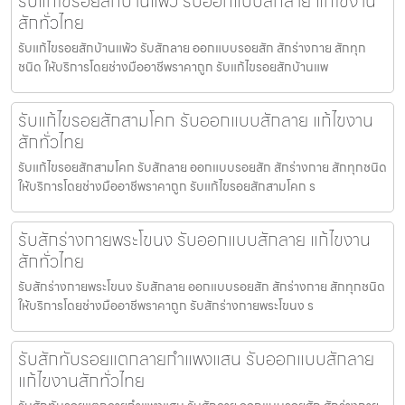
รับแก้ไขรอยสักบ้านแพ้ว รับออกแบบสักลาย แก้ไขงาน
สักทั่วไทย
รับแก้ไขรอยสักบ้านแพ้ว รับสักลาย ออกแบบรอยสัก สักร่างกาย สักทุก
ชนิด ให้บริการโดยช่างมืออาชีพราคาถูก รับแก้ไขรอยสักบ้านแพ
รับแก้ไขรอยสักสามโคก รับออกแบบสักลาย แก้ไขงาน
สักทั่วไทย
รับแก้ไขรอยสักสามโคก รับสักลาย ออกแบบรอยสัก สักร่างกาย สักทุกชนิด
ให้บริการโดยช่างมืออาชีพราคาถูก รับแก้ไขรอยสักสามโคก ร
รับสักร่างกายพระโขนง รับออกแบบสักลาย แก้ไขงาน
สักทั่วไทย
รับสักร่างกายพระโขนง รับสักลาย ออกแบบรอยสัก สักร่างกาย สักทุกชนิด
ให้บริการโดยช่างมืออาชีพราคาถูก รับสักร่างกายพระโขนง ร
รับสักทับรอยแตกลายกำแพงแสน รับออกแบบสักลาย
แก้ไขงานสักทั่วไทย