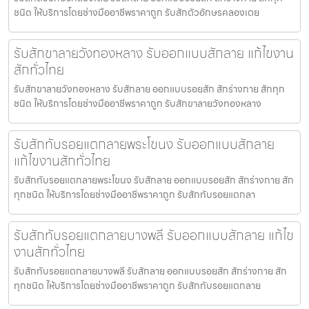
ชนิด ให้บริการโดยช่างมืออาชีพราคาถูก รับสักตัวอักษรคลองเตย
รับสักขาลายวังทองหลาง รับออกแบบสักลาย แก้ไขงาน
สักทั่วไทย
รับสักขาลายวังทองหลาง รับสักลาย ออกแบบรอยสัก สักร่างกาย สักทุก
ชนิด ให้บริการโดยช่างมืออาชีพราคาถูก รับสักขาลายวังทองหลาง
รับสักทับรอยแตกลายพระโขนง รับออกแบบสักลาย
แก้ไขงานสักทั่วไทย
รับสักทับรอยแตกลายพระโขนง รับสักลาย ออกแบบรอยสัก สักร่างกาย สัก
ทุกชนิด ให้บริการโดยช่างมืออาชีพราคาถูก รับสักทับรอยแตกลา
รับสักทับรอยแตกลายบางพลี รับออกแบบสักลาย แก้ไข
งานสักทั่วไทย
รับสักทับรอยแตกลายบางพลี รับสักลาย ออกแบบรอยสัก สักร่างกาย สัก
ทุกชนิด ให้บริการโดยช่างมืออาชีพราคาถูก รับสักทับรอยแตกลาย