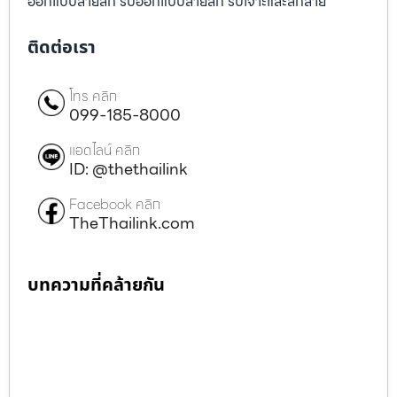
ออกแบบลายสัก รับออกแบบลายสัก รับเจาะและสักลาย
ติดต่อเรา
โทร คลิก
099-185-8000
แอดไลน์ คลิก
ID: @thethailink
Facebook คลิก
TheThailink.com
บทความที่คล้ายกัน