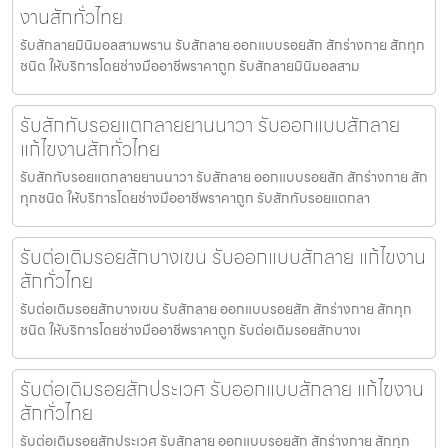
งานสักทั่วไทย
รับสักลายมินิมอลสามพราน รับสักลาย ออกแบบรอยสัก สักร่างกาย สักทุก
ชนิด ให้บริการโดยช่างมืออาชีพราคาถูก รับสักลายมินิมอลสาม
รับสักทับรอยแตกลายยานนาวา รับออกแบบสักลาย
แก้ไขงานสักทั่วไทย
รับสักทับรอยแตกลายยานนาวา รับสักลาย ออกแบบรอยสัก สักร่างกาย สัก
ทุกชนิด ให้บริการโดยช่างมืออาชีพราคาถูก รับสักทับรอยแตกลา
รับต่อเติมรอยสักบางเขน รับออกแบบสักลาย แก้ไขงาน
สักทั่วไทย
รับต่อเติมรอยสักบางเขน รับสักลาย ออกแบบรอยสัก สักร่างกาย สักทุก
ชนิด ให้บริการโดยช่างมืออาชีพราคาถูก รับต่อเติมรอยสักบางเ
รับต่อเติมรอยสักประเวศ รับออกแบบสักลาย แก้ไขงาน
สักทั่วไทย
รับต่อเติมรอยสักประเวศ รับสักลาย ออกแบบรอยสัก สักร่างกาย สักทุก