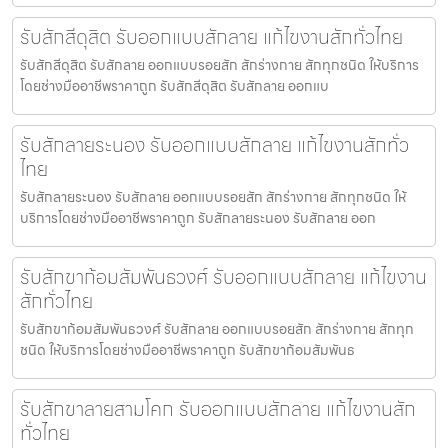
รับสักสีดุสิต รับออกแบบสักลาย แก้ไขงานสักทั่วไทย
รับสักสีดุสิต รับสักลาย ออกแบบรอยสัก สักร่างกาย สักทุกชนิด ให้บริการ
โดยช่างมืออาชีพราคาถูก รับสักสีดุสิต รับสักลาย ออกแบ
รับสักลายระนอง รับออกแบบสักลาย แก้ไขงานสักทั่ว
ไทย
รับสักลายระนอง รับสักลาย ออกแบบรอยสัก สักร่างกาย สักทุกชนิด ให้
บริการโดยช่างมืออาชีพราคาถูก รับสักลายระนอง รับสักลาย ออก
รับสักขาก้อมสัมพันธวงศ์ รับออกแบบสักลาย แก้ไขงาน
สักทั่วไทย
รับสักขาก้อมสัมพันธวงศ์ รับสักลาย ออกแบบรอยสัก สักร่างกาย สักทุก
ชนิด ให้บริการโดยช่างมืออาชีพราคาถูก รับสักขาก้อมสัมพันธ
รับสักขาลายสามโคก รับออกแบบสักลาย แก้ไขงานสัก
ทั่วไทย