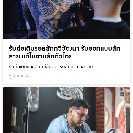
รับต่อเติมรอยสักทวีวัฒนา รับออกแบบสัก
ลาย แก้ไขงานสักทั่วไทย
รับต่อเติมรอยสักทวีวัฒนา รับสักลาย ออกแบ
ดูเพิ่มเติม »