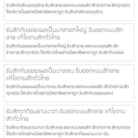
รับสักตัวอักษรจตุจักร รับสักลาย ออกแบบรอยสัก สักร่างกาย สักทุกชนิด
ให้บริการโดยช่างมืออาชีพราคาถูก รับสักตัวอักษรจตุจักร
รับสักทับรอยแผลเป็นบางกอกใหญ่ รับออกแบบสัก
ลาย แก้ไขงานสักทั่วไทย
รับสักทับรอยแผลเป็นบางกอกใหญ่ รับสักลาย ออกแบบรอยสัก สัก
ร่างกาย สักทุกชนิด ให้บริการโดยช่างมืออาชีพราคาถูก รับสักทับรอยแ
รับสักทับรอยแผลเป็นบางเลน รับออกแบบสักลาย
แก้ไขงานสักทั่วไทย
รับสักทับรอยแผลเป็นบางเลน รับสักลาย ออกแบบรอยสัก สักร่างกาย สัก
ทุกชนิด ให้บริการโดยช่างมืออาชีพราคาถูก รับสักทับรอยแผลเป
รับสักขาก้อมยานนาวา รับออกแบบสักลาย แก้ไขงาน
สักทั่วไทย
รับสักขาก้อมยานนาวา รับสักลาย ออกแบบรอยสัก สักร่างกาย สักทุกชนิด
ให้บริการโดยช่างมืออาชีพราคาถูก รับสักขาก้อมยานนาวา รับ