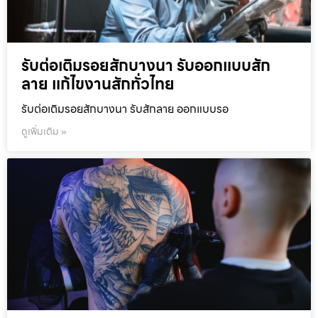
รับต่อเติมรอยสักบางนา รับออกแบบสัก
ลาย แก้ไขงานสักทั่วไทย
รับต่อเติมรอยสักบางนา รับสักลาย ออกแบบรอ
ดูเพิ่มเติม »