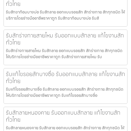
ทั่วไทย
รับสักขาก้อมบางบ่อ รับสักลาย ออกแบบรอยสัก สักร่างกาย สักทุกชนิด ให้
บริการโดยช่างมืออาชีพราคาถูก รับสักขาก้อมบางบ่อ รับสั
รับสักร่างกายสายไหม รับออกแบบสักลาย แก้ไขงานสัก
ทั่วไทย
รับสักร่างกายสายไหม รับสักลาย ออกแบบรอยสัก สักร่างกาย สักทุกชนิด
ให้บริการโดยช่างมืออาชีพราคาถูก รับสักร่างกายสายไหม รับ
รับแก้ไขรอยสักบางซื่อ รับออกแบบสักลาย แก้ไขงานสัก
ทั่วไทย
รับแก้ไขรอยสักบางซื่อ รับสักลาย ออกแบบรอยสัก สักร่างกาย สักทุกชนิด
ให้บริการโดยช่างมืออาชีพราคาถูก รับแก้ไขรอยสักบางซื่อ
รับสักลายหนองคาย รับออกแบบสักลาย แก้ไขงานสัก
ทั่วไทย
รับสักลายหนองคาย รับสักลาย ออกแบบรอยสัก สักร่างกาย สักทุกชนิด ให้