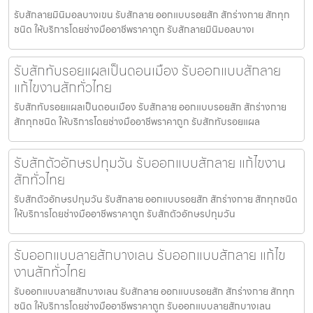
รับสักลายมินิมอลบางเขน รับสักลาย ออกแบบรอยสัก สักร่างกาย สักทุก
ชนิด ให้บริการโดยช่างมืออาชีพราคาถูก รับสักลายมินิมอลบางเ
รับสักทับรอยแผลเป็นดอนเมือง รับออกแบบสักลาย
แก้ไขงานสักทั่วไทย
รับสักทับรอยแผลเป็นดอนเมือง รับสักลาย ออกแบบรอยสัก สักร่างกาย
สักทุกชนิด ให้บริการโดยช่างมืออาชีพราคาถูก รับสักทับรอยแผล
รับสักตัวอักษรปทุมวัน รับออกแบบสักลาย แก้ไขงาน
สักทั่วไทย
รับสักตัวอักษรปทุมวัน รับสักลาย ออกแบบรอยสัก สักร่างกาย สักทุกชนิด
ให้บริการโดยช่างมืออาชีพราคาถูก รับสักตัวอักษรปทุมวัน
รับออกแบบลายสักบางเลน รับออกแบบสักลาย แก้ไข
งานสักทั่วไทย
รับออกแบบลายสักบางเลน รับสักลาย ออกแบบรอยสัก สักร่างกาย สักทุก
ชนิด ให้บริการโดยช่างมืออาชีพราคาถูก รับออกแบบลายสักบางเลน