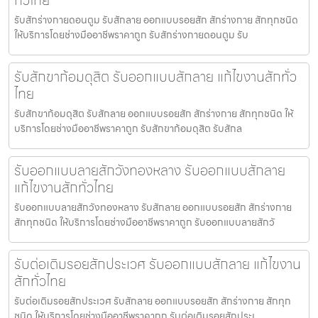
ทั่วไทย
รับสักร่างกายดอนตูม รับสักลาย ออกแบบรอยสัก สักร่างกาย สักทุกชนิด
ให้บริการโดยช่างมืออาชีพราคาถูก รับสักร่างกายดอนตูม รับ
รับสักขาก้อมดุสิต รับออกแบบสักลาย แก้ไขงานสักทั่ว
ไทย
รับสักขาก้อมดุสิต รับสักลาย ออกแบบรอยสัก สักร่างกาย สักทุกชนิด ให้
บริการโดยช่างมืออาชีพราคาถูก รับสักขาก้อมดุสิต รับสักล
รับออกแบบลายสักวังทองหลาง รับออกแบบสักลาย
แก้ไขงานสักทั่วไทย
รับออกแบบลายสักวังทองหลาง รับสักลาย ออกแบบรอยสัก สักร่างกาย
สักทุกชนิด ให้บริการโดยช่างมืออาชีพราคาถูก รับออกแบบลายสักวั
รับต่อเติมรอยสักประเวศ รับออกแบบสักลาย แก้ไขงาน
สักทั่วไทย
รับต่อเติมรอยสักประเวศ รับสักลาย ออกแบบรอยสัก สักร่างกาย สักทุก
ชนิด ให้บริการโดยช่างมืออาชีพราคาถูก รับต่อเติมรอยสักประเ