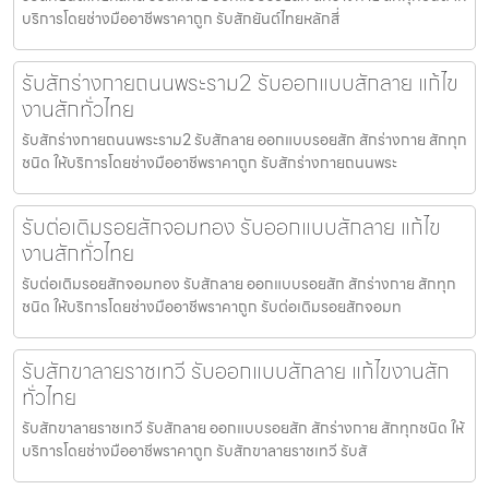
บริการโดยช่างมืออาชีพราคาถูก รับสักยันต์ไทยหลักสี่
รับสักร่างกายถนนพระราม2 รับออกแบบสักลาย แก้ไข
งานสักทั่วไทย
รับสักร่างกายถนนพระราม2 รับสักลาย ออกแบบรอยสัก สักร่างกาย สักทุก
ชนิด ให้บริการโดยช่างมืออาชีพราคาถูก รับสักร่างกายถนนพระ
รับต่อเติมรอยสักจอมทอง รับออกแบบสักลาย แก้ไข
งานสักทั่วไทย
รับต่อเติมรอยสักจอมทอง รับสักลาย ออกแบบรอยสัก สักร่างกาย สักทุก
ชนิด ให้บริการโดยช่างมืออาชีพราคาถูก รับต่อเติมรอยสักจอมท
รับสักขาลายราชเทวี รับออกแบบสักลาย แก้ไขงานสัก
ทั่วไทย
รับสักขาลายราชเทวี รับสักลาย ออกแบบรอยสัก สักร่างกาย สักทุกชนิด ให้
บริการโดยช่างมืออาชีพราคาถูก รับสักขาลายราชเทวี รับสั