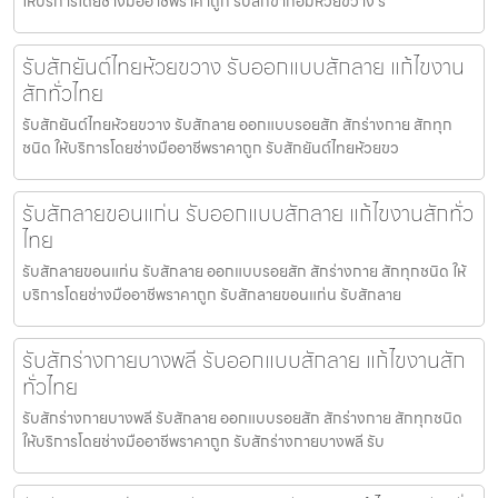
ให้บริการโดยช่างมืออาชีพราคาถูก รับสักขาก้อมห้วยขวาง ร
รับสักยันต์ไทยห้วยขวาง รับออกแบบสักลาย แก้ไขงาน
สักทั่วไทย
รับสักยันต์ไทยห้วยขวาง รับสักลาย ออกแบบรอยสัก สักร่างกาย สักทุก
ชนิด ให้บริการโดยช่างมืออาชีพราคาถูก รับสักยันต์ไทยห้วยขว
รับสักลายขอนแก่น รับออกแบบสักลาย แก้ไขงานสักทั่ว
ไทย
รับสักลายขอนแก่น รับสักลาย ออกแบบรอยสัก สักร่างกาย สักทุกชนิด ให้
บริการโดยช่างมืออาชีพราคาถูก รับสักลายขอนแก่น รับสักลาย
รับสักร่างกายบางพลี รับออกแบบสักลาย แก้ไขงานสัก
ทั่วไทย
รับสักร่างกายบางพลี รับสักลาย ออกแบบรอยสัก สักร่างกาย สักทุกชนิด
ให้บริการโดยช่างมืออาชีพราคาถูก รับสักร่างกายบางพลี รับ