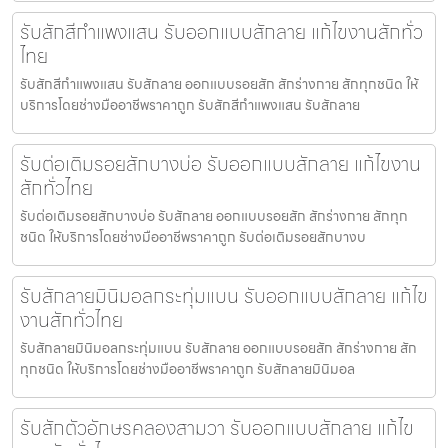
รับสักสีกำแพงแสน รับออกแบบสักลาย แก้ไขงานสักทั่ว
ไทย
รับสักสีกำแพงแสน รับสักลาย ออกแบบรอยสัก สักร่างกาย สักทุกชนิด ให้
บริการโดยช่างมืออาชีพราคาถูก รับสักสีกำแพงแสน รับสักลาย
รับต่อเติมรอยสักบางบ่อ รับออกแบบสักลาย แก้ไขงาน
สักทั่วไทย
รับต่อเติมรอยสักบางบ่อ รับสักลาย ออกแบบรอยสัก สักร่างกาย สักทุก
ชนิด ให้บริการโดยช่างมืออาชีพราคาถูก รับต่อเติมรอยสักบางบ
รับสักลายมินิมอลกระทุ่มแบน รับออกแบบสักลาย แก้ไข
งานสักทั่วไทย
รับสักลายมินิมอลกระทุ่มแบน รับสักลาย ออกแบบรอยสัก สักร่างกาย สัก
ทุกชนิด ให้บริการโดยช่างมืออาชีพราคาถูก รับสักลายมินิมอล
รับสักตัวอักษรคลองสามวา รับออกแบบสักลาย แก้ไข