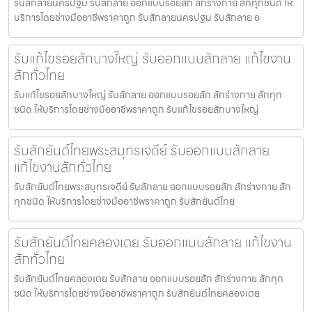
รับสักลายนครปฐม รับสักลาย ออกแบบรอยสัก สักร่างกาย สักทุกชนิด ให้
บริการโดยช่างมืออาชีพราคาถูก รับสักลายนครปฐม รับสักลาย อ
รับแก้ไขรอยสักบางใหญ่ รับออกแบบสักลาย แก้ไขงาน
สักทั่วไทย
รับแก้ไขรอยสักบางใหญ่ รับสักลาย ออกแบบรอยสัก สักร่างกาย สักทุก
ชนิด ให้บริการโดยช่างมืออาชีพราคาถูก รับแก้ไขรอยสักบางใหญ่
รับสักยันต์ไทยพระสมุทรเจดีย์ รับออกแบบสักลาย
แก้ไขงานสักทั่วไทย
รับสักยันต์ไทยพระสมุทรเจดีย์ รับสักลาย ออกแบบรอยสัก สักร่างกาย สัก
ทุกชนิด ให้บริการโดยช่างมืออาชีพราคาถูก รับสักยันต์ไทย
รับสักยันต์ไทยคลองเตย รับออกแบบสักลาย แก้ไขงาน
สักทั่วไทย
รับสักยันต์ไทยคลองเตย รับสักลาย ออกแบบรอยสัก สักร่างกาย สักทุก
ชนิด ให้บริการโดยช่างมืออาชีพราคาถูก รับสักยันต์ไทยคลองเตย