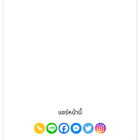
แชร์หน้านี้