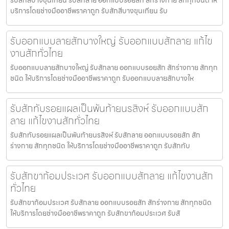
รับสักสีบางขุนเทียน รับสักลาย ออกแบบรอยสัก สักร่างกาย สักทุกชนิด ให้
บริการโดยช่างมืออาชีพราคาถูก รับสักสีบางขุนเทียน รับ
รับออกแบบลายสักบางใหญ่ รับออกแบบสักลาย แก้ไข
งานสักทั่วไทย
รับออกแบบลายสักบางใหญ่ รับสักลาย ออกแบบรอยสัก สักร่างกาย สักทุก
ชนิด ให้บริการโดยช่างมืออาชีพราคาถูก รับออกแบบลายสักบางให
รับสักทับรอยแผลเป็นพันท้ายนรสิงห์ รับออกแบบสัก
ลาย แก้ไขงานสักทั่วไทย
รับสักทับรอยแผลเป็นพันท้ายนรสิงห์ รับสักลาย ออกแบบรอยสัก สัก
ร่างกาย สักทุกชนิด ให้บริการโดยช่างมืออาชีพราคาถูก รับสักทับ
รับสักขาก้อมประเวศ รับออกแบบสักลาย แก้ไขงานสัก
ทั่วไทย
รับสักขาก้อมประเวศ รับสักลาย ออกแบบรอยสัก สักร่างกาย สักทุกชนิด
ให้บริการโดยช่างมืออาชีพราคาถูก รับสักขาก้อมประเวศ รับสั