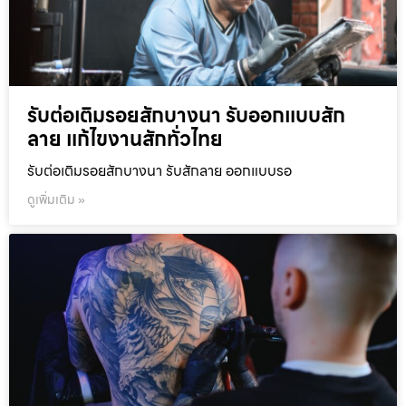
รับต่อเติมรอยสักบางนา รับออกแบบสัก
ลาย แก้ไขงานสักทั่วไทย
รับต่อเติมรอยสักบางนา รับสักลาย ออกแบบรอ
ดูเพิ่มเติม »