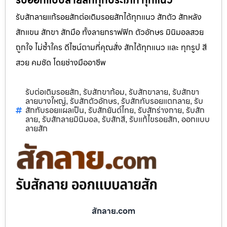
รับสักลายแก้รอยสักต่อเติมรอยสักได้ทุกแนว สักตัว สักหลัง
สักแขน สักขา สักมือ ทั้งลายกราฟฟิก ตัวอักษร มินิมอลสวย
ถูกใจ ไม่ซ้ำใคร ดีไซน์ตามที่คุณสั่ง สักได้ทุกแนว และ ทุกรูป สี
สวย คมชัด โดยช่างมืออาชีพ
รับต่อเติมรอยสัก
รับสักขาก้อม
รับสักขาลาย
รับสักขา
,
,
,
ลายบางใหญ่
รับสักตัวอักษร
รับสักทับรอยแตกลาย
รับ
,
,
,
สักทับรอยแผลเป็น
รับสักยันต์ไทย
รับสักร่างกาย
รับสัก
,
,
,
ลาย
รับสักลายมินิมอล
รับสักสี
รับแก้ไขรอยสัก
ออกแบบ
,
,
,
,
ลายสัก
สักลาย.com