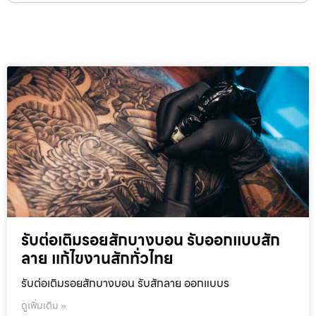
รับต่อเติมรอยสักบางบอน รับออกแบบสัก
ลาย แก้ไขงานสักทั่วไทย
รับต่อเติมรอยสักบางบอน รับสักลาย ออกแบบร
ดูเพิ่มเติม »