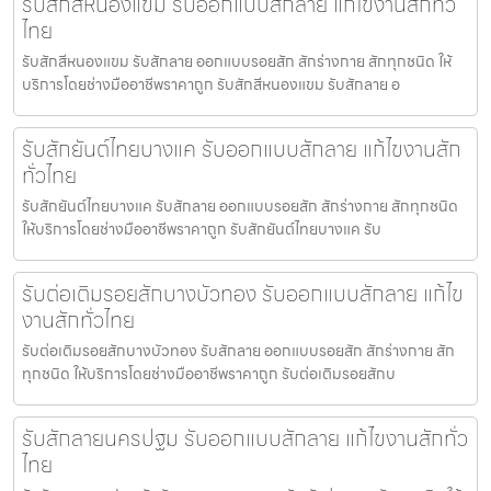
รับสักสีหนองแขม รับออกแบบสักลาย แก้ไขงานสักทั่ว
ไทย
รับสักสีหนองแขม รับสักลาย ออกแบบรอยสัก สักร่างกาย สักทุกชนิด ให้
บริการโดยช่างมืออาชีพราคาถูก รับสักสีหนองแขม รับสักลาย อ
รับสักยันต์ไทยบางแค รับออกแบบสักลาย แก้ไขงานสัก
ทั่วไทย
รับสักยันต์ไทยบางแค รับสักลาย ออกแบบรอยสัก สักร่างกาย สักทุกชนิด
ให้บริการโดยช่างมืออาชีพราคาถูก รับสักยันต์ไทยบางแค รับ
รับต่อเติมรอยสักบางบัวทอง รับออกแบบสักลาย แก้ไข
งานสักทั่วไทย
รับต่อเติมรอยสักบางบัวทอง รับสักลาย ออกแบบรอยสัก สักร่างกาย สัก
ทุกชนิด ให้บริการโดยช่างมืออาชีพราคาถูก รับต่อเติมรอยสักบ
รับสักลายนครปฐม รับออกแบบสักลาย แก้ไขงานสักทั่ว
ไทย