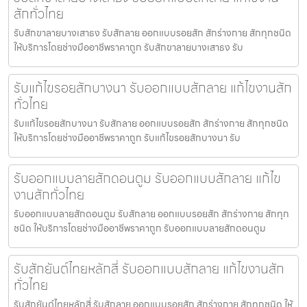
สักทั่วไทย
รับสักขาลายบางเสาธง รับสักลาย ออกแบบรอยสัก สักร่างกาย สักทุกชนิด
ให้บริการโดยช่างมืออาชีพราคาถูก รับสักขาลายบางเสาธง รับ
รับแก้ไขรอยสักบางนา รับออกแบบสักลาย แก้ไขงานสัก
ทั่วไทย
รับแก้ไขรอยสักบางนา รับสักลาย ออกแบบรอยสัก สักร่างกาย สักทุกชนิด
ให้บริการโดยช่างมืออาชีพราคาถูก รับแก้ไขรอยสักบางนา รับ
รับออกแบบลายสักดอนตูม รับออกแบบสักลาย แก้ไข
งานสักทั่วไทย
รับออกแบบลายสักดอนตูม รับสักลาย ออกแบบรอยสัก สักร่างกาย สักทุก
ชนิด ให้บริการโดยช่างมืออาชีพราคาถูก รับออกแบบลายสักดอนตูม
รับสักยันต์ไทยหลักสี่ รับออกแบบสักลาย แก้ไขงานสัก
ทั่วไทย
รับสักยันต์ไทยหลักสี่ รับสักลาย ออกแบบรอยสัก สักร่างกาย สักทุกชนิด ให้