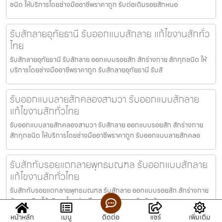
ชนิด ให้บริการโดยช่างมืออาชีพราคาถูก รับต่อเติมรอยสักหนอ
รับสักลายอุทัยธานี รับออกแบบสักลาย แก้ไขงานสักทั่ว
ไทย
รับสักลายอุทัยธานี รับสักลาย ออกแบบรอยสัก สักร่างกาย สักทุกชนิด ให้
บริการโดยช่างมืออาชีพราคาถูก รับสักลายอุทัยธานี รับสั
รับออกแบบลายสักคลองสามวา รับออกแบบสักลาย
แก้ไขงานสักทั่วไทย
รับออกแบบลายสักคลองสามวา รับสักลาย ออกแบบรอยสัก สักร่างกาย
สักทุกชนิด ให้บริการโดยช่างมืออาชีพราคาถูก รับออกแบบลายสักคลอ
รับสักทับรอยแตกลายพุทธมณฑล รับออกแบบสักลาย
แก้ไขงานสักทั่วไทย
รับสักทับรอยแตกลายพุทธมณฑล รับสักลาย ออกแบบรอยสัก สักร่างกาย
สักทุกชนิด ให้บริการโดยช่างมืออาชีพราคาถูก รับสักทับรอยแตกล
หน้าหลัก
เมนู
ติดต่อ
แชร์
เพิ่มเติม