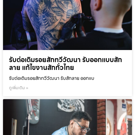
รับต่อเติมรอยสักทวีวัฒนา รับออกแบบสัก
ลาย แก้ไขงานสักทั่วไทย
รับต่อเติมรอยสักทวีวัฒนา รับสักลาย ออกแบ
ดูเพิ่มเติม »