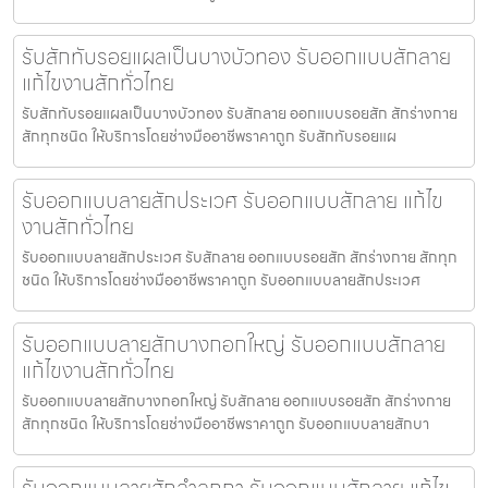
รับสักทับรอยแผลเป็นบางบัวทอง รับออกแบบสักลาย
แก้ไขงานสักทั่วไทย
รับสักทับรอยแผลเป็นบางบัวทอง รับสักลาย ออกแบบรอยสัก สักร่างกาย
สักทุกชนิด ให้บริการโดยช่างมืออาชีพราคาถูก รับสักทับรอยแผ
รับออกแบบลายสักประเวศ รับออกแบบสักลาย แก้ไข
งานสักทั่วไทย
รับออกแบบลายสักประเวศ รับสักลาย ออกแบบรอยสัก สักร่างกาย สักทุก
ชนิด ให้บริการโดยช่างมืออาชีพราคาถูก รับออกแบบลายสักประเวศ
รับออกแบบลายสักบางกอกใหญ่ รับออกแบบสักลาย
แก้ไขงานสักทั่วไทย
รับออกแบบลายสักบางกอกใหญ่ รับสักลาย ออกแบบรอยสัก สักร่างกาย
สักทุกชนิด ให้บริการโดยช่างมืออาชีพราคาถูก รับออกแบบลายสักบา