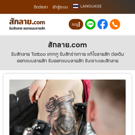
LANGUAGE
ติดต่อเรา
เข้าสู่ระบบ
เมนู
สักลาย.com
รับสักลาย Tattoo แทททู รับสักร่างกาย แก้ไขลายสัก ต่อเติม
ออกแบบลายสัก รับออกแบบลายสัก รับเจาะและสักลาย