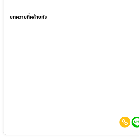
บทความที่คล้ายกัน