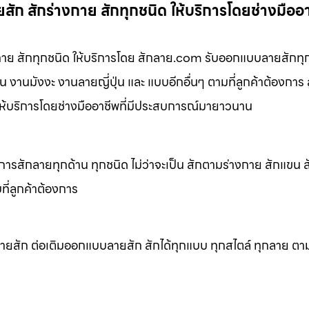
ก สักร่างกาย สักทุกชนิด ให้บริการโดยช่างมืออ
าย สักทุกชนิด ให้บริการโดย สักลาย.com รับออกแบบลายสักทุ
านมังงะ งานลายญี่ปุ่น และ แบบอีกอื่นๆ ตามที่ลูกค้าต้องการ ล
ให้บริการโดยช่างมืออาชีพที่มีประสบการณ์มายาวนาน
รสักลายทุกด้าน ทุกชนิด ไม่ว่าจะเป็น สักตามร่างกาย สักแขน ส
บที่ลูกค้าต้องการ
ลายสัก ต่อเติมออกแบบลายสัก สักได้ทุกแบบ ทุกสไตล์ ทุกลาย ต