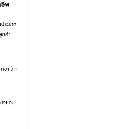
าชีพ
กประเภท
ูกค้า
ักขา สัก
ามใจชอบ