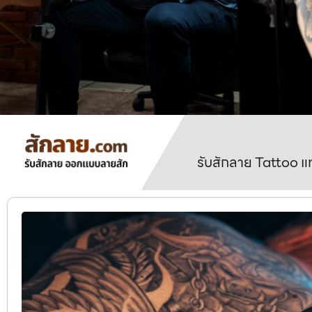
รับสักลาย Tattoo แ