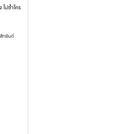
 ไม่ซ้ำใคร
สักยันต์