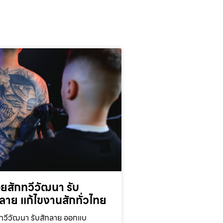
อยสักทวีวัฒนา รับ
าย แก้ไขงานสักทั่วไทย
กทวีวัฒนา รับสักลาย ออกแบ