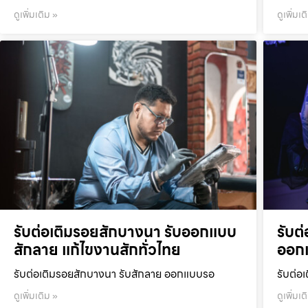
ดูเพิ่มเติม »
ดูเพิ่มเต
รับต่อเติมรอยสักบางนา รับออกแบบ
รับต
สักลาย แก้ไขงานสักทั่วไทย
ออกแ
รับต่อเติมรอยสักบางนา รับสักลาย ออกแบบรอ
รับต่อ
ดูเพิ่มเติม »
ดูเพิ่มเต