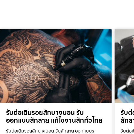
รับต่อเติมรอยสักบางบอน รับ
รับต
ออกแบบสักลาย แก้ไขงานสักทั่วไทย
สักล
รับต่อเติมรอยสักบางบอน รับสักลาย ออกแบบร
รับต่อ