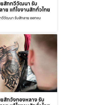
อยสักทวีวัฒนา รับ
าย แก้ไขงานสักทั่วไทย
กทวีวัฒนา รับสักลาย ออกแบ
อยสักวังทองหลาง รับ