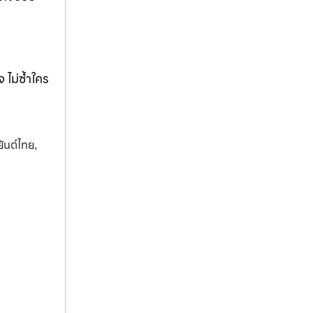
 ไม่ซ้ำใคร
ยันต์ไทย
,