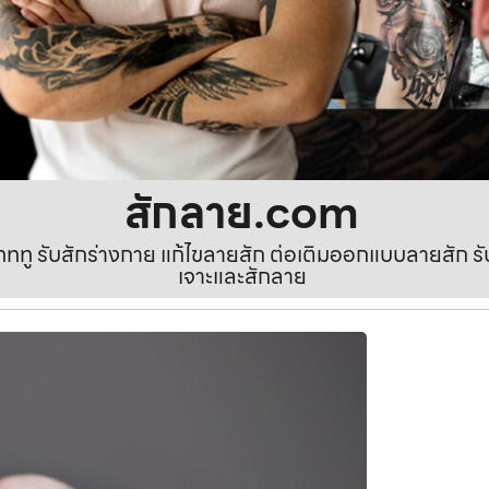
สักลาย.com
ทททู รับสักร่างกาย แก้ไขลายสัก ต่อเติมออกแบบลายสัก 
เจาะและสักลาย