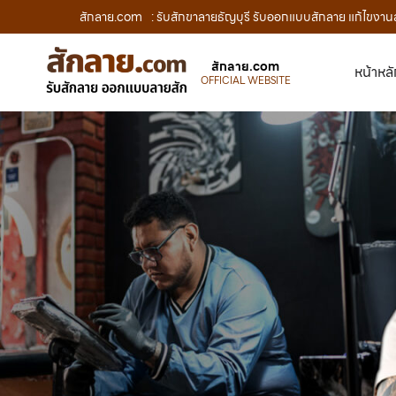
สักลาย.com
: รับสักขาลายธัญบุรี รับออกแบบสักลาย แก้ไขงานส
สักลาย.com
หน้าหล
OFFICIAL WEBSITE