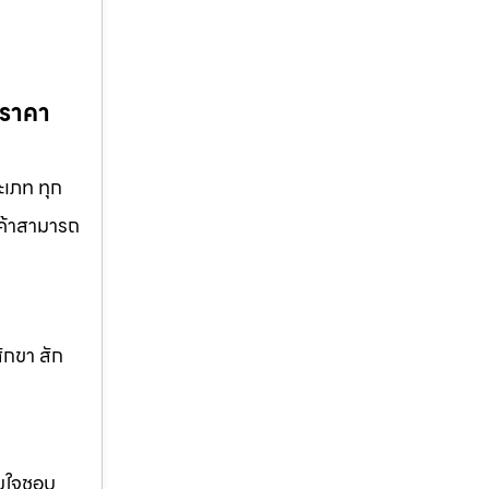
พราคา
ะเภท ทุก
กค้าสามารถ
ักขา สัก
ามใจชอบ