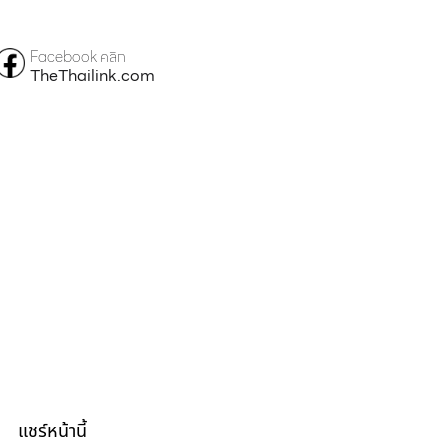
Facebook คลิก
TheThailink.com
แชร์หน้านี้