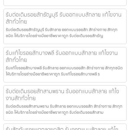
รับต่อเติมรอยสักธัญบุรี รับออกแบบสักลาย แก้ไขงาน
สักทั่วไทย
รับต่อเติมรอยสักธัญบุรี รับสักลาย ออกแบบรอยสัก สักร่างกาย สักทุก
ชนิด ให้บริการโดยช่างมืออาชีพราคาถูก รับต่อเติมรอยสักธัญ
รับแก้ไขรอยสักบางพลี รับออกแบบสักลาย แก้ไขงาน
สักทั่วไทย
รับแก้ไขรอยสักบางพลี รับสักลาย ออกแบบรอยสัก สักร่างกาย สักทุกชนิด
ให้บริการโดยช่างมืออาชีพราคาถูก รับแก้ไขรอยสักบางพลี ร
รับต่อเติมรอยสักสามพราน รับออกแบบสักลาย แก้ไข
งานสักทั่วไทย
รับต่อเติมรอยสักสามพราน รับสักลาย ออกแบบรอยสัก สักร่างกาย สักทุก
ชนิด ให้บริการโดยช่างมืออาชีพราคาถูก รับต่อเติมรอยสักสาม
รับสักทับรอยแตกลายดุสิต รับออกแบบสักลาย แก้ไข