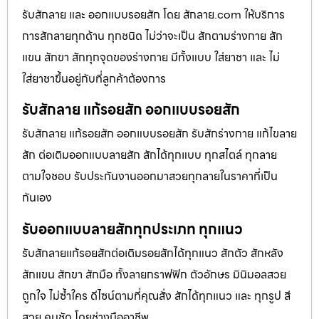
รับสักลาย และ ออกแบบรอยสัก โดย สักลาย.com ให้บริการ
การสักลายทุกด้าน ทุกชนิด ไม่ว่าจะเป็น สักตามร่างกาย สัก
แขน สักขา สักทุกจุดของร่างกาย มีทั้งแบบ ใส่ยาชา และ ไม่
ใส่ยาชาขึ้นอยู่กับที่ลูกค้าต้องการ
รับสักลาย แก้รอยสัก ออกแบบรอยสัก
รับสักลาย แก้รอยสัก ออกแบบรอยสัก รับสักร่างกาย แก้ไขลาย
สัก ต่อเติมออกแบบลายสัก สักได้ทุกแบบ ทุกสไตล์ ทุกลาย
ตามใจชอบ รับประกันงานออกมาสวยทุกลายในราคาที่เป็น
กันเอง
รับออกแบบลายสักทุกประเภท ทุกแนว
รับสักลายแก้รอยสักต่อเติมรอยสักได้ทุกแนว สักตัว สักหลัง
สักแขน สักขา สักมือ ทั้งลายกราฟฟิก ตัวอักษร มินิมอลสวย
ถูกใจ ไม่ซ้ำใคร ดีไซน์ตามที่คุณสั่ง สักได้ทุกแนว และ ทุกรูป สี
สวย คมชัด โดยช่างมืออาชีพ