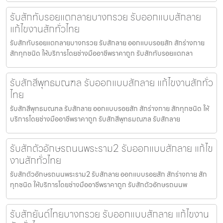
รับสักทับรอยแตกลายบางกรวย รับออกแบบสักลาย
แก้ไขงานสักทั่วไทย
รับสักทับรอยแตกลายบางกรวย รับสักลาย ออกแบบรอยสัก สักร่างกาย
สักทุกชนิด ให้บริการโดยช่างมืออาชีพราคาถูก รับสักทับรอยแตกลา
รับสักสีพุทธมณฑล รับออกแบบสักลาย แก้ไขงานสักทั่ว
ไทย
รับสักสีพุทธมณฑล รับสักลาย ออกแบบรอยสัก สักร่างกาย สักทุกชนิด ให้
บริการโดยช่างมืออาชีพราคาถูก รับสักสีพุทธมณฑล รับสักลาย
รับสักตัวอักษรถนนพระราม2 รับออกแบบสักลาย แก้ไข
งานสักทั่วไทย
รับสักตัวอักษรถนนพระราม2 รับสักลาย ออกแบบรอยสัก สักร่างกาย สัก
ทุกชนิด ให้บริการโดยช่างมืออาชีพราคาถูก รับสักตัวอักษรถนนพ
รับสักยันต์ไทยบางกรวย รับออกแบบสักลาย แก้ไขงาน