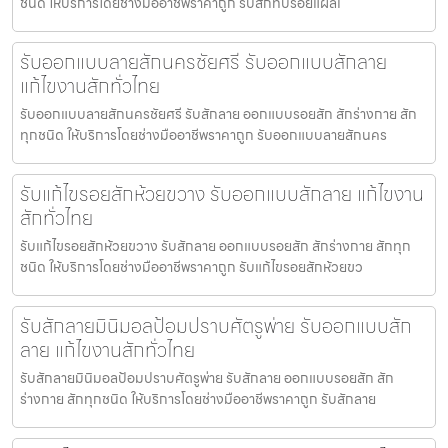
ชนิด ให้บริการโดยช่างมืออาชีพราคาถูก รับสักทับรอยแผลเ
รับออกแบบลายสักนครชัยศรี รับออกแบบสักลาย
แก้ไขงานสักทั่วไทย
รับออกแบบลายสักนครชัยศรี รับสักลาย ออกแบบรอยสัก สักร่างกาย สัก
ทุกชนิด ให้บริการโดยช่างมืออาชีพราคาถูก รับออกแบบลายสักนคร
รับแก้ไขรอยสักห้วยขวาง รับออกแบบสักลาย แก้ไขงาน
สักทั่วไทย
รับแก้ไขรอยสักห้วยขวาง รับสักลาย ออกแบบรอยสัก สักร่างกาย สักทุก
ชนิด ให้บริการโดยช่างมืออาชีพราคาถูก รับแก้ไขรอยสักห้วยขว
รับสักลายมินิมอลป้อมปราบศัตรูพ่าย รับออกแบบสัก
ลาย แก้ไขงานสักทั่วไทย
รับสักลายมินิมอลป้อมปราบศัตรูพ่าย รับสักลาย ออกแบบรอยสัก สัก
ร่างกาย สักทุกชนิด ให้บริการโดยช่างมืออาชีพราคาถูก รับสักลาย