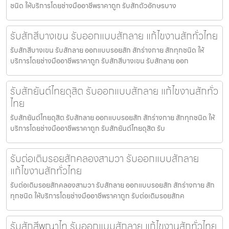
ชนิด ให้บริการโดยช่างมืออาชีพราคาถูก รับสักตัวอักษรบาง
รับสักสีบางเขน รับออกแบบสักลาย แก้ไขงานสักทั่วไทย
รับสักสีบางเขน รับสักลาย ออกแบบรอยสัก สักร่างกาย สักทุกชนิด ให้
บริการโดยช่างมืออาชีพราคาถูก รับสักสีบางเขน รับสักลาย ออก
รับสักยันต์ไทยดุสิต รับออกแบบสักลาย แก้ไขงานสักทั่ว
ไทย
รับสักยันต์ไทยดุสิต รับสักลาย ออกแบบรอยสัก สักร่างกาย สักทุกชนิด ให้
บริการโดยช่างมืออาชีพราคาถูก รับสักยันต์ไทยดุสิต รับ
รับต่อเติมรอยสักคลองสามวา รับออกแบบสักลาย
แก้ไขงานสักทั่วไทย
รับต่อเติมรอยสักคลองสามวา รับสักลาย ออกแบบรอยสัก สักร่างกาย สัก
ทุกชนิด ให้บริการโดยช่างมืออาชีพราคาถูก รับต่อเติมรอยสักค
รับสักสีพญาไท รับออกแบบสักลาย แก้ไขงานสักทั่วไทย