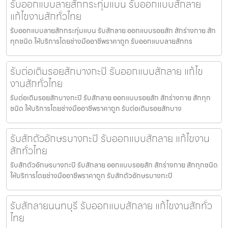
รับออกแบบลายสักกระทุ่มแบน รับออกแบบสักลาย
แก้ไขงานสักทั่วไทย
รับออกแบบลายสักกระทุ่มแบน รับสักลาย ออกแบบรอยสัก สักร่างกาย สัก
ทุกชนิด ให้บริการโดยช่างมืออาชีพราคาถูก รับออกแบบลายสักกร
รับต่อเติมรอยสักบางกะปิ รับออกแบบสักลาย แก้ไข
งานสักทั่วไทย
รับต่อเติมรอยสักบางกะปิ รับสักลาย ออกแบบรอยสัก สักร่างกาย สักทุก
ชนิด ให้บริการโดยช่างมืออาชีพราคาถูก รับต่อเติมรอยสักบาง
รับสักตัวอักษรบางกะปิ รับออกแบบสักลาย แก้ไขงาน
สักทั่วไทย
รับสักตัวอักษรบางกะปิ รับสักลาย ออกแบบรอยสัก สักร่างกาย สักทุกชนิด
ให้บริการโดยช่างมืออาชีพราคาถูก รับสักตัวอักษรบางกะปิ
รับสักลายนนทบุรี รับออกแบบสักลาย แก้ไขงานสักทั่ว
ไทย