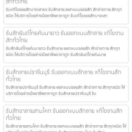
สักทั่วไทย
รับแก้ไขรอยสักบางเสาธง รับสักลาย ออกแบบรอยสัก สักร่างกาย สักทุก
ชนิด ให้บริการโดยช่างมืออาชีพราคาถูก รับแก้ไขรอยสักบางเสา
รับสักยันต์ไทยคันนายาว รับออกแบบสักลาย แก้ไขงาน
สักทั่วไทย
รับสักยันต์ไทยคันนายาว รับสักลาย ออกแบบรอยสัก สักร่างกาย สักทุก
ชนิด ให้บริการโดยช่างมืออาชีพราคาถูก รับสักยันต์ไทยคันนาย
รับสักลายปราจีนบุรี รับออกแบบสักลาย แก้ไขงานสัก
ทั่วไทย
รับสักลายปราจีนบุรี รับสักลาย ออกแบบรอยสัก สักร่างกาย สักทุกชนิด ให้
บริการโดยช่างมืออาชีพราคาถูก รับสักลายปราจีนบุรี รับ
รับสักขาลายสามโคก รับออกแบบสักลาย แก้ไขงานสัก
ทั่วไทย
รับสักขาลายสามโคก รับสักลาย ออกแบบรอยสัก สักร่างกาย สักทุกชนิด ให้