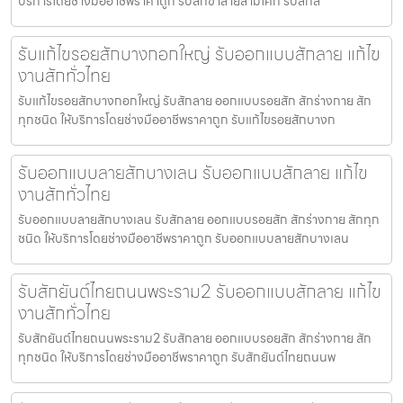
บริการโดยช่างมืออาชีพราคาถูก รับสักขาลายสามโคก รับสักล
รับแก้ไขรอยสักบางกอกใหญ่ รับออกแบบสักลาย แก้ไข
งานสักทั่วไทย
รับแก้ไขรอยสักบางกอกใหญ่ รับสักลาย ออกแบบรอยสัก สักร่างกาย สัก
ทุกชนิด ให้บริการโดยช่างมืออาชีพราคาถูก รับแก้ไขรอยสักบางก
รับออกแบบลายสักบางเลน รับออกแบบสักลาย แก้ไข
งานสักทั่วไทย
รับออกแบบลายสักบางเลน รับสักลาย ออกแบบรอยสัก สักร่างกาย สักทุก
ชนิด ให้บริการโดยช่างมืออาชีพราคาถูก รับออกแบบลายสักบางเลน
รับสักยันต์ไทยถนนพระราม2 รับออกแบบสักลาย แก้ไข
งานสักทั่วไทย
รับสักยันต์ไทยถนนพระราม2 รับสักลาย ออกแบบรอยสัก สักร่างกาย สัก
ทุกชนิด ให้บริการโดยช่างมืออาชีพราคาถูก รับสักยันต์ไทยถนนพ