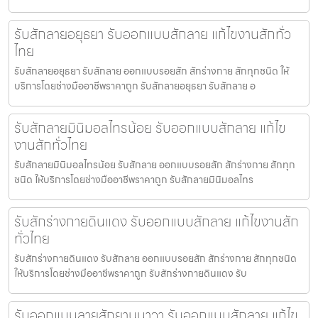
รับสักลายอยุธยา รับออกแบบสักลาย แก้ไขงานสักทั่ว
ไทย
รับสักลายอยุธยา รับสักลาย ออกแบบรอยสัก สักร่างกาย สักทุกชนิด ให้
บริการโดยช่างมืออาชีพราคาถูก รับสักลายอยุธยา รับสักลาย อ
รับสักลายมินิมอลไทรน้อย รับออกแบบสักลาย แก้ไข
งานสักทั่วไทย
รับสักลายมินิมอลไทรน้อย รับสักลาย ออกแบบรอยสัก สักร่างกาย สักทุก
ชนิด ให้บริการโดยช่างมืออาชีพราคาถูก รับสักลายมินิมอลไทร
รับสักร่างกายดินแดง รับออกแบบสักลาย แก้ไขงานสัก
ทั่วไทย
รับสักร่างกายดินแดง รับสักลาย ออกแบบรอยสัก สักร่างกาย สักทุกชนิด
ให้บริการโดยช่างมืออาชีพราคาถูก รับสักร่างกายดินแดง รับ
รับออกแบบลายสักยานนาวา รับออกแบบสักลาย แก้ไข