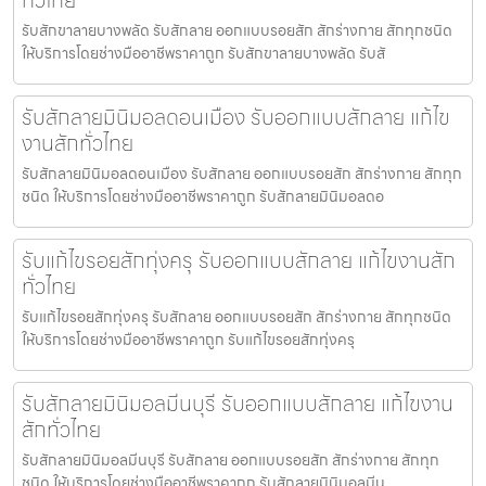
ทั่วไทย
รับสักขาลายบางพลัด รับสักลาย ออกแบบรอยสัก สักร่างกาย สักทุกชนิด
ให้บริการโดยช่างมืออาชีพราคาถูก รับสักขาลายบางพลัด รับสั
รับสักลายมินิมอลดอนเมือง รับออกแบบสักลาย แก้ไข
งานสักทั่วไทย
รับสักลายมินิมอลดอนเมือง รับสักลาย ออกแบบรอยสัก สักร่างกาย สักทุก
ชนิด ให้บริการโดยช่างมืออาชีพราคาถูก รับสักลายมินิมอลดอ
รับแก้ไขรอยสักทุ่งครุ รับออกแบบสักลาย แก้ไขงานสัก
ทั่วไทย
รับแก้ไขรอยสักทุ่งครุ รับสักลาย ออกแบบรอยสัก สักร่างกาย สักทุกชนิด
ให้บริการโดยช่างมืออาชีพราคาถูก รับแก้ไขรอยสักทุ่งครุ
รับสักลายมินิมอลมีนบุรี รับออกแบบสักลาย แก้ไขงาน
สักทั่วไทย
รับสักลายมินิมอลมีนบุรี รับสักลาย ออกแบบรอยสัก สักร่างกาย สักทุก
ชนิด ให้บริการโดยช่างมืออาชีพราคาถูก รับสักลายมินิมอลมีน