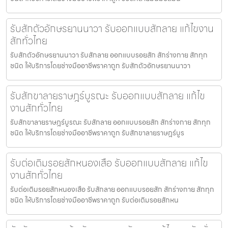
รับสักตัวอักษรยานนาวา รับออกแบบสักลาย แก้ไขงาน
สักทั่วไทย
รับสักตัวอักษรยานนาวา รับสักลาย ออกแบบรอยสัก สักร่างกาย สักทุก
ชนิด ให้บริการโดยช่างมืออาชีพราคาถูก รับสักตัวอักษรยานนาวา
รับสักขาลายราษฎร์บูรณะ รับออกแบบสักลาย แก้ไข
งานสักทั่วไทย
รับสักขาลายราษฎร์บูรณะ รับสักลาย ออกแบบรอยสัก สักร่างกาย สักทุก
ชนิด ให้บริการโดยช่างมืออาชีพราคาถูก รับสักขาลายราษฎร์บูร
รับต่อเติมรอยสักหนองเสือ รับออกแบบสักลาย แก้ไข
งานสักทั่วไทย
รับต่อเติมรอยสักหนองเสือ รับสักลาย ออกแบบรอยสัก สักร่างกาย สักทุก
ชนิด ให้บริการโดยช่างมืออาชีพราคาถูก รับต่อเติมรอยสักหน