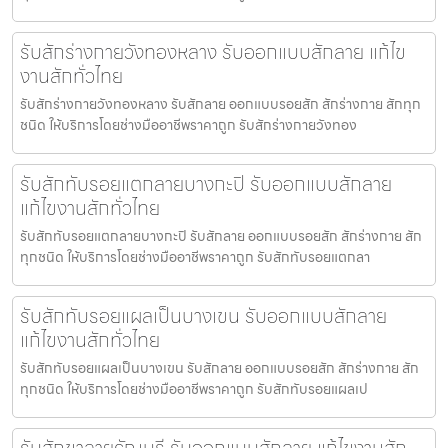
รับสักร่างกายวังทองหลาง รับออกแบบสักลาย แก้ไข
งานสักทั่วไทย
รับสักร่างกายวังทองหลาง รับสักลาย ออกแบบรอยสัก สักร่างกาย สักทุก
ชนิด ให้บริการโดยช่างมืออาชีพราคาถูก รับสักร่างกายวังทอง
รับสักทับรอยแตกลายบางกะปิ รับออกแบบสักลาย
แก้ไขงานสักทั่วไทย
รับสักทับรอยแตกลายบางกะปิ รับสักลาย ออกแบบรอยสัก สักร่างกาย สัก
ทุกชนิด ให้บริการโดยช่างมืออาชีพราคาถูก รับสักทับรอยแตกลา
รับสักทับรอยแผลเป็นบางเขน รับออกแบบสักลาย
แก้ไขงานสักทั่วไทย
รับสักทับรอยแผลเป็นบางเขน รับสักลาย ออกแบบรอยสัก สักร่างกาย สัก
ทุกชนิด ให้บริการโดยช่างมืออาชีพราคาถูก รับสักทับรอยแผลเป