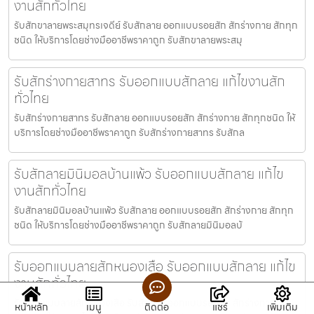
งานสักทั่วไทย
รับสักขาลายพระสมุทรเจดีย์ รับสักลาย ออกแบบรอยสัก สักร่างกาย สักทุก
ชนิด ให้บริการโดยช่างมืออาชีพราคาถูก รับสักขาลายพระสมุ
รับสักร่างกายสาทร รับออกแบบสักลาย แก้ไขงานสัก
ทั่วไทย
รับสักร่างกายสาทร รับสักลาย ออกแบบรอยสัก สักร่างกาย สักทุกชนิด ให้
บริการโดยช่างมืออาชีพราคาถูก รับสักร่างกายสาทร รับสักล
รับสักลายมินิมอลบ้านแพ้ว รับออกแบบสักลาย แก้ไข
งานสักทั่วไทย
รับสักลายมินิมอลบ้านแพ้ว รับสักลาย ออกแบบรอยสัก สักร่างกาย สักทุก
ชนิด ให้บริการโดยช่างมืออาชีพราคาถูก รับสักลายมินิมอลบ้
รับออกแบบลายสักหนองเสือ รับออกแบบสักลาย แก้ไข
งานสักทั่วไทย
รับออกแบบลายสักหนองเสือ รับสักลาย ออกแบบรอยสัก สักร่างกาย สัก
หน้าหลัก
เมนู
ติดต่อ
แชร์
เพิ่มเติม