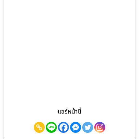
แชร์หน้านี้