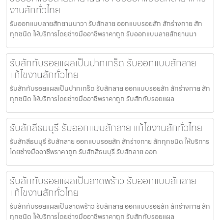
งานสักทั่วไทย
รับออกแบบลายสักยานนาวา รับสักลาย ออกแบบรอยสัก สักร่างกาย สัก
ทุกชนิด ให้บริการโดยช่างมืออาชีพราคาถูก รับออกแบบลายสักยานนา
รับสักทับรอยแผลเป็นปากเกร็ด รับออกแบบสักลาย
แก้ไขงานสักทั่วไทย
รับสักทับรอยแผลเป็นปากเกร็ด รับสักลาย ออกแบบรอยสัก สักร่างกาย สัก
ทุกชนิด ให้บริการโดยช่างมืออาชีพราคาถูก รับสักทับรอยแผล
รับสักสีธนบุรี รับออกแบบสักลาย แก้ไขงานสักทั่วไทย
รับสักสีธนบุรี รับสักลาย ออกแบบรอยสัก สักร่างกาย สักทุกชนิด ให้บริการ
โดยช่างมืออาชีพราคาถูก รับสักสีธนบุรี รับสักลาย ออก
รับสักทับรอยแผลเป็นลาดพร้าว รับออกแบบสักลาย
แก้ไขงานสักทั่วไทย
รับสักทับรอยแผลเป็นลาดพร้าว รับสักลาย ออกแบบรอยสัก สักร่างกาย สัก
ทุกชนิด ให้บริการโดยช่างมืออาชีพราคาถูก รับสักทับรอยแผล