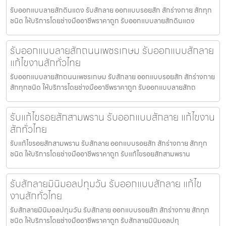
รับออกแบบลายสักดินแดง รับสักลาย ออกแบบรอยสัก สักร่างกาย สักทุก
ชนิด ให้บริการโดยช่างมืออาชีพราคาถูก รับออกแบบลายสักดินแดง
รับออกแบบลายสักถนนเพชรเกษม รับออกแบบสักลาย
แก้ไขงานสักทั่วไทย
รับออกแบบลายสักถนนเพชรเกษม รับสักลาย ออกแบบรอยสัก สักร่างกาย
สักทุกชนิด ให้บริการโดยช่างมืออาชีพราคาถูก รับออกแบบลายสักถ
รับแก้ไขรอยสักสามพราน รับออกแบบสักลาย แก้ไขงาน
สักทั่วไทย
รับแก้ไขรอยสักสามพราน รับสักลาย ออกแบบรอยสัก สักร่างกาย สักทุก
ชนิด ให้บริการโดยช่างมืออาชีพราคาถูก รับแก้ไขรอยสักสามพราน
รับสักลายมินิมอลปทุมวัน รับออกแบบสักลาย แก้ไข
งานสักทั่วไทย
รับสักลายมินิมอลปทุมวัน รับสักลาย ออกแบบรอยสัก สักร่างกาย สักทุก
ชนิด ให้บริการโดยช่างมืออาชีพราคาถูก รับสักลายมินิมอลปทุ