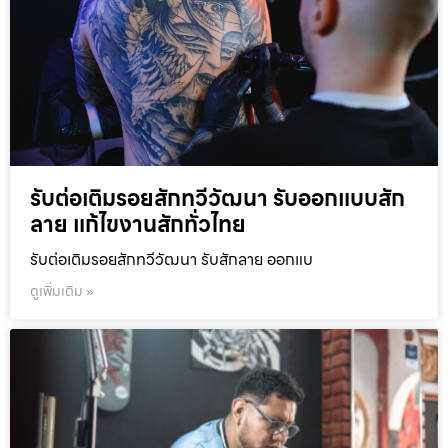
รับต่อเติมรอยสักทวีวัฒนา รับออกแบบสัก
ลาย แก้ไขงานสักทั่วไทย
รับต่อเติมรอยสักทวีวัฒนา รับสักลาย ออกแบ
ดูเพิ่มเติม »