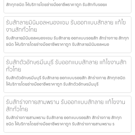
สักทุกชนิด ให้บริการโดยช่างมืออาชีพราคาถูก รับสักทับรอยแ
รับสักลายมินิมอลหนองแขม รับออกแบบสักลาย แก้ไข
งานสักทั่วไทย
รับสักลายมินิมอลหนองแขม รับสักลาย ออกแบบรอยสัก สักร่างกาย สักทุก
ชนิด ให้บริการโดยช่างมืออาชีพราคาถูก รับสักลายมินิมอลหนอ
รับสักตัวอักษรมีนบุรี รับออกแบบสักลาย แก้ไขงานสัก
ทั่วไทย
รับสักตัวอักษรมีนบุรี รับสักลาย ออกแบบรอยสัก สักร่างกาย สักทุกชนิด
ให้บริการโดยช่างมืออาชีพราคาถูก รับสักตัวอักษรมีนบุรี
รับสักร่างกายสามพราน รับออกแบบสักลาย แก้ไขงาน
สักทั่วไทย
รับสักร่างกายสามพราน รับสักลาย ออกแบบรอยสัก สักร่างกาย สักทุก
ชนิด ให้บริการโดยช่างมืออาชีพราคาถูก รับสักร่างกายสามพราน ร