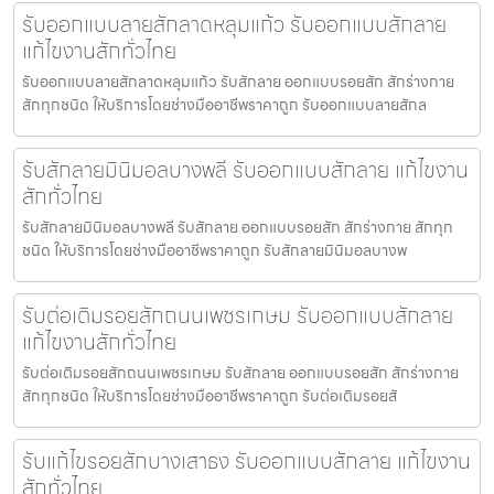
รับออกแบบลายสักลาดหลุมแก้ว รับออกแบบสักลาย
แก้ไขงานสักทั่วไทย
รับออกแบบลายสักลาดหลุมแก้ว รับสักลาย ออกแบบรอยสัก สักร่างกาย
สักทุกชนิด ให้บริการโดยช่างมืออาชีพราคาถูก รับออกแบบลายสักล
รับสักลายมินิมอลบางพลี รับออกแบบสักลาย แก้ไขงาน
สักทั่วไทย
รับสักลายมินิมอลบางพลี รับสักลาย ออกแบบรอยสัก สักร่างกาย สักทุก
ชนิด ให้บริการโดยช่างมืออาชีพราคาถูก รับสักลายมินิมอลบางพ
รับต่อเติมรอยสักถนนเพชรเกษม รับออกแบบสักลาย
แก้ไขงานสักทั่วไทย
รับต่อเติมรอยสักถนนเพชรเกษม รับสักลาย ออกแบบรอยสัก สักร่างกาย
สักทุกชนิด ให้บริการโดยช่างมืออาชีพราคาถูก รับต่อเติมรอยสั
รับแก้ไขรอยสักบางเสาธง รับออกแบบสักลาย แก้ไขงาน
สักทั่วไทย