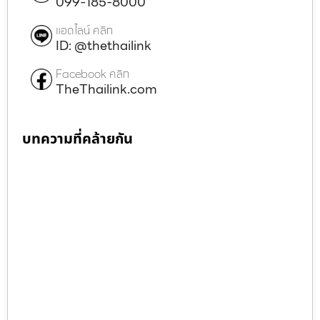
099-185-8000
แอดไลน์ คลิก
ID: @thethailink
Facebook คลิก
TheThailink.com
บทความที่คล้ายกัน