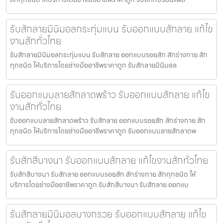
รับสักลายมินิมอลกระทุ่มแบน รับออกแบบสักลาย แก้ไข
งานสักทั่วไทย
รับสักลายมินิมอลกระทุ่มแบน รับสักลาย ออกแบบรอยสัก สักร่างกาย สัก
ทุกชนิด ให้บริการโดยช่างมืออาชีพราคาถูก รับสักลายมินิมอล
รับออกแบบลายสักลาดพร้าว รับออกแบบสักลาย แก้ไข
งานสักทั่วไทย
รับออกแบบลายสักลาดพร้าว รับสักลาย ออกแบบรอยสัก สักร่างกาย สัก
ทุกชนิด ให้บริการโดยช่างมืออาชีพราคาถูก รับออกแบบลายสักลาดพ
รับสักสีบางนา รับออกแบบสักลาย แก้ไขงานสักทั่วไทย
รับสักสีบางนา รับสักลาย ออกแบบรอยสัก สักร่างกาย สักทุกชนิด ให้
บริการโดยช่างมืออาชีพราคาถูก รับสักสีบางนา รับสักลาย ออกแบ
รับสักลายมินิมอลบางกรวย รับออกแบบสักลาย แก้ไข