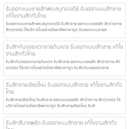
รับออกแบบลายสักพระสมุทรเจดีย์ รับออกแบบสักลาย
แก้ไขงานสักทั่วไทย
รับออกแบบลายสักพระสมุทรเจดีย์ รับสักลาย ออกแบบรอยสัก สักร่างกาย
สักทุกชนิด ให้บริการโดยช่างมืออาชีพราคาถูก รับออกแบบลายส
รับสักทับรอยแตกลายดินแดง รับออกแบบสักลาย แก้ไข
งานสักทั่วไทย
รับสักทับรอยแตกลายดินแดง รับสักลาย ออกแบบรอยสัก สักร่างกาย สัก
ทุกชนิด ให้บริการโดยช่างมืออาชีพราคาถูก รับสักทับรอยแตกลาย
รับสักลายเชียงใหม่ รับออกแบบสักลาย แก้ไขงานสักทั่ว
ไทย
รับสักลายเชียงใหม่ รับสักลาย ออกแบบรอยสัก สักร่างกาย สักทุกชนิด ให้
บริการโดยช่างมืออาชีพราคาถูก รับสักลายเชียงใหม่ รับสั
รับสักสีบางพลัด รับออกแบบสักลาย แก้ไขงานสักทั่ว