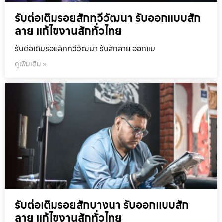
รับต่อเติมรอยสักทวีวัฒนา รับออกแบบสัก
ลาย แก้ไขงานสักทั่วไทย
รับต่อเติมรอยสักทวีวัฒนา รับสักลาย ออกแบ
ดูเพิ่มเติม »
รับต่อเติมรอยสักบางนา รับออกแบบสัก
ลาย แก้ไขงานสักทั่วไทย