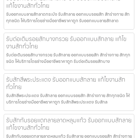
แก้ไขงานสักทั่วไทย
รับออกแบบลายสักลาดกระบัง รับสักลาย ออกแบบรอยสัก สักร่างกาย สัก
ทุกชนิด ให้บริการโดยช่างมืออาชีพราคาถูก รับออกแบบลายสักลาด
รับต่อเติมรอยสักบางกรวย รับออกแบบสักลาย แก้ไข
งานสักทั่วไทย
รับต่อเติมรอยสักบางกรวย รับสักลาย ออกแบบรอยสัก สักร่างกาย สักทุก
ชนิด ให้บริการโดยช่างมืออาชีพราคาถูก รับต่อเติมรอยสักบาง
รับสักสีพระประแดง รับออกแบบสักลาย แก้ไขงานสัก
ทั่วไทย
รับสักสีพระประแดง รับสักลาย ออกแบบรอยสัก สักร่างกาย สักทุกชนิด ให้
บริการโดยช่างมืออาชีพราคาถูก รับสักสีพระประแดง รับสักล
รับสักทับรอยแตกลายลาดหลุมแก้ว รับออกแบบสักลาย
แก้ไขงานสักทั่วไทย
รับสักทับรอยแตกลายลาดหลุมแก้ว รับสักลาย ออกแบบรอยสัก สักร่างกาย