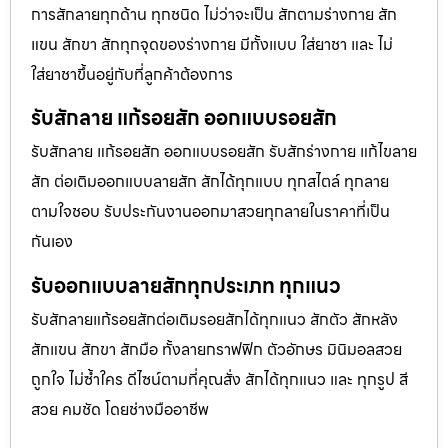
การสักลายทุกด้าน ทุกชนิด ไม่ว่าจะเป็น สักตามร่างกาย สัก
แขน สักขา สักทุกจุดของร่างกาย มีทั้งแบบ ใส่ยาชา และ ไม่
ใส่ยาชาขึ้นอยู่กับที่ลูกค้าต้องการ
รับสักลาย แก้รอยสัก ออกแบบรอยสัก
รับสักลาย แก้รอยสัก ออกแบบรอยสัก รับสักร่างกาย แก้ไขลาย
สัก ต่อเติมออกแบบลายสัก สักได้ทุกแบบ ทุกสไตล์ ทุกลาย
ตามใจชอบ รับประกันงานออกมาสวยทุกลายในราคาที่เป็น
กันเอง
รับออกแบบลายสักทุกประเภท ทุกแนว
รับสักลายแก้รอยสักต่อเติมรอยสักได้ทุกแนว สักตัว สักหลัง
สักแขน สักขา สักมือ ทั้งลายกราฟฟิก ตัวอักษร มินิมอลสวย
ถูกใจ ไม่ซ้ำใคร ดีไซน์ตามที่คุณสั่ง สักได้ทุกแนว และ ทุกรูป สี
สวย คมชัด โดยช่างมืออาชีพ