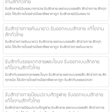
งานสักทั่วไทย
รับสักลายมินิมอลบางกรวย รับสักลาย ออกแบบรอยสัก สักร่างกาย สักทุก
ชนิด ให้บริการโดยช่างมืออาชีพราคาถูก รับสักลายมินิมอลบาง
รับสักร่างกายคันนายาว รับออกแบบสักลาย แก้ไขงาน
สักทั่วไทย
รับสักร่างกายคันนายาว รับสักลาย ออกแบบรอยสัก สักร่างกาย สักทุก
ชนิด ให้บริการโดยช่างมืออาชีพราคาถูก รับสักร่างกายคันนายาว
รับสักทับรอยแตกลายพระโขนง รับออกแบบสักลาย
แก้ไขงานสักทั่วไทย
รับสักทับรอยแตกลายพระโขนง รับสักลาย ออกแบบรอยสัก สักร่างกาย สัก
ทุกชนิด ให้บริการโดยช่างมืออาชีพราคาถูก รับสักทับรอยแตกลา
รับสักร่างกายป้อมปราบศัตรูพ่าย รับออกแบบสักลาย
แก้ไขงานสักทั่วไทย
รับสักร่างกายป้อมปราบศัตรูพ่าย รับสักลาย ออกแบบรอยสัก สักร่างกาย