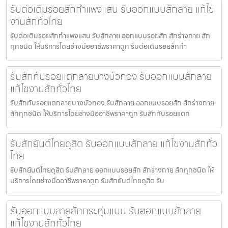
รับต่อเติมรอยสักกำแพงแสน รับออกแบบสักลาย แก้ไข
งานสักทั่วไทย
รับต่อเติมรอยสักกำแพงแสน รับสักลาย ออกแบบรอยสัก สักร่างกาย สัก
ทุกชนิด ให้บริการโดยช่างมืออาชีพราคาถูก รับต่อเติมรอยสักกำ
รับสักทับรอยแตกลายบางบัวทอง รับออกแบบสักลาย
แก้ไขงานสักทั่วไทย
รับสักทับรอยแตกลายบางบัวทอง รับสักลาย ออกแบบรอยสัก สักร่างกาย
สักทุกชนิด ให้บริการโดยช่างมืออาชีพราคาถูก รับสักทับรอยแตก
รับสักยันต์ไทยดุสิต รับออกแบบสักลาย แก้ไขงานสักทั่ว
ไทย
รับสักยันต์ไทยดุสิต รับสักลาย ออกแบบรอยสัก สักร่างกาย สักทุกชนิด ให้
บริการโดยช่างมืออาชีพราคาถูก รับสักยันต์ไทยดุสิต รับ
รับออกแบบลายสักกระทุ่มแบน รับออกแบบสักลาย
แก้ไขงานสักทั่วไทย