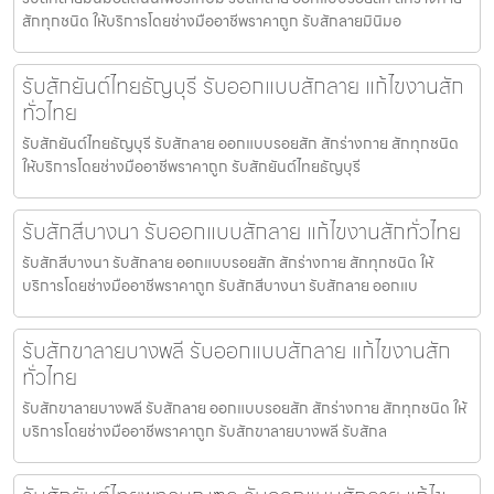
สักทุกชนิด ให้บริการโดยช่างมืออาชีพราคาถูก รับสักลายมินิมอ
รับสักยันต์ไทยธัญบุรี รับออกแบบสักลาย แก้ไขงานสัก
ทั่วไทย
รับสักยันต์ไทยธัญบุรี รับสักลาย ออกแบบรอยสัก สักร่างกาย สักทุกชนิด
ให้บริการโดยช่างมืออาชีพราคาถูก รับสักยันต์ไทยธัญบุรี
รับสักสีบางนา รับออกแบบสักลาย แก้ไขงานสักทั่วไทย
รับสักสีบางนา รับสักลาย ออกแบบรอยสัก สักร่างกาย สักทุกชนิด ให้
บริการโดยช่างมืออาชีพราคาถูก รับสักสีบางนา รับสักลาย ออกแบ
รับสักขาลายบางพลี รับออกแบบสักลาย แก้ไขงานสัก
ทั่วไทย
รับสักขาลายบางพลี รับสักลาย ออกแบบรอยสัก สักร่างกาย สักทุกชนิด ให้
บริการโดยช่างมืออาชีพราคาถูก รับสักขาลายบางพลี รับสักล