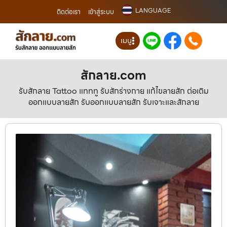
LANGUAGE
ติดต่อเรา
เข้าสู่ระบบ
เมนู
สักลาย.com
รับสักลาย Tattoo แทททู รับสักร่างกาย แก้ไขลายสัก ต่อเติม
ออกแบบลายสัก รับออกแบบลายสัก รับเจาะและสักลาย