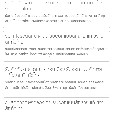
รับต่อเติมรอยสักคลองเตย รับออกแบบสักลาย แก้ไข
งานสักทั่วไทย
รับต่อเติมรอยสักคลองเตย รับสักลาย ออกแบบรอยสัก สักร่างกาย สักทุก
ชนิด ให้บริการโดยช่างมืออาชีพราคาถูก รับต่อเติมรอยสักคลอ
รับแก้ไขรอยสักบางเลน รับออกแบบสักลาย แก้ไขงาน
สักทั่วไทย
รับแก้ไขรอยสักบางเลน รับสักลาย ออกแบบรอยสัก สักร่างกาย สักทุกชนิด
ให้บริการโดยช่างมืออาชีพราคาถูก รับแก้ไขรอยสักบางเลน ร
รับสักทับรอยแตกลายดอนเมือง รับออกแบบสักลาย
แก้ไขงานสักทั่วไทย
รับสักทับรอยแตกลายดอนเมือง รับสักลาย ออกแบบรอยสัก สักร่างกาย
สักทุกชนิด ให้บริการโดยช่างมืออาชีพราคาถูก รับสักทับรอยแตกล
รับสักตัวอักษรคลองเตย รับออกแบบสักลาย แก้ไขงาน
สักทั่วไทย