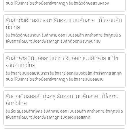
ชนิด ให้บริการโดยช่างมืออาชีพราคาถูก รับสักตัวอักษรสวนหลวง
รับสักตัวอักษรบางนา รับออกแบบสักลาย แก้ไขงานสัก
ทั่วไทย
รับสักตัวอักษรบางนา รับสักลาย ออกแบบรอยสัก สักร่างกาย สักทุกชนิด
ให้บริการโดยช่างมืออาชีพราคาถูก รับสักตัวอักษรบางนา รับ
รับสักลายมินิมอลยานนาวา รับออกแบบสักลาย แก้ไข
งานสักทั่วไทย
รับสักลายมินิมอลยานนาวา รับสักลาย ออกแบบรอยสัก สักร่างกาย สักทุก
ชนิด ให้บริการโดยช่างมืออาชีพราคาถูก รับสักลายมินิมอลยาน
รับต่อเติมรอยสักทุ่งครุ รับออกแบบสักลาย แก้ไขงาน
สักทั่วไทย
รับต่อเติมรอยสักทุ่งครุ รับสักลาย ออกแบบรอยสัก สักร่างกาย สักทุกชนิด
ให้บริการโดยช่างมืออาชีพราคาถูก รับต่อเติมรอยสักทุ่