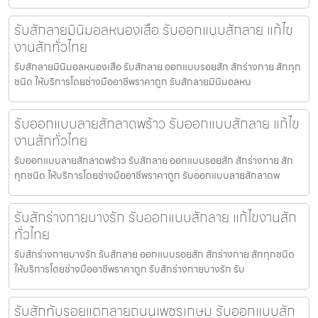
รับสักลายมินิมอลหนองเสือ รับออกแบบสักลาย แก้ไข
งานสักทั่วไทย
รับสักลายมินิมอลหนองเสือ รับสักลาย ออกแบบรอยสัก สักร่างกาย สักทุก
ชนิด ให้บริการโดยช่างมืออาชีพราคาถูก รับสักลายมินิมอลหน
รับออกแบบลายสักลาดพร้าว รับออกแบบสักลาย แก้ไข
งานสักทั่วไทย
รับออกแบบลายสักลาดพร้าว รับสักลาย ออกแบบรอยสัก สักร่างกาย สัก
ทุกชนิด ให้บริการโดยช่างมืออาชีพราคาถูก รับออกแบบลายสักลาดพ
รับสักร่างกายบางรัก รับออกแบบสักลาย แก้ไขงานสัก
ทั่วไทย
รับสักร่างกายบางรัก รับสักลาย ออกแบบรอยสัก สักร่างกาย สักทุกชนิด
ให้บริการโดยช่างมืออาชีพราคาถูก รับสักร่างกายบางรัก รับ
รับสักทับรอยแตกลายถนนเพชรเกษม รับออกแบบสัก