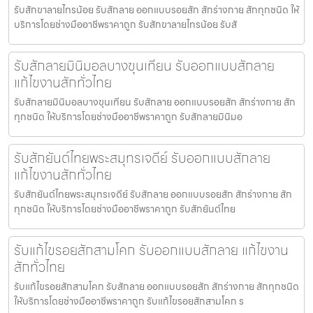
รับสักขาลายไทรน้อย รับสักลาย ออกแบบรอยสัก สักร่างกาย สักทุกชนิด ให้
บริการโดยช่างมืออาชีพราคาถูก รับสักขาลายไทรน้อย รับสั
รับสักลายมินิมอลบางขุนเทียน รับออกแบบสักลาย
แก้ไขงานสักทั่วไทย
รับสักลายมินิมอลบางขุนเทียน รับสักลาย ออกแบบรอยสัก สักร่างกาย สัก
ทุกชนิด ให้บริการโดยช่างมืออาชีพราคาถูก รับสักลายมินิมอ
รับสักยันต์ไทยพระสมุทรเจดีย์ รับออกแบบสักลาย
แก้ไขงานสักทั่วไทย
รับสักยันต์ไทยพระสมุทรเจดีย์ รับสักลาย ออกแบบรอยสัก สักร่างกาย สัก
ทุกชนิด ให้บริการโดยช่างมืออาชีพราคาถูก รับสักยันต์ไทย
รับแก้ไขรอยสักสามโคก รับออกแบบสักลาย แก้ไขงาน
สักทั่วไทย
รับแก้ไขรอยสักสามโคก รับสักลาย ออกแบบรอยสัก สักร่างกาย สักทุกชนิด
ให้บริการโดยช่างมืออาชีพราคาถูก รับแก้ไขรอยสักสามโคก ร