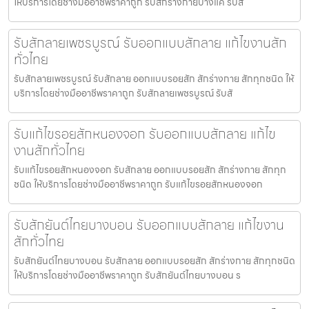
ให้บริการโดยช่างมืออาชีพราคาถูก รับสักร่างกายบางแค รับสั
รับสักลายเพชรบูรณ์ รับออกแบบสักลาย แก้ไขงานสัก
ทั่วไทย
รับสักลายเพชรบูรณ์ รับสักลาย ออกแบบรอยสัก สักร่างกาย สักทุกชนิด ให้
บริการโดยช่างมืออาชีพราคาถูก รับสักลายเพชรบูรณ์ รับสั
รับแก้ไขรอยสักหนองจอก รับออกแบบสักลาย แก้ไข
งานสักทั่วไทย
รับแก้ไขรอยสักหนองจอก รับสักลาย ออกแบบรอยสัก สักร่างกาย สักทุก
ชนิด ให้บริการโดยช่างมืออาชีพราคาถูก รับแก้ไขรอยสักหนองจอก
รับสักยันต์ไทยบางบอน รับออกแบบสักลาย แก้ไขงาน
สักทั่วไทย
รับสักยันต์ไทยบางบอน รับสักลาย ออกแบบรอยสัก สักร่างกาย สักทุกชนิด
ให้บริการโดยช่างมืออาชีพราคาถูก รับสักยันต์ไทยบางบอน ร