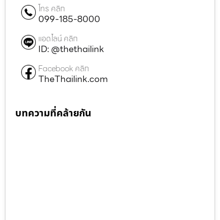
โทร คลิก
099-185-8000
แอดไลน์ คลิก
ID: @thethailink
Facebook คลิก
TheThailink.com
บทความที่คล้ายกัน