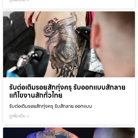
รับต่อเติมรอยสักทุ่งครุ รับออกแบบสักลาย
แก้ไขงานสักทั่วไทย
รับต่อเติมรอยสักทุ่งครุ รับสักลาย ออกแบบ
ดูเพิ่มเติม »