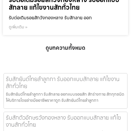
สักลาย แก้ไขงานสักทั่วไทย
รับต่อเติมรอยสักวังทองหลาง รับสักลาย ออก
ดูเพิ่มเติม »
ดูบทความทั้งหมด
รับสักยันต์ไทยลำลูกกา รับออกแบบสักลาย แก้ไขงาน
สักทั่วไทย
รับสักยันต์ไทยลำลูกกา รับสักลาย ออกแบบรอยสัก สักร่างกาย สักทุกชนิด
ให้บริการโดยช่างมืออาชีพราคาถูก รับสักยันต์ไทยลำลูกกา
รับสักตัวอักษรวังทองหลาง รับออกแบบสักลาย แก้ไข
งานสักทั่วไทย