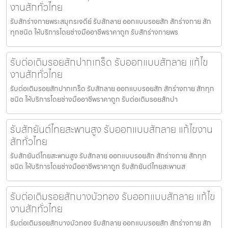
งานสักทั่วไทย
รับสักร่างกายพระสมุทรเจดีย์ รับสักลาย ออกแบบรอยสัก สักร่างกาย สัก
ทุกชนิด ให้บริการโดยช่างมืออาชีพราคาถูก รับสักร่างกายพร
รับต่อเติมรอยสักปากเกร็ด รับออกแบบสักลาย แก้ไข
งานสักทั่วไทย
รับต่อเติมรอยสักปากเกร็ด รับสักลาย ออกแบบรอยสัก สักร่างกาย สักทุก
ชนิด ให้บริการโดยช่างมืออาชีพราคาถูก รับต่อเติมรอยสักปา
รับสักยันต์ไทยสะพานสูง รับออกแบบสักลาย แก้ไขงาน
สักทั่วไทย
รับสักยันต์ไทยสะพานสูง รับสักลาย ออกแบบรอยสัก สักร่างกาย สักทุก
ชนิด ให้บริการโดยช่างมืออาชีพราคาถูก รับสักยันต์ไทยสะพานส
รับต่อเติมรอยสักบางบัวทอง รับออกแบบสักลาย แก้ไข
งานสักทั่วไทย
รับต่อเติมรอยสักบางบัวทอง รับสักลาย ออกแบบรอยสัก สักร่างกาย สัก