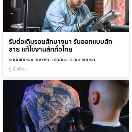
รับต่อเติมรอยสักบางนา รับออกแบบสัก
ลาย แก้ไขงานสักทั่วไทย
รับต่อเติมรอยสักบางนา รับสักลาย ออกแบบรอ
ดูเพิ่มเติม »