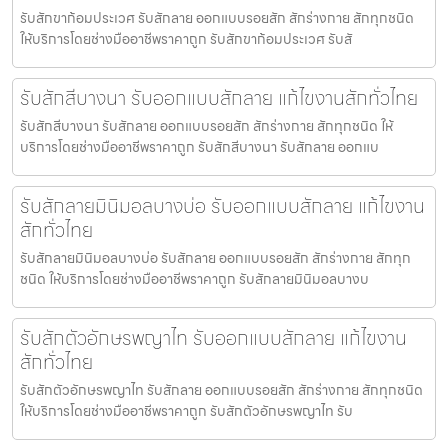
รับสักขาก้อมประเวศ รับสักลาย ออกแบบรอยสัก สักร่างกาย สักทุกชนิด
ให้บริการโดยช่างมืออาชีพราคาถูก รับสักขาก้อมประเวศ รับสั
รับสักสีบางนา รับออกแบบสักลาย แก้ไขงานสักทั่วไทย
รับสักสีบางนา รับสักลาย ออกแบบรอยสัก สักร่างกาย สักทุกชนิด ให้
บริการโดยช่างมืออาชีพราคาถูก รับสักสีบางนา รับสักลาย ออกแบ
รับสักลายมินิมอลบางบ่อ รับออกแบบสักลาย แก้ไขงาน
สักทั่วไทย
รับสักลายมินิมอลบางบ่อ รับสักลาย ออกแบบรอยสัก สักร่างกาย สักทุก
ชนิด ให้บริการโดยช่างมืออาชีพราคาถูก รับสักลายมินิมอลบางบ
รับสักตัวอักษรพญาไท รับออกแบบสักลาย แก้ไขงาน
สักทั่วไทย
รับสักตัวอักษรพญาไท รับสักลาย ออกแบบรอยสัก สักร่างกาย สักทุกชนิด
ให้บริการโดยช่างมืออาชีพราคาถูก รับสักตัวอักษรพญาไท รับ