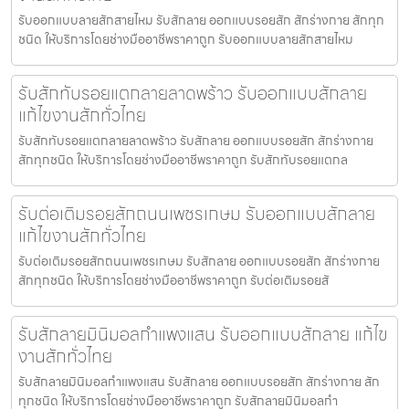
รับออกแบบลายสักสายไหม รับสักลาย ออกแบบรอยสัก สักร่างกาย สักทุก
ชนิด ให้บริการโดยช่างมืออาชีพราคาถูก รับออกแบบลายสักสายไหม
รับสักทับรอยแตกลายลาดพร้าว รับออกแบบสักลาย
แก้ไขงานสักทั่วไทย
รับสักทับรอยแตกลายลาดพร้าว รับสักลาย ออกแบบรอยสัก สักร่างกาย
สักทุกชนิด ให้บริการโดยช่างมืออาชีพราคาถูก รับสักทับรอยแตกล
รับต่อเติมรอยสักถนนเพชรเกษม รับออกแบบสักลาย
แก้ไขงานสักทั่วไทย
รับต่อเติมรอยสักถนนเพชรเกษม รับสักลาย ออกแบบรอยสัก สักร่างกาย
สักทุกชนิด ให้บริการโดยช่างมืออาชีพราคาถูก รับต่อเติมรอยสั
รับสักลายมินิมอลกำแพงแสน รับออกแบบสักลาย แก้ไข
งานสักทั่วไทย
รับสักลายมินิมอลกำแพงแสน รับสักลาย ออกแบบรอยสัก สักร่างกาย สัก
ทุกชนิด ให้บริการโดยช่างมืออาชีพราคาถูก รับสักลายมินิมอลกำ