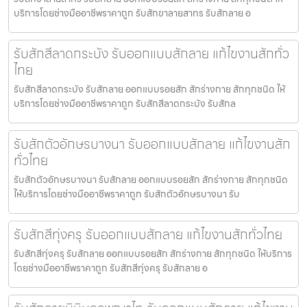
บริการโดยช่างมืออาชีพราคาถูก รับสักขาลายสาทร รับสักลาย อ
รับสักสีลาดกระบัง รับออกแบบสักลาย แก้ไขงานสักทั่ว
ไทย
รับสักสีลาดกระบัง รับสักลาย ออกแบบรอยสัก สักร่างกาย สักทุกชนิด ให้
บริการโดยช่างมืออาชีพราคาถูก รับสักสีลาดกระบัง รับสักล
รับสักตัวอักษรบางนา รับออกแบบสักลาย แก้ไขงานสัก
ทั่วไทย
รับสักตัวอักษรบางนา รับสักลาย ออกแบบรอยสัก สักร่างกาย สักทุกชนิด
ให้บริการโดยช่างมืออาชีพราคาถูก รับสักตัวอักษรบางนา รับ
รับสักสีทุ่งครุ รับออกแบบสักลาย แก้ไขงานสักทั่วไทย
รับสักสีทุ่งครุ รับสักลาย ออกแบบรอยสัก สักร่างกาย สักทุกชนิด ให้บริการ
โดยช่างมืออาชีพราคาถูก รับสักสีทุ่งครุ รับสักลาย อ