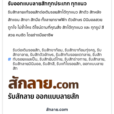
รับออกแบบลายสักทุกประเภท ทุกแนว
รับสักลายแก้รอยสักต่อเติมรอยสักได้ทุกแนว สักตัว สักหลัง
สักแขน สักขา สักมือ ทั้งลายกราฟฟิก ตัวอักษร มินิมอลสวย
ถูกใจ ไม่ซ้ำใคร ดีไซน์ตามที่คุณสั่ง สักได้ทุกแนว และ ทุกรูป สี
สวย คมชัด โดยช่างมืออาชีพ
รับต่อเติมรอยสัก
รับสักขาก้อม
รับสักขาก้อมทุ่งครุ
รับ
,
,
,
สักขาลาย
รับสักตัวอักษร
รับสักทับรอยแตกลาย
รับสัก
,
,
,
ทับรอยแผลเป็น
รับสักยันต์ไทย
รับสักร่างกาย
รับสักลาย
,
,
,
,
รับสักลายมินิมอล
รับสักสี
รับแก้ไขรอยสัก
ออกแบบลาย
,
,
,
สัก
สักลาย.com