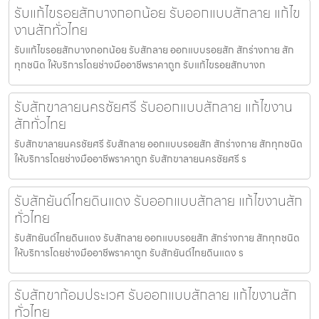
รับแก้ไขรอยสักบางกอกน้อย รับออกแบบสักลาย แก้ไข
งานสักทั่วไทย
รับแก้ไขรอยสักบางกอกน้อย รับสักลาย ออกแบบรอยสัก สักร่างกาย สัก
ทุกชนิด ให้บริการโดยช่างมืออาชีพราคาถูก รับแก้ไขรอยสักบางก
รับสักขาลายนครชัยศรี รับออกแบบสักลาย แก้ไขงาน
สักทั่วไทย
รับสักขาลายนครชัยศรี รับสักลาย ออกแบบรอยสัก สักร่างกาย สักทุกชนิด
ให้บริการโดยช่างมืออาชีพราคาถูก รับสักขาลายนครชัยศรี ร
รับสักยันต์ไทยดินแดง รับออกแบบสักลาย แก้ไขงานสัก
ทั่วไทย
รับสักยันต์ไทยดินแดง รับสักลาย ออกแบบรอยสัก สักร่างกาย สักทุกชนิด
ให้บริการโดยช่างมืออาชีพราคาถูก รับสักยันต์ไทยดินแดง ร
รับสักขาก้อมประเวศ รับออกแบบสักลาย แก้ไขงานสัก
ทั่วไทย