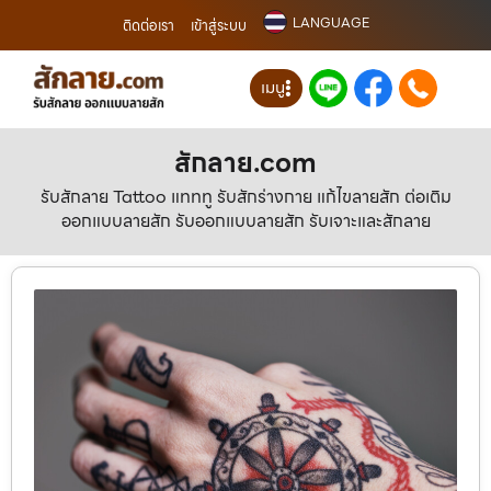
LANGUAGE
ติดต่อเรา
เข้าสู่ระบบ
เมนู
สักลาย.com
รับสักลาย Tattoo แทททู รับสักร่างกาย แก้ไขลายสัก ต่อเติม
ออกแบบลายสัก รับออกแบบลายสัก รับเจาะและสักลาย