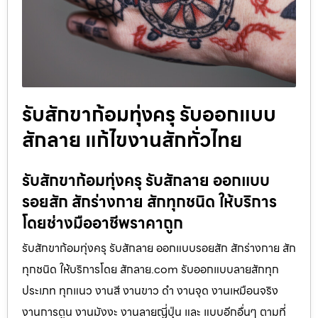
รับสักขาก้อมทุ่งครุ รับออกแบบ
สักลาย แก้ไขงานสักทั่วไทย
รับสักขาก้อมทุ่งครุ รับสักลาย ออกแบบ
รอยสัก สักร่างกาย สักทุกชนิด ให้บริการ
โดยช่างมืออาชีพราคาถูก
รับสักขาก้อมทุ่งครุ รับสักลาย ออกแบบรอยสัก สักร่างกาย สัก
ทุกชนิด ให้บริการโดย สักลาย.com รับออกแบบลายสักทุก
ประเภท ทุกแนว งานสี งานขาว ดำ งานจุด งานเหมือนจริง
งานการตูน งานมังงะ งานลายญี่ปุ่น และ แบบอีกอื่นๆ ตามที่