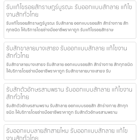
รับแก้ไขรอยสักราษฎร์บูรณะ รับออกแบบสักลาย แก้ไข
งานสักทั่วไทย
รับแก้ไขรอยสักราษฎร์บูรณะ รับสักลาย ออกแบบรอยสัก สักร่างกาย สัก
ทุกชนิด ให้บริการโดยช่างมืออาชีพราคาถูก รับแก้ไขรอยสักราษ
รับสักขาลายบางเสาธง รับออกแบบสักลาย แก้ไขงาน
สักทั่วไทย
รับสักขาลายบางเสาธง รับสักลาย ออกแบบรอยสัก สักร่างกาย สักทุกชนิด
ให้บริการโดยช่างมืออาชีพราคาถูก รับสักขาลายบางเสาธง รับ
รับสักตัวอักษรสามพราน รับออกแบบสักลาย แก้ไขงาน
สักทั่วไทย
รับสักตัวอักษรสามพราน รับสักลาย ออกแบบรอยสัก สักร่างกาย สักทุก
ชนิด ให้บริการโดยช่างมืออาชีพราคาถูก รับสักตัวอักษรสามพราน
รับออกแบบลายสักสายไหม รับออกแบบสักลาย แก้ไข
งานสักทั่วไทย