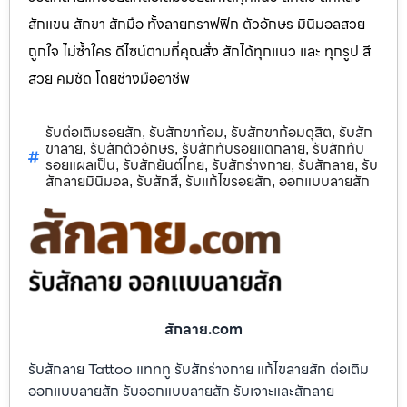
สักแขน สักขา สักมือ ทั้งลายกราฟฟิก ตัวอักษร มินิมอลสวย
ถูกใจ ไม่ซ้ำใคร ดีไซน์ตามที่คุณสั่ง สักได้ทุกแนว และ ทุกรูป สี
สวย คมชัด โดยช่างมืออาชีพ
รับต่อเติมรอยสัก
รับสักขาก้อม
รับสักขาก้อมดุสิต
รับสัก
,
,
,
ขาลาย
รับสักตัวอักษร
รับสักทับรอยแตกลาย
รับสักทับ
,
,
,
รอยแผลเป็น
รับสักยันต์ไทย
รับสักร่างกาย
รับสักลาย
รับ
,
,
,
,
สักลายมินิมอล
รับสักสี
รับแก้ไขรอยสัก
ออกแบบลายสัก
,
,
,
สักลาย.com
รับสักลาย Tattoo แทททู รับสักร่างกาย แก้ไขลายสัก ต่อเติม
ออกแบบลายสัก รับออกแบบลายสัก รับเจาะและสักลาย