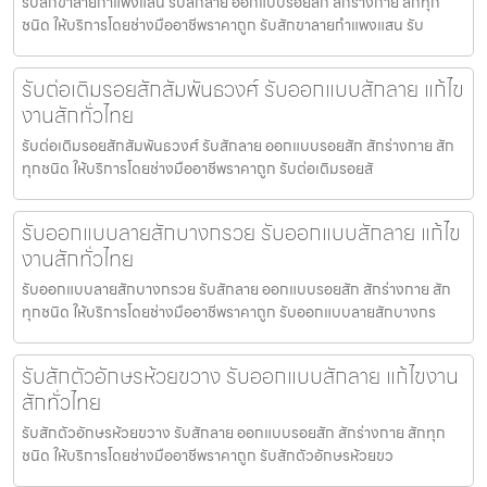
รับสักขาลายกำแพงแสน รับสักลาย ออกแบบรอยสัก สักร่างกาย สักทุก
ชนิด ให้บริการโดยช่างมืออาชีพราคาถูก รับสักขาลายกำแพงแสน รับ
รับต่อเติมรอยสักสัมพันธวงศ์ รับออกแบบสักลาย แก้ไข
งานสักทั่วไทย
รับต่อเติมรอยสักสัมพันธวงศ์ รับสักลาย ออกแบบรอยสัก สักร่างกาย สัก
ทุกชนิด ให้บริการโดยช่างมืออาชีพราคาถูก รับต่อเติมรอยสั
รับออกแบบลายสักบางกรวย รับออกแบบสักลาย แก้ไข
งานสักทั่วไทย
รับออกแบบลายสักบางกรวย รับสักลาย ออกแบบรอยสัก สักร่างกาย สัก
ทุกชนิด ให้บริการโดยช่างมืออาชีพราคาถูก รับออกแบบลายสักบางกร
รับสักตัวอักษรห้วยขวาง รับออกแบบสักลาย แก้ไขงาน
สักทั่วไทย
รับสักตัวอักษรห้วยขวาง รับสักลาย ออกแบบรอยสัก สักร่างกาย สักทุก
ชนิด ให้บริการโดยช่างมืออาชีพราคาถูก รับสักตัวอักษรห้วยขว