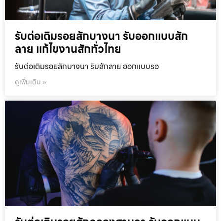
รับต่อเติมรอยสักบางนา รับออกแบบสัก
ลาย แก้ไขงานสักทั่วไทย
รับต่อเติมรอยสักบางนา รับสักลาย ออกแบบรอ
ดูเพิ่มเติม »