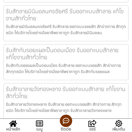
รับสักลายมินิมอลนครชัยศรี รับออกแบบสักลาย แก้ไข
งานสักทั่วไทย
รับสักลายมินิมอลนครชัยศรี รับสักลาย ออกแบบรอยสัก สักร่างกาย สักทุก
ชนิด ให้บริการโดยช่างมืออาชีพราคาถูก รับสักลายมินิมอลน
รับสักทับรอยแผลเป็นดอนเมือง รับออกแบบสักลาย
แก้ไขงานสักทั่วไทย
รับสักทับรอยแผลเป็นดอนเมือง รับสักลาย ออกแบบรอยสัก สักร่างกาย
สักทุกชนิด ให้บริการโดยช่างมืออาชีพราคาถูก รับสักทับรอยแผล
รับสักขาลายวังทองหลาง รับออกแบบสักลาย แก้ไขงาน
สักทั่วไทย
รับสักขาลายวังทองหลาง รับสักลาย ออกแบบรอยสัก สักร่างกาย สักทุก
ชนิด ให้บริการโดยช่างมืออาชีพราคาถูก รับสักขาลายวังทองหลาง
รับสักตัวอักษรบางรัก รับออกแบบสักลาย แก้ไขงานสัก
หน้าหลัก
เมนู
ติดต่อ
แชร์
เพิ่มเติม