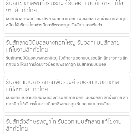
รับสักขาลายพันท้ายนรสิงห์ รับออกแบบสักลาย แก้ไข
งานสักทั่วไทย
รับสักขาลายพันท้ายนรสิงห์ รับสักลาย ออกแบบรอยสัก สักร่างกาย สักทุก
ชนิด ให้บริการโดยช่างมืออาชีพราคาถูก รับสักขาลายพันท้า
รับสักลายมินิมอลบางกอกใหญ่ รับออกแบบสักลาย
แก้ไขงานสักทั่วไทย
รับสักลายมินิมอลบางกอกใหญ่ รับสักลาย ออกแบบรอยสัก สักร่างกาย สัก
ทุกชนิด ให้บริการโดยช่างมืออาชีพราคาถูก รับสักลายมินิมอล
รับออกแบบลายสักสัมพันธวงศ์ รับออกแบบสักลาย
แก้ไขงานสักทั่วไทย
รับออกแบบลายสักสัมพันธวงศ์ รับสักลาย ออกแบบรอยสัก สักร่างกาย สัก
ทุกชนิด ให้บริการโดยช่างมืออาชีพราคาถูก รับออกแบบลายสักส
รับสักตัวอักษรพญาไท รับออกแบบสักลาย แก้ไขงาน
สักทั่วไทย