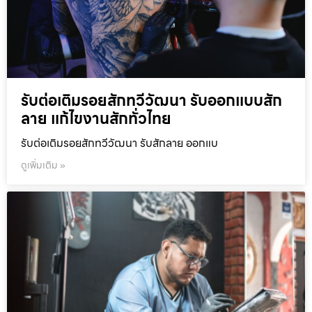
รับต่อเติมรอยสักทวีวัฒนา รับออกแบบสัก
ลาย แก้ไขงานสักทั่วไทย
รับต่อเติมรอยสักทวีวัฒนา รับสักลาย ออกแบ
ดูเพิ่มเติม »