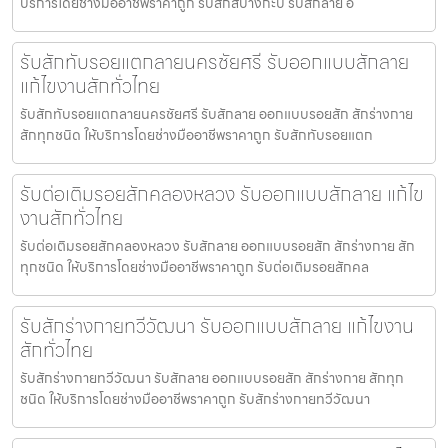
บริการโดยช่างมืออาชีพราคาถูก รับสักสีบางกะปิ รับสักลาย อ
รับสักทับรอยแตกลายนครชัยศรี รับออกแบบสักลาย
แก้ไขงานสักทั่วไทย
รับสักทับรอยแตกลายนครชัยศรี รับสักลาย ออกแบบรอยสัก สักร่างกาย
สักทุกชนิด ให้บริการโดยช่างมืออาชีพราคาถูก รับสักทับรอยแตก
รับต่อเติมรอยสักคลองหลวง รับออกแบบสักลาย แก้ไข
งานสักทั่วไทย
รับต่อเติมรอยสักคลองหลวง รับสักลาย ออกแบบรอยสัก สักร่างกาย สัก
ทุกชนิด ให้บริการโดยช่างมืออาชีพราคาถูก รับต่อเติมรอยสักคล
รับสักร่างกายทวีวัฒนา รับออกแบบสักลาย แก้ไขงาน
สักทั่วไทย
รับสักร่างกายทวีวัฒนา รับสักลาย ออกแบบรอยสัก สักร่างกาย สักทุก
ชนิด ให้บริการโดยช่างมืออาชีพราคาถูก รับสักร่างกายทวีวัฒนา