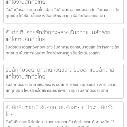
แก้ไขงานสักทั่วไทย
รับสักทับรอยแตกลายไทรน้อย รับสักลาย ออกแบบรอยสัก สักร่างกาย สัก
ทุกชนิด ให้บริการโดยช่างมืออาชีพราคาถูก รับสักทับรอยแตกลา
รับต่อเติมรอยสักวังทองหลาง รับออกแบบสักลาย
แก้ไขงานสักทั่วไทย
รับต่อเติมรอยสักวังทองหลาง รับสักลาย ออกแบบรอยสัก สักร่างกาย สัก
ทุกชนิด ให้บริการโดยช่างมืออาชีพราคาถูก รับต่อเติมรอยสัก
รับสักทับรอยแตกลายห้วยขวาง รับออกแบบสักลาย
แก้ไขงานสักทั่วไทย
รับสักทับรอยแตกลายห้วยขวาง รับสักลาย ออกแบบรอยสัก สักร่างกาย
สักทุกชนิด ให้บริการโดยช่างมืออาชีพราคาถูก รับสักทับรอยแตกล
รับสักสีบางกะปิ รับออกแบบสักลาย แก้ไขงานสักทั่ว
ไทย
รับสักสีบางกะปิ รับสักลาย ออกแบบรอยสัก สักร่างกาย สักทุกชนิด ให้