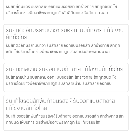
รับสักสีดินแดง รับสักลาย ออกแบบรอยสัก สักร่างกาย สักทุกชนิด ให้
บริการโดยช่างมืออาชีพราคาถูก รับสักสีดินแดง รับสักลาย ออก
รับสักตัวอักษรยานนาวา รับออกแบบสักลาย แก้ไขงาน
สักทั่วไทย
รับสักตัวอักษรยานนาวา รับสักลาย ออกแบบรอยสัก สักร่างกาย สักทุก
ชนิด ให้บริการโดยช่างมืออาชีพราคาถูก รับสักตัวอักษรยานนาวา
รับสักลายน่าน รับออกแบบสักลาย แก้ไขงานสักทั่วไทย
รับสักลายน่าน รับสักลาย ออกแบบรอยสัก สักร่างกาย สักทุกชนิด ให้
บริการโดยช่างมืออาชีพราคาถูก รับสักลายน่าน รับสักลาย ออกแบ
รับแก้ไขรอยสักพันท้ายนรสิงห์ รับออกแบบสักลาย
แก้ไขงานสักทั่วไทย
รับแก้ไขรอยสักพันท้ายนรสิงห์ รับสักลาย ออกแบบรอยสัก สักร่างกาย สัก
ทุกชนิด ให้บริการโดยช่างมืออาชีพราคาถูก รับแก้ไขรอยสัก