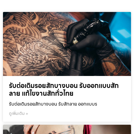
รับต่อเติมรอยสักบางบอน รับออกแบบสัก
ลาย แก้ไขงานสักทั่วไทย
รับต่อเติมรอยสักบางบอน รับสักลาย ออกแบบร
ดูเพิ่มเติม »