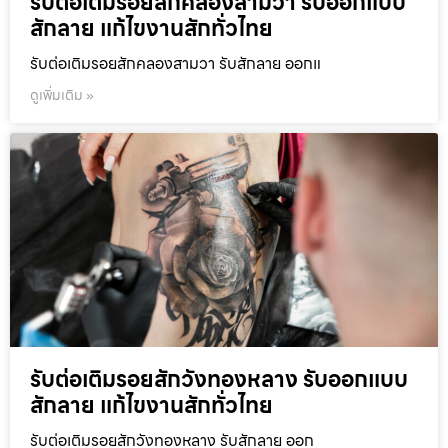
รับต่อเติมรอยสักคลองสามวา รับออกแบบ
สักลาย แก้ไขงานสักทั่วไทย
รับต่อเติมรอยสักคลองสามวา รับสักลาย ออกแ
ดูเพิ่มเติม »
รับต่อเติมรอยสักวังทองหลาง รับออกแบบ
สักลาย แก้ไขงานสักทั่วไทย
รับต่อเติมรอยสักวังทองหลาง รับสักลาย ออก