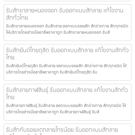
รับสักขาลายหนองจอก รับออกแบบสักลาย แก้ไขงาน
สักทั่วไทย
รับสักขาลายหนองจอก รับสักลาย ออกแบบรอยสัก สักร่างกาย สักทุกชนิด
ให้บริการโดยช่างมืออาชีพราคาถูก รับสักขาลายหนองจอก รับสั
รับสักยันต์ไทยดุสิต รับออกแบบสักลาย แก้ไขงานสักทั่ว
ไทย
รับสักยันต์ไทยดุสิต รับสักลาย ออกแบบรอยสัก สักร่างกาย สักทุกชนิด ให้
บริการโดยช่างมืออาชีพราคาถูก รับสักยันต์ไทยดุสิต รับ
รับสักลายกาฬสินธุ์ รับออกแบบสักลาย แก้ไขงานสักทั่ว
ไทย
รับสักลายกาฬสินธุ์ รับสักลาย ออกแบบรอยสัก สักร่างกาย สักทุกชนิด ให้
บริการโดยช่างมืออาชีพราคาถูก รับสักลายกาฬสินธุ์ รับสั
รับสักทับรอยแตกลายไทรน้อย รับออกแบบสักลาย