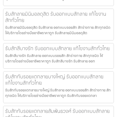
รับสักลายมินิมอลดุสิต รับออกแบบสักลาย แก้ไขงาน
สักทั่วไทย
รับสักลายมินิมอลดุสิต รับสักลาย ออกแบบรอยสัก สักร่างกาย สักทุกชนิด
ให้บริการโดยช่างมืออาชีพราคาถูก รับสักลายมินิมอลดุสิต
รับสักสีบางรัก รับออกแบบสักลาย แก้ไขงานสักทั่วไทย
รับสักสีบางรัก รับสักลาย ออกแบบรอยสัก สักร่างกาย สักทุกชนิด ให้
บริการโดยช่างมืออาชีพราคาถูก รับสักสีบางรัก รับสักลาย ออก
รับสักทับรอยแตกลายบางใหญ่ รับออกแบบสักลาย
แก้ไขงานสักทั่วไทย
รับสักทับรอยแตกลายบางใหญ่ รับสักลาย ออกแบบรอยสัก สักร่างกาย สัก
ทุกชนิด ให้บริการโดยช่างมืออาชีพราคาถูก รับสักทับรอยแตกลา
รับสักทับรอยแตกลายสัมพันธวงศ์ รับออกแบบสักลาย