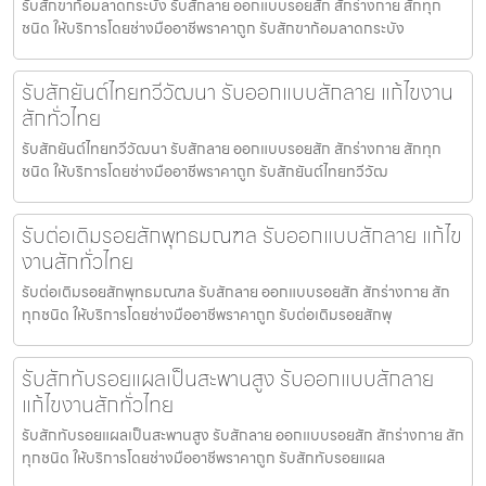
รับสักขาก้อมลาดกระบัง รับสักลาย ออกแบบรอยสัก สักร่างกาย สักทุก
ชนิด ให้บริการโดยช่างมืออาชีพราคาถูก รับสักขาก้อมลาดกระบัง
รับสักยันต์ไทยทวีวัฒนา รับออกแบบสักลาย แก้ไขงาน
สักทั่วไทย
รับสักยันต์ไทยทวีวัฒนา รับสักลาย ออกแบบรอยสัก สักร่างกาย สักทุก
ชนิด ให้บริการโดยช่างมืออาชีพราคาถูก รับสักยันต์ไทยทวีวัฒ
รับต่อเติมรอยสักพุทธมณฑล รับออกแบบสักลาย แก้ไข
งานสักทั่วไทย
รับต่อเติมรอยสักพุทธมณฑล รับสักลาย ออกแบบรอยสัก สักร่างกาย สัก
ทุกชนิด ให้บริการโดยช่างมืออาชีพราคาถูก รับต่อเติมรอยสักพุ
รับสักทับรอยแผลเป็นสะพานสูง รับออกแบบสักลาย
แก้ไขงานสักทั่วไทย
รับสักทับรอยแผลเป็นสะพานสูง รับสักลาย ออกแบบรอยสัก สักร่างกาย สัก
ทุกชนิด ให้บริการโดยช่างมืออาชีพราคาถูก รับสักทับรอยแผล