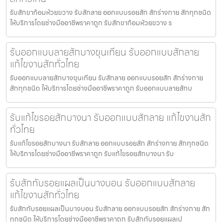
รับสักขาก้อมห้วยขวาง รับสักลาย ออกแบบรอยสัก สักร่างกาย สักทุกชนิด
ให้บริการโดยช่างมืออาชีพราคาถูก รับสักขาก้อมห้วยขวาง ร
รับออกแบบลายสักบางขุนเทียน รับออกแบบสักลาย
แก้ไขงานสักทั่วไทย
รับออกแบบลายสักบางขุนเทียน รับสักลาย ออกแบบรอยสัก สักร่างกาย
สักทุกชนิด ให้บริการโดยช่างมืออาชีพราคาถูก รับออกแบบลายสักบ
รับแก้ไขรอยสักบางนา รับออกแบบสักลาย แก้ไขงานสัก
ทั่วไทย
รับแก้ไขรอยสักบางนา รับสักลาย ออกแบบรอยสัก สักร่างกาย สักทุกชนิด
ให้บริการโดยช่างมืออาชีพราคาถูก รับแก้ไขรอยสักบางนา รับ
รับสักทับรอยแผลเป็นบางบอน รับออกแบบสักลาย
แก้ไขงานสักทั่วไทย
รับสักทับรอยแผลเป็นบางบอน รับสักลาย ออกแบบรอยสัก สักร่างกาย สัก
ทุกชนิด ให้บริการโดยช่างมืออาชีพราคาถูก รับสักทับรอยแผลเป