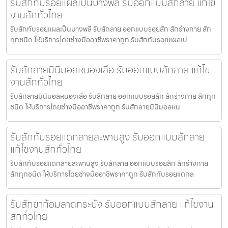
รับสักทับรอยแผลเป็นบางพลี รับออกแบบสักลาย แก้ไข
งานสักทั่วไทย
รับสักทับรอยแผลเป็นบางพลี รับสักลาย ออกแบบรอยสัก สักร่างกาย สัก
ทุกชนิด ให้บริการโดยช่างมืออาชีพราคาถูก รับสักทับรอยแผลเป
รับสักลายมินิมอลหนองเสือ รับออกแบบสักลาย แก้ไข
งานสักทั่วไทย
รับสักลายมินิมอลหนองเสือ รับสักลาย ออกแบบรอยสัก สักร่างกาย สักทุก
ชนิด ให้บริการโดยช่างมืออาชีพราคาถูก รับสักลายมินิมอลหน
รับสักทับรอยแตกลายสะพานสูง รับออกแบบสักลาย
แก้ไขงานสักทั่วไทย
รับสักทับรอยแตกลายสะพานสูง รับสักลาย ออกแบบรอยสัก สักร่างกาย
สักทุกชนิด ให้บริการโดยช่างมืออาชีพราคาถูก รับสักทับรอยแตกล
รับสักขาก้อมลาดกระบัง รับออกแบบสักลาย แก้ไขงาน
สักทั่วไทย