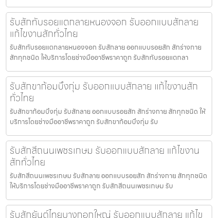
รับสักทับรอยแตกลายหนองจอก รับออกแบบสักลาย
แก้ไขงานสักทั่วไทย
รับสักทับรอยแตกลายหนองจอก รับสักลาย ออกแบบรอยสัก สักร่างกาย
สักทุกชนิด ให้บริการโดยช่างมืออาชีพราคาถูก รับสักทับรอยแตกลา
รับสักขาก้อมบึงกุ่ม รับออกแบบสักลาย แก้ไขงานสัก
ทั่วไทย
รับสักขาก้อมบึงกุ่ม รับสักลาย ออกแบบรอยสัก สักร่างกาย สักทุกชนิด ให้
บริการโดยช่างมืออาชีพราคาถูก รับสักขาก้อมบึงกุ่ม รับ
รับสักสีถนนเพชรเกษม รับออกแบบสักลาย แก้ไขงาน
สักทั่วไทย
รับสักสีถนนเพชรเกษม รับสักลาย ออกแบบรอยสัก สักร่างกาย สักทุกชนิด
ให้บริการโดยช่างมืออาชีพราคาถูก รับสักสีถนนเพชรเกษม รับ
รับสักยันต์ไทยบางกอกใหญ่ รับออกแบบสักลาย แก้ไข