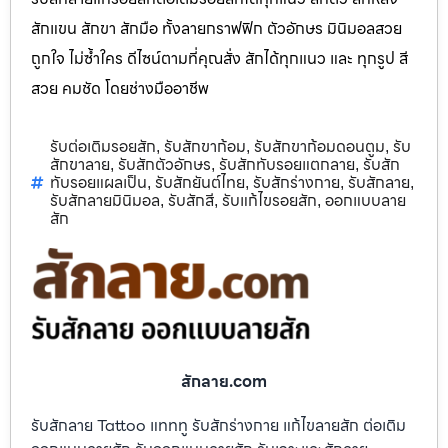
สักแขน สักขา สักมือ ทั้งลายกราฟฟิก ตัวอักษร มินิมอลสวย
ถูกใจ ไม่ซ้ำใคร ดีไซน์ตามที่คุณสั่ง สักได้ทุกแนว และ ทุกรูป สี
สวย คมชัด โดยช่างมืออาชีพ
รับต่อเติมรอยสัก
รับสักขาก้อม
รับสักขาก้อมดอนตูม
รับ
,
,
,
สักขาลาย
รับสักตัวอักษร
รับสักทับรอยแตกลาย
รับสัก
,
,
,
ทับรอยแผลเป็น
รับสักยันต์ไทย
รับสักร่างกาย
รับสักลาย
,
,
,
,
รับสักลายมินิมอล
รับสักสี
รับแก้ไขรอยสัก
ออกแบบลาย
,
,
,
สัก
สักลาย.com
รับสักลาย Tattoo แทททู รับสักร่างกาย แก้ไขลายสัก ต่อเติม