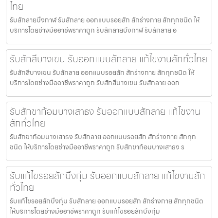
ไทย
รับสักลายบึงกาฬ รับสักลาย ออกแบบรอยสัก สักร่างกาย สักทุกชนิด ให้
บริการโดยช่างมืออาชีพราคาถูก รับสักลายบึงกาฬ รับสักลาย อ
รับสักสีบางเขน รับออกแบบสักลาย แก้ไขงานสักทั่วไทย
รับสักสีบางเขน รับสักลาย ออกแบบรอยสัก สักร่างกาย สักทุกชนิด ให้
บริการโดยช่างมืออาชีพราคาถูก รับสักสีบางเขน รับสักลาย ออก
รับสักขาก้อมบางเสาธง รับออกแบบสักลาย แก้ไขงาน
สักทั่วไทย
รับสักขาก้อมบางเสาธง รับสักลาย ออกแบบรอยสัก สักร่างกาย สักทุก
ชนิด ให้บริการโดยช่างมืออาชีพราคาถูก รับสักขาก้อมบางเสาธง ร
รับแก้ไขรอยสักบึงกุ่ม รับออกแบบสักลาย แก้ไขงานสัก
ทั่วไทย
รับแก้ไขรอยสักบึงกุ่ม รับสักลาย ออกแบบรอยสัก สักร่างกาย สักทุกชนิด
ให้บริการโดยช่างมืออาชีพราคาถูก รับแก้ไขรอยสักบึงกุ่ม