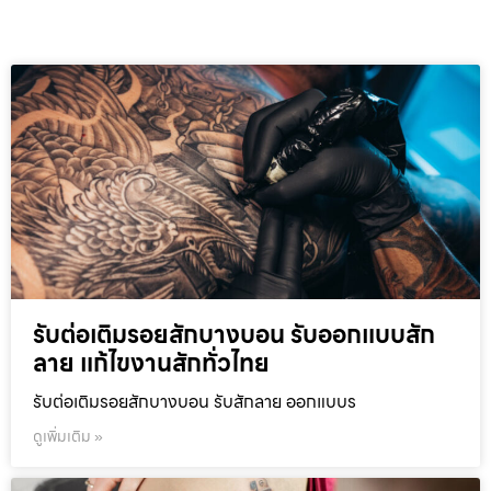
รับต่อเติมรอยสักบางบอน รับออกแบบสัก
ลาย แก้ไขงานสักทั่วไทย
รับต่อเติมรอยสักบางบอน รับสักลาย ออกแบบร
ดูเพิ่มเติม »