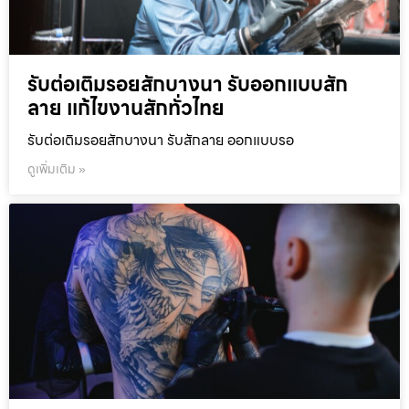
รับต่อเติมรอยสักบางนา รับออกแบบสัก
ลาย แก้ไขงานสักทั่วไทย
รับต่อเติมรอยสักบางนา รับสักลาย ออกแบบรอ
ดูเพิ่มเติม »