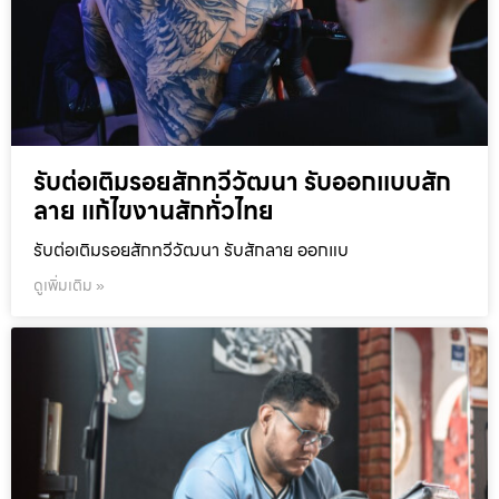
รับต่อเติมรอยสักทวีวัฒนา รับออกแบบสัก
ลาย แก้ไขงานสักทั่วไทย
รับต่อเติมรอยสักทวีวัฒนา รับสักลาย ออกแบ
ดูเพิ่มเติม »