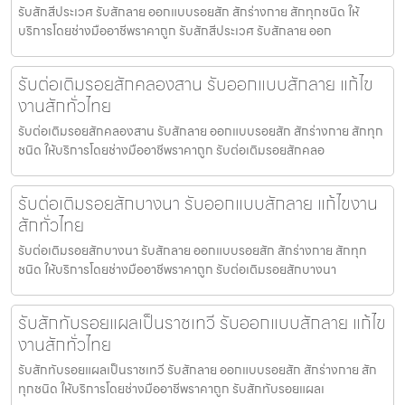
รับสักสีประเวศ รับสักลาย ออกแบบรอยสัก สักร่างกาย สักทุกชนิด ให้
บริการโดยช่างมืออาชีพราคาถูก รับสักสีประเวศ รับสักลาย ออก
รับต่อเติมรอยสักคลองสาน รับออกแบบสักลาย แก้ไข
งานสักทั่วไทย
รับต่อเติมรอยสักคลองสาน รับสักลาย ออกแบบรอยสัก สักร่างกาย สักทุก
ชนิด ให้บริการโดยช่างมืออาชีพราคาถูก รับต่อเติมรอยสักคลอ
รับต่อเติมรอยสักบางนา รับออกแบบสักลาย แก้ไขงาน
สักทั่วไทย
รับต่อเติมรอยสักบางนา รับสักลาย ออกแบบรอยสัก สักร่างกาย สักทุก
ชนิด ให้บริการโดยช่างมืออาชีพราคาถูก รับต่อเติมรอยสักบางนา
รับสักทับรอยแผลเป็นราชเทวี รับออกแบบสักลาย แก้ไข
งานสักทั่วไทย
รับสักทับรอยแผลเป็นราชเทวี รับสักลาย ออกแบบรอยสัก สักร่างกาย สัก
ทุกชนิด ให้บริการโดยช่างมืออาชีพราคาถูก รับสักทับรอยแผลเ