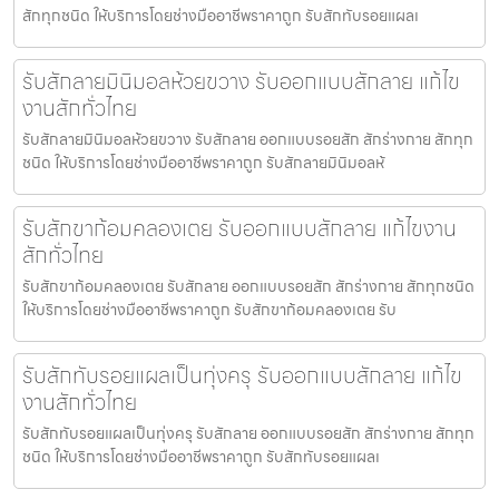
สักทุกชนิด ให้บริการโดยช่างมืออาชีพราคาถูก รับสักทับรอยแผลเ
รับสักลายมินิมอลห้วยขวาง รับออกแบบสักลาย แก้ไข
งานสักทั่วไทย
รับสักลายมินิมอลห้วยขวาง รับสักลาย ออกแบบรอยสัก สักร่างกาย สักทุก
ชนิด ให้บริการโดยช่างมืออาชีพราคาถูก รับสักลายมินิมอลห้
รับสักขาก้อมคลองเตย รับออกแบบสักลาย แก้ไขงาน
สักทั่วไทย
รับสักขาก้อมคลองเตย รับสักลาย ออกแบบรอยสัก สักร่างกาย สักทุกชนิด
ให้บริการโดยช่างมืออาชีพราคาถูก รับสักขาก้อมคลองเตย รับ
รับสักทับรอยแผลเป็นทุ่งครุ รับออกแบบสักลาย แก้ไข
งานสักทั่วไทย
รับสักทับรอยแผลเป็นทุ่งครุ รับสักลาย ออกแบบรอยสัก สักร่างกาย สักทุก
ชนิด ให้บริการโดยช่างมืออาชีพราคาถูก รับสักทับรอยแผลเ