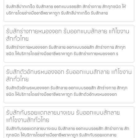
รับสักสีปากเกร็ด รับสักลาย ออกแบบรอยสัก สักร่างกาย สักทุกชนิด ให้
บริการโดยช่างมืออาชีพราคาถูก รับสักสีปากเกร็ด รับสักลาย
รับสักร่างกายหนองจอก รับออกแบบสักลาย แก้ไขงาน
สักทั่วไทย
รับสักร่างกายหนองจอก รับสักลาย ออกแบบรอยสัก สักร่างกาย สักทุก
ชนิด ให้บริการโดยช่างมืออาชีพราคาถูก รับสักร่างกายหนองจอก ร
รับสักตัวอักษรหนองจอก รับออกแบบสักลาย แก้ไขงาน
สักทั่วไทย
รับสักตัวอักษรหนองจอก รับสักลาย ออกแบบรอยสัก สักร่างกาย สักทุก
ชนิด ให้บริการโดยช่างมืออาชีพราคาถูก รับสักตัวอักษรหนองจอก
รับสักทับรอยแตกลายบางเขน รับออกแบบสักลาย
แก้ไขงานสักทั่วไทย
รับสักทับรอยแตกลายบางเขน รับสักลาย ออกแบบรอยสัก สักร่างกาย สัก
ทุกชนิด ให้บริการโดยช่างมืออาชีพราคาถูก รับสักทับรอยแตกลาย