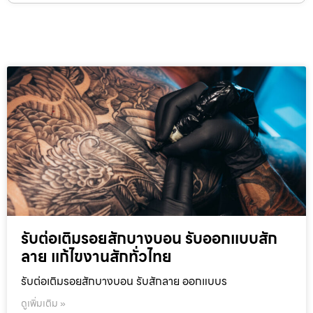
รับต่อเติมรอยสักบางบอน รับออกแบบสัก
ลาย แก้ไขงานสักทั่วไทย
รับต่อเติมรอยสักบางบอน รับสักลาย ออกแบบร
ดูเพิ่มเติม »