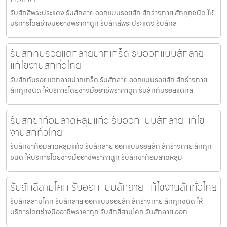
รับสักสีพระประแดง รับสักลาย ออกแบบรอยสัก สักร่างกาย สักทุกชนิด ให้
บริการโดยช่างมืออาชีพราคาถูก รับสักสีพระประแดง รับสักล
รับสักทับรอยแตกลายปากเกร็ด รับออกแบบสักลาย
แก้ไขงานสักทั่วไทย
รับสักทับรอยแตกลายปากเกร็ด รับสักลาย ออกแบบรอยสัก สักร่างกาย
สักทุกชนิด ให้บริการโดยช่างมืออาชีพราคาถูก รับสักทับรอยแตกล
รับสักขาก้อมลาดหลุมแก้ว รับออกแบบสักลาย แก้ไข
งานสักทั่วไทย
รับสักขาก้อมลาดหลุมแก้ว รับสักลาย ออกแบบรอยสัก สักร่างกาย สักทุก
ชนิด ให้บริการโดยช่างมืออาชีพราคาถูก รับสักขาก้อมลาดหลุม
รับสักสีสามโคก รับออกแบบสักลาย แก้ไขงานสักทั่วไทย
รับสักสีสามโคก รับสักลาย ออกแบบรอยสัก สักร่างกาย สักทุกชนิด ให้
บริการโดยช่างมืออาชีพราคาถูก รับสักสีสามโคก รับสักลาย ออก