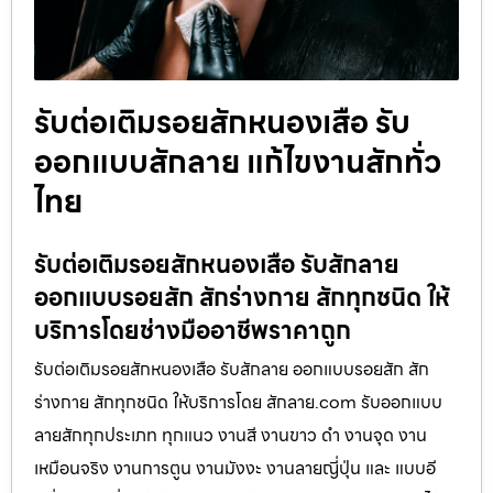
รับต่อเติมรอยสักหนองเสือ รับ
ออกแบบสักลาย แก้ไขงานสักทั่ว
ไทย
รับต่อเติมรอยสักหนองเสือ รับสักลาย
ออกแบบรอยสัก สักร่างกาย สักทุกชนิด ให้
บริการโดยช่างมืออาชีพราคาถูก
รับต่อเติมรอยสักหนองเสือ รับสักลาย ออกแบบรอยสัก สัก
ร่างกาย สักทุกชนิด ให้บริการโดย สักลาย.com รับออกแบบ
ลายสักทุกประเภท ทุกแนว งานสี งานขาว ดำ งานจุด งาน
เหมือนจริง งานการตูน งานมังงะ งานลายญี่ปุ่น และ แบบอี