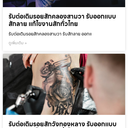
รับต่อเติมรอยสักคลองสามวา รับออกแบบ
สักลาย แก้ไขงานสักทั่วไทย
รับต่อเติมรอยสักคลองสามวา รับสักลาย ออกแ
ดูเพิ่มเติม »
รับต่อเติมรอยสักวังทองหลาง รับออกแบบ