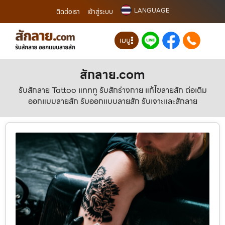
LANGUAGE
ติดต่อเรา
เข้าสู่ระบบ
เมนู
สักลาย.com
รับสักลาย Tattoo แทททู รับสักร่างกาย แก้ไขลายสัก ต่อเติม
ออกแบบลายสัก รับออกแบบลายสัก รับเจาะและสักลาย