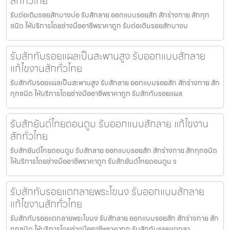
สักทั่วไทย
รับต่อเติมรอยสักบางบ่อ รับสักลาย ออกแบบรอยสัก สักร่างกาย สักทุก
ชนิด ให้บริการโดยช่างมืออาชีพราคาถูก รับต่อเติมรอยสักบางบ
รับสักทับรอยแผลเป็นสะพานสูง รับออกแบบสักลาย
แก้ไขงานสักทั่วไทย
รับสักทับรอยแผลเป็นสะพานสูง รับสักลาย ออกแบบรอยสัก สักร่างกาย สัก
ทุกชนิด ให้บริการโดยช่างมืออาชีพราคาถูก รับสักทับรอยแผล
รับสักยันต์ไทยดอนตูม รับออกแบบสักลาย แก้ไขงาน
สักทั่วไทย
รับสักยันต์ไทยดอนตูม รับสักลาย ออกแบบรอยสัก สักร่างกาย สักทุกชนิด
ให้บริการโดยช่างมืออาชีพราคาถูก รับสักยันต์ไทยดอนตูม ร
รับสักทับรอยแตกลายพระโขนง รับออกแบบสักลาย
แก้ไขงานสักทั่วไทย
รับสักทับรอยแตกลายพระโขนง รับสักลาย ออกแบบรอยสัก สักร่างกาย สัก
ทุกชนิด ให้บริการโดยช่างมืออาชีพราคาถูก รับสักทับรอยแตกลา