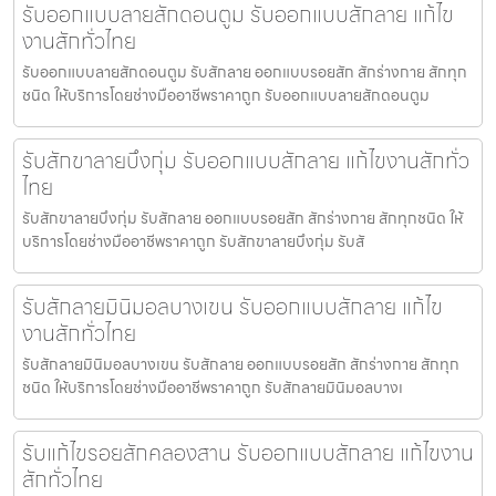
รับออกแบบลายสักดอนตูม รับออกแบบสักลาย แก้ไข
งานสักทั่วไทย
รับออกแบบลายสักดอนตูม รับสักลาย ออกแบบรอยสัก สักร่างกาย สักทุก
ชนิด ให้บริการโดยช่างมืออาชีพราคาถูก รับออกแบบลายสักดอนตูม
รับสักขาลายบึงกุ่ม รับออกแบบสักลาย แก้ไขงานสักทั่ว
ไทย
รับสักขาลายบึงกุ่ม รับสักลาย ออกแบบรอยสัก สักร่างกาย สักทุกชนิด ให้
บริการโดยช่างมืออาชีพราคาถูก รับสักขาลายบึงกุ่ม รับสั
รับสักลายมินิมอลบางเขน รับออกแบบสักลาย แก้ไข
งานสักทั่วไทย
รับสักลายมินิมอลบางเขน รับสักลาย ออกแบบรอยสัก สักร่างกาย สักทุก
ชนิด ให้บริการโดยช่างมืออาชีพราคาถูก รับสักลายมินิมอลบางเ
รับแก้ไขรอยสักคลองสาน รับออกแบบสักลาย แก้ไขงาน
สักทั่วไทย