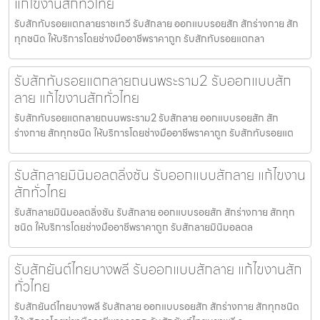
แก้ไขงานสักทั่วไทย
รับสักทับรอยแตกลายราชเทวี รับสักลาย ออกแบบรอยสัก สักร่างกาย สัก
ทุกชนิด ให้บริการโดยช่างมืออาชีพราคาถูก รับสักทับรอยแตกลา
รับสักทับรอยแตกลายถนนพระราม2 รับออกแบบสัก
ลาย แก้ไขงานสักทั่วไทย
รับสักทับรอยแตกลายถนนพระราม2 รับสักลาย ออกแบบรอยสัก สัก
ร่างกาย สักทุกชนิด ให้บริการโดยช่างมืออาชีพราคาถูก รับสักทับรอยแต
รับสักลายมินิมอลตลิ่งชัน รับออกแบบสักลาย แก้ไขงาน
สักทั่วไทย
รับสักลายมินิมอลตลิ่งชัน รับสักลาย ออกแบบรอยสัก สักร่างกาย สักทุก
ชนิด ให้บริการโดยช่างมืออาชีพราคาถูก รับสักลายมินิมอลตล
รับสักยันต์ไทยบางพลี รับออกแบบสักลาย แก้ไขงานสัก
ทั่วไทย
รับสักยันต์ไทยบางพลี รับสักลาย ออกแบบรอยสัก สักร่างกาย สักทุกชนิด