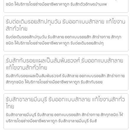
ชนิด ให้บริการโดยช่างมืออาชีพราคาถูก รับสักตัวอักษรบ้านแพ
รับต่อเติมรอยสักปทุมวัน รับออกแบบสักลาย แก้ไขงาน
สักทั่วไทย
รับต่อเติมรอยสักปทุมวัน รับสักลาย ออกแบบรอยสัก สักร่างกาย สักทุก
ชนิด ให้บริการโดยช่างมืออาชีพราคาถูก รับต่อเติมรอยสักปทุ
รับสักทับรอยแผลเป็นสัมพันธวงศ์ รับออกแบบสักลาย
แก้ไขงานสักทั่วไทย
รับสักทับรอยแผลเป็นสัมพันธวงศ์ รับสักลาย ออกแบบรอยสัก สักร่างกาย
สักทุกชนิด ให้บริการโดยช่างมืออาชีพราคาถูก รับสักทับรอย
รับสักขาลายมีนบุรี รับออกแบบสักลาย แก้ไขงานสักทั่ว
ไทย
รับสักขาลายมีนบุรี รับสักลาย ออกแบบรอยสัก สักร่างกาย สักทุกชนิด ให้
บริการโดยช่างมืออาชีพราคาถูก รับสักขาลายมีนบุรี รับสั