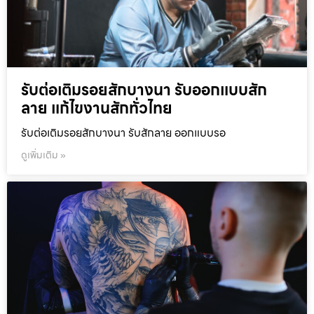
รับต่อเติมรอยสักบางนา รับออกแบบสัก
ลาย แก้ไขงานสักทั่วไทย
รับต่อเติมรอยสักบางนา รับสักลาย ออกแบบรอ
ดูเพิ่มเติม »