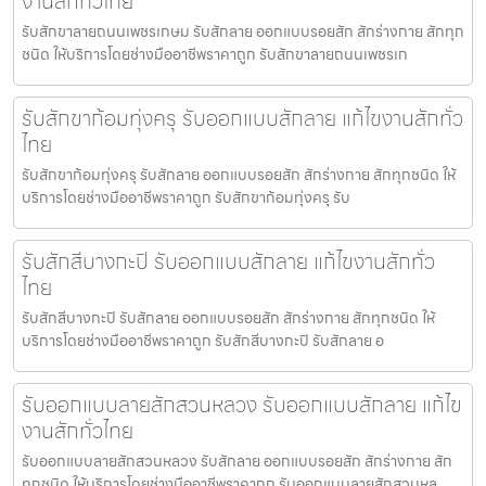
งานสักทั่วไทย
รับสักขาลายถนนเพชรเกษม รับสักลาย ออกแบบรอยสัก สักร่างกาย สักทุก
ชนิด ให้บริการโดยช่างมืออาชีพราคาถูก รับสักขาลายถนนเพชรเก
รับสักขาก้อมทุ่งครุ รับออกแบบสักลาย แก้ไขงานสักทั่ว
ไทย
รับสักขาก้อมทุ่งครุ รับสักลาย ออกแบบรอยสัก สักร่างกาย สักทุกชนิด ให้
บริการโดยช่างมืออาชีพราคาถูก รับสักขาก้อมทุ่งครุ รับ
รับสักสีบางกะปิ รับออกแบบสักลาย แก้ไขงานสักทั่ว
ไทย
รับสักสีบางกะปิ รับสักลาย ออกแบบรอยสัก สักร่างกาย สักทุกชนิด ให้
บริการโดยช่างมืออาชีพราคาถูก รับสักสีบางกะปิ รับสักลาย อ
รับออกแบบลายสักสวนหลวง รับออกแบบสักลาย แก้ไข
งานสักทั่วไทย
รับออกแบบลายสักสวนหลวง รับสักลาย ออกแบบรอยสัก สักร่างกาย สัก
ทุกชนิด ให้บริการโดยช่างมืออาชีพราคาถูก รับออกแบบลายสักสวนหล