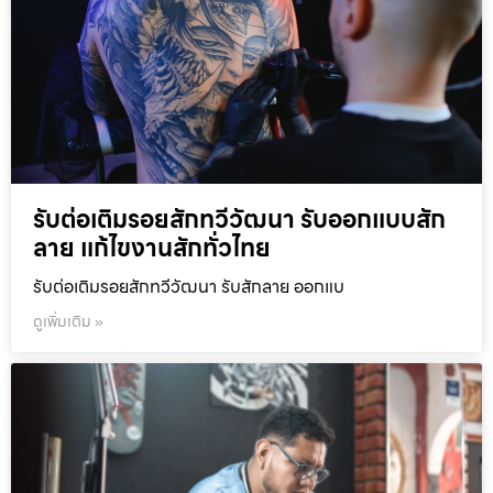
รับต่อเติมรอยสักทวีวัฒนา รับออกแบบสัก
ลาย แก้ไขงานสักทั่วไทย
รับต่อเติมรอยสักทวีวัฒนา รับสักลาย ออกแบ
ดูเพิ่มเติม »