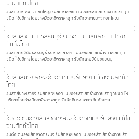
งานสักทั่วไทย
รับสักขาลายบางกอกใหญ่ รับสักลาย ออกแบบรอยสัก สักร่างกาย สักทุก
ชนิด ให้บริการโดยช่างมืออาชีพราคาถูก รับสักขาลายบางกอกใหญ่
รับสักลายมินิมอลธนบุรี รับออกแบบสักลาย แก้ไขงาน
สักทั่วไทย
รับสักลายมินิมอลธนบุรี รับสักลาย ออกแบบรอยสัก สักร่างกาย สักทุก
ชนิด ให้บริการโดยช่างมืออาชีพราคาถูก รับสักลายมินิมอลธนบุ
รับสักสีบางเสาธง รับออกแบบสักลาย แก้ไขงานสักทั่ว
ไทย
รับสักสีบางเสาธง รับสักลาย ออกแบบรอยสัก สักร่างกาย สักทุกชนิด ให้
บริการโดยช่างมืออาชีพราคาถูก รับสักสีบางเสาธง รับสักลาย
รับต่อเติมรอยสักลาดกระบัง รับออกแบบสักลาย แก้ไข
งานสักทั่วไทย
รับต่อเติมรอยสักลาดกระบัง รับสักลาย ออกแบบรอยสัก สักร่างกาย สัก