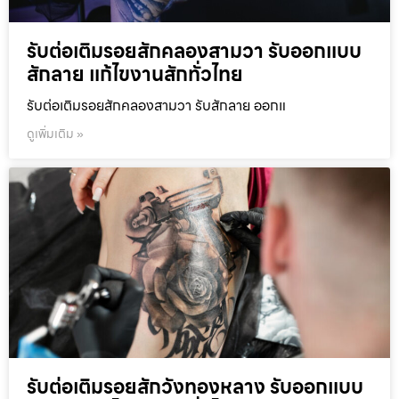
รับต่อเติมรอยสักคลองสามวา รับออกแบบ
สักลาย แก้ไขงานสักทั่วไทย
รับต่อเติมรอยสักคลองสามวา รับสักลาย ออกแ
ดูเพิ่มเติม »
รับต่อเติมรอยสักวังทองหลาง รับออกแบบ