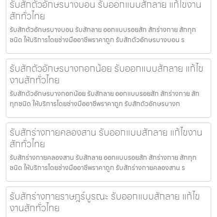
รับสักตัวอักษรบางบอน รับออกแบบสักลาย แก้ไขงาน
สักทั่วไทย
รับสักตัวอักษรบางบอน รับสักลาย ออกแบบรอยสัก สักร่างกาย สักทุก
ชนิด ให้บริการโดยช่างมืออาชีพราคาถูก รับสักตัวอักษรบางบอน ร
รับสักตัวอักษรบางกอกน้อย รับออกแบบสักลาย แก้ไข
งานสักทั่วไทย
รับสักตัวอักษรบางกอกน้อย รับสักลาย ออกแบบรอยสัก สักร่างกาย สัก
ทุกชนิด ให้บริการโดยช่างมืออาชีพราคาถูก รับสักตัวอักษรบางก
รับสักร่างกายคลองสาน รับออกแบบสักลาย แก้ไขงาน
สักทั่วไทย
รับสักร่างกายคลองสาน รับสักลาย ออกแบบรอยสัก สักร่างกาย สักทุก
ชนิด ให้บริการโดยช่างมืออาชีพราคาถูก รับสักร่างกายคลองสาน ร
รับสักร่างกายราษฎร์บูรณะ รับออกแบบสักลาย แก้ไข
งานสักทั่วไทย