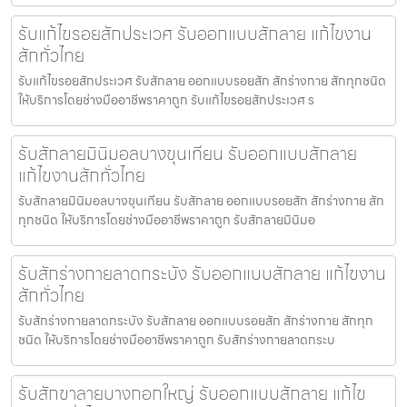
รับแก้ไขรอยสักประเวศ รับออกแบบสักลาย แก้ไขงาน
สักทั่วไทย
รับแก้ไขรอยสักประเวศ รับสักลาย ออกแบบรอยสัก สักร่างกาย สักทุกชนิด
ให้บริการโดยช่างมืออาชีพราคาถูก รับแก้ไขรอยสักประเวศ ร
รับสักลายมินิมอลบางขุนเทียน รับออกแบบสักลาย
แก้ไขงานสักทั่วไทย
รับสักลายมินิมอลบางขุนเทียน รับสักลาย ออกแบบรอยสัก สักร่างกาย สัก
ทุกชนิด ให้บริการโดยช่างมืออาชีพราคาถูก รับสักลายมินิมอ
รับสักร่างกายลาดกระบัง รับออกแบบสักลาย แก้ไขงาน
สักทั่วไทย
รับสักร่างกายลาดกระบัง รับสักลาย ออกแบบรอยสัก สักร่างกาย สักทุก
ชนิด ให้บริการโดยช่างมืออาชีพราคาถูก รับสักร่างกายลาดกระบ
รับสักขาลายบางกอกใหญ่ รับออกแบบสักลาย แก้ไข