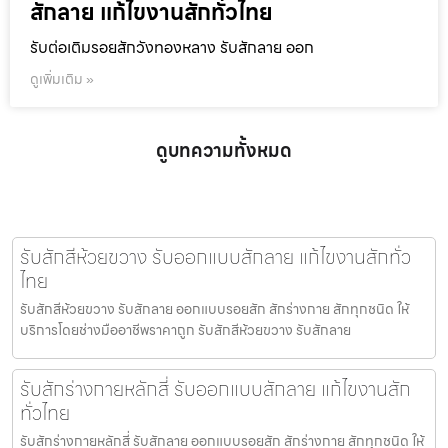
สักลาย แก้ไขงานสักทั่วไทย
รับต่อเติมรอยสักวังทองหลาง รับสักลาย ออก
ดูเพิ่มเติม »
ดูบทความทั้งหมด
รับสักสีห้วยขวาง รับออกแบบสักลาย แก้ไขงานสักทั่ว
ไทย
รับสักสีห้วยขวาง รับสักลาย ออกแบบรอยสัก สักร่างกาย สักทุกชนิด ให้
บริการโดยช่างมืออาชีพราคาถูก รับสักสีห้วยขวาง รับสักลาย
รับสักร่างกายหลักสี่ รับออกแบบสักลาย แก้ไขงานสัก
ทั่วไทย
รับสักร่างกายหลักสี่ รับสักลาย ออกแบบรอยสัก สักร่างกาย สักทุกชนิด ให้