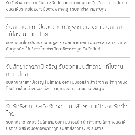
รับสักร่างกายราษฎร์บูรณะ รับสักลาย ออกแบบรอยสัก สักร่างกาย สักทุก
ชนิด ให้บริการโดยช่างมืออาชีพราคาถูก รับสักร่างกายราษฎร
รับสักยันต์ไทยป้อมปราบศัตรูพ่าย รับออกแบบสักลาย
แก้ไขงานสักทั่วไทย
รับสักยันต์ไทยป้อมปราบศัตรูพ่าย รับสักลาย ออกแบบรอยสัก สักร่างกาย
สักทุกชนิด ให้บริการโดยช่างมืออาชีพราคาถูก รับสักยันต์
รับสักขาลายภาษีเจริญ รับออกแบบสักลาย แก้ไขงาน
สักทั่วไทย
รับสักขาลายภาษีเจริญ รับสักลาย ออกแบบรอยสัก สักร่างกาย สักทุกชนิด
ให้บริการโดยช่างมืออาชีพราคาถูก รับสักขาลายภาษีเจริญ ร
รับสักสีลาดกระบัง รับออกแบบสักลาย แก้ไขงานสักทั่ว
ไทย
รับสักสีลาดกระบัง รับสักลาย ออกแบบรอยสัก สักร่างกาย สักทุกชนิด ให้
บริการโดยช่างมืออาชีพราคาถูก รับสักสีลาดกระบัง รับสักล