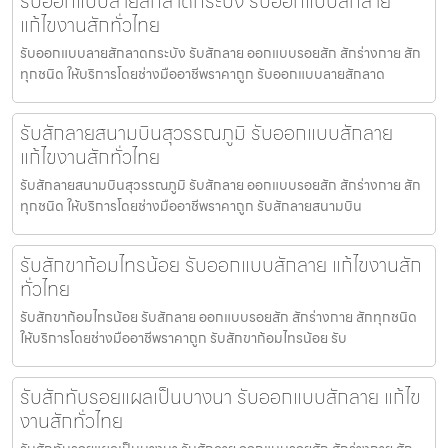
รับออกแบบลายสักลาดกระบัง รับออกแบบสักลาย
แก้ไขงานสักทั่วไทย
รับออกแบบลายสักลาดกระบัง รับสักลาย ออกแบบรอยสัก สักร่างกาย สัก
ทุกชนิด ให้บริการโดยช่างมืออาชีพราคาถูก รับออกแบบลายสักลาด
รับสักลายสนามบินสุวรรณภูมิ รับออกแบบสักลาย
แก้ไขงานสักทั่วไทย
รับสักลายสนามบินสุวรรณภูมิ รับสักลาย ออกแบบรอยสัก สักร่างกาย สัก
ทุกชนิด ให้บริการโดยช่างมืออาชีพราคาถูก รับสักลายสนามบิน
รับสักขาก้อมไทรน้อย รับออกแบบสักลาย แก้ไขงานสัก
ทั่วไทย
รับสักขาก้อมไทรน้อย รับสักลาย ออกแบบรอยสัก สักร่างกาย สักทุกชนิด
ให้บริการโดยช่างมืออาชีพราคาถูก รับสักขาก้อมไทรน้อย รับ
รับสักทับรอยแผลเป็นบางนา รับออกแบบสักลาย แก้ไข
งานสักทั่วไทย