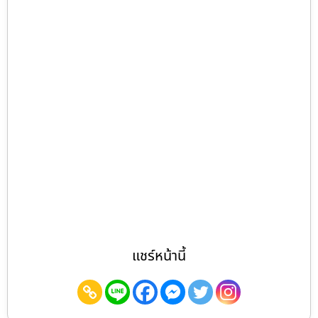
แชร์หน้านี้