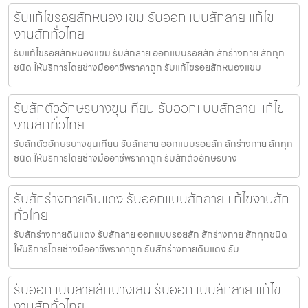
รับแก้ไขรอยสักหนองแขม รับออกแบบสักลาย แก้ไข
งานสักทั่วไทย
รับแก้ไขรอยสักหนองแขม รับสักลาย ออกแบบรอยสัก สักร่างกาย สักทุก
ชนิด ให้บริการโดยช่างมืออาชีพราคาถูก รับแก้ไขรอยสักหนองแขม
รับสักตัวอักษรบางขุนเทียน รับออกแบบสักลาย แก้ไข
งานสักทั่วไทย
รับสักตัวอักษรบางขุนเทียน รับสักลาย ออกแบบรอยสัก สักร่างกาย สักทุก
ชนิด ให้บริการโดยช่างมืออาชีพราคาถูก รับสักตัวอักษรบาง
รับสักร่างกายดินแดง รับออกแบบสักลาย แก้ไขงานสัก
ทั่วไทย
รับสักร่างกายดินแดง รับสักลาย ออกแบบรอยสัก สักร่างกาย สักทุกชนิด
ให้บริการโดยช่างมืออาชีพราคาถูก รับสักร่างกายดินแดง รับ
รับออกแบบลายสักบางเลน รับออกแบบสักลาย แก้ไข
งานสักทั่วไทย