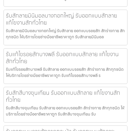
รับสักลายมินิมอลบางกอกใหญ่ รับออกแบบสักลาย
แก้ไขงานสักทั่วไทย
รับสักลายมินิมอลบางกอกใหญ่ รับสักลาย ออกแบบรอยสัก สักร่างกาย สัก
ทุกชนิด ให้บริการโดยช่างมืออาชีพราคาถูก รับสักลายมินิมอล
รับแก้ไขรอยสักบางพลี รับออกแบบสักลาย แก้ไขงาน
สักทั่วไทย
รับแก้ไขรอยสักบางพลี รับสักลาย ออกแบบรอยสัก สักร่างกาย สักทุกชนิด
ให้บริการโดยช่างมืออาชีพราคาถูก รับแก้ไขรอยสักบางพลี ร
รับสักสีบางขุนเทียน รับออกแบบสักลาย แก้ไขงานสัก
ทั่วไทย
รับสักสีบางขุนเทียน รับสักลาย ออกแบบรอยสัก สักร่างกาย สักทุกชนิด ให้
บริการโดยช่างมืออาชีพราคาถูก รับสักสีบางขุนเทียน รับ