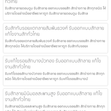
ทั่วไทย
รับสักขาลายดอนตูม รับสักลาย ออกแบบรอยสัก สักร่างกาย สักทุกชนิด ให้
บริการโดยช่างมืออาชีพราคาถูก รับสักขาลายดอนตูม รับสักล
รับสักทับรอยแตกลายสัมพันธวงศ์ รับออกแบบสักลาย
แก้ไขงานสักทั่วไทย
รับสักทับรอยแตกลายสัมพันธวงศ์ รับสักลาย ออกแบบรอยสัก สักร่างกาย
สักทุกชนิด ให้บริการโดยช่างมืออาชีพราคาถูก รับสักทับรอยแ
รับแก้ไขรอยสักบางบัวทอง รับออกแบบสักลาย แก้ไข
งานสักทั่วไทย
รับแก้ไขรอยสักบางบัวทอง รับสักลาย ออกแบบรอยสัก สักร่างกาย สักทุก
ชนิด ให้บริการโดยช่างมืออาชีพราคาถูก รับแก้ไขรอยสักบางบั
รับสักลายมินิมอลสะพานสูง รับออกแบบสักลาย แก้ไข
งานสักทั่วไทย
รับสักลายมินิมอลสะพานสูง รับสักลาย ออกแบบรอยสัก สักร่างกาย สักทุก