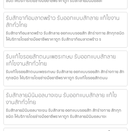
ชนิด ให้บริการโดยช่างมืออาชีพราคาถูก รับสักลายมินิมอลสะ
รับสักขาก้อมลาดพร้าว รับออกแบบสักลาย แก้ไขงาน
สักทั่วไทย
รับสักขาก้อมลาดพร้าว รับสักลาย ออกแบบรอยสัก สักร่างกาย สักทุกชนิด
ให้บริการโดยช่างมืออาชีพราคาถูก รับสักขาก้อมลาดพร้าว ร
รับแก้ไขรอยสักถนนเพชรเกษม รับออกแบบสักลาย
แก้ไขงานสักทั่วไทย
รับแก้ไขรอยสักถนนเพชรเกษม รับสักลาย ออกแบบรอยสัก สักร่างกาย สัก
ทุกชนิด ให้บริการโดยช่างมืออาชีพราคาถูก รับแก้ไขรอยสักถนน
รับสักลายมินิมอลบางเขน รับออกแบบสักลาย แก้ไข
งานสักทั่วไทย
รับสักลายมินิมอลบางเขน รับสักลาย ออกแบบรอยสัก สักร่างกาย สักทุก
ชนิด ให้บริการโดยช่างมืออาชีพราคาถูก รับสักลายมินิมอลบางเ