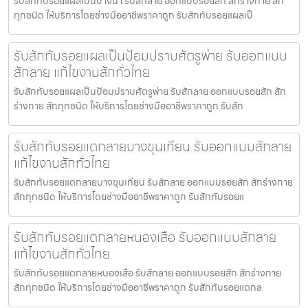
รับสักทับรอยแผลเป็นบางนา รับสักลาย ออกแบบรอยสัก สักร่างกาย สัก
ทุกชนิด ให้บริการโดยช่างมืออาชีพราคาถูก รับสักทับรอยแผลเป็
รับสักทับรอยแผลเป็นป้อมปราบศัตรูพ่าย รับออกแบบ
สักลาย แก้ไขงานสักทั่วไทย
รับสักทับรอยแผลเป็นป้อมปราบศัตรูพ่าย รับสักลาย ออกแบบรอยสัก สัก
ร่างกาย สักทุกชนิด ให้บริการโดยช่างมืออาชีพราคาถูก รับสัก
รับสักทับรอยแตกลายบางขุนเทียน รับออกแบบสักลาย
แก้ไขงานสักทั่วไทย
รับสักทับรอยแตกลายบางขุนเทียน รับสักลาย ออกแบบรอยสัก สักร่างกาย
สักทุกชนิด ให้บริการโดยช่างมืออาชีพราคาถูก รับสักทับรอยแ
รับสักทับรอยแตกลายหนองเสือ รับออกแบบสักลาย
แก้ไขงานสักทั่วไทย
รับสักทับรอยแตกลายหนองเสือ รับสักลาย ออกแบบรอยสัก สักร่างกาย
สักทุกชนิด ให้บริการโดยช่างมืออาชีพราคาถูก รับสักทับรอยแตกล