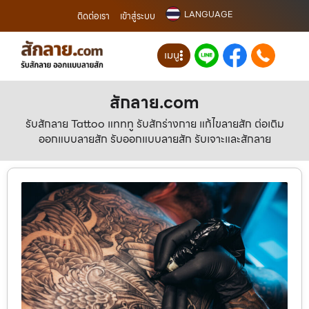
LANGUAGE
ติดต่อเรา
เข้าสู่ระบบ
เมนู
สักลาย.com
รับสักลาย Tattoo แทททู รับสักร่างกาย แก้ไขลายสัก ต่อเติม
ออกแบบลายสัก รับออกแบบลายสัก รับเจาะและสักลาย