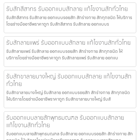
รับสักสีสาทร รับออกแบบสักลาย แก้ไขงานสักทั่วไทย
รับสักสีสาทร รับสักลาย ออกแบบรอยสัก สักร่างกาย สักทุกชนิด ให้บริการ
โดยช่างมืออาชีพราคาถูก รับสักสีสาทร รับสักลาย ออกแบบร
รับสักลายแพร่ รับออกแบบสักลาย แก้ไขงานสักทั่วไทย
รับสักลายแพร่ รับสักลาย ออกแบบรอยสัก สักร่างกาย สักทุกชนิด ให้
บริการโดยช่างมืออาชีพราคาถูก รับสักลายแพร่ รับสักลาย ออกแบ
รับสักขาลายบางใหญ่ รับออกแบบสักลาย แก้ไขงานสัก
ทั่วไทย
รับสักขาลายบางใหญ่ รับสักลาย ออกแบบรอยสัก สักร่างกาย สักทุกชนิด
ให้บริการโดยช่างมืออาชีพราคาถูก รับสักขาลายบางใหญ่ รับสั
รับออกแบบลายสักพุทธมณฑล รับออกแบบสักลาย
แก้ไขงานสักทั่วไทย
รับออกแบบลายสักพุทธมณฑล รับสักลาย ออกแบบรอยสัก สักร่างกาย สัก