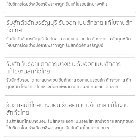
ให้บริการโดยช่างมืออาชีพราคาถูก รับแก้ไขรอยสักบางพลี ร
รับสักตัวอักษรธัญบุรี รับออกแบบสักลาย แก้ไขงานสัก
ทั่วไทย
รับสักตัวอักษรธัญบุรี รับสักลาย ออกแบบรอยสัก สักร่างกาย สักทุกชนิด
ให้บริการโดยช่างมืออาชีพราคาถูก รับสักตัวอักษรธัญบุรี
รับสักทับรอยแตกลายบางเขน รับออกแบบสักลาย
แก้ไขงานสักทั่วไทย
รับสักทับรอยแตกลายบางเขน รับสักลาย ออกแบบรอยสัก สักร่างกาย สัก
ทุกชนิด ให้บริการโดยช่างมืออาชีพราคาถูก รับสักทับรอยแตกลาย
รับสักยันต์ไทยบางบอน รับออกแบบสักลาย แก้ไขงาน
สักทั่วไทย
รับสักยันต์ไทยบางบอน รับสักลาย ออกแบบรอยสัก สักร่างกาย สักทุกชนิด
ให้บริการโดยช่างมืออาชีพราคาถูก รับสักยันต์ไทยบางบอน ร