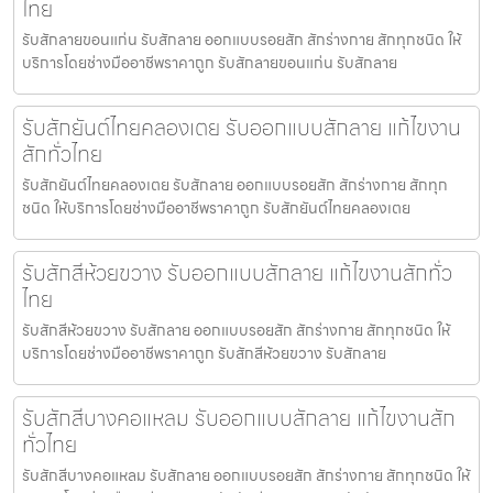
ไทย
รับสักลายขอนแก่น รับสักลาย ออกแบบรอยสัก สักร่างกาย สักทุกชนิด ให้
บริการโดยช่างมืออาชีพราคาถูก รับสักลายขอนแก่น รับสักลาย
รับสักยันต์ไทยคลองเตย รับออกแบบสักลาย แก้ไขงาน
สักทั่วไทย
รับสักยันต์ไทยคลองเตย รับสักลาย ออกแบบรอยสัก สักร่างกาย สักทุก
ชนิด ให้บริการโดยช่างมืออาชีพราคาถูก รับสักยันต์ไทยคลองเตย
รับสักสีห้วยขวาง รับออกแบบสักลาย แก้ไขงานสักทั่ว
ไทย
รับสักสีห้วยขวาง รับสักลาย ออกแบบรอยสัก สักร่างกาย สักทุกชนิด ให้
บริการโดยช่างมืออาชีพราคาถูก รับสักสีห้วยขวาง รับสักลาย
รับสักสีบางคอแหลม รับออกแบบสักลาย แก้ไขงานสัก
ทั่วไทย
รับสักสีบางคอแหลม รับสักลาย ออกแบบรอยสัก สักร่างกาย สักทุกชนิด ให้