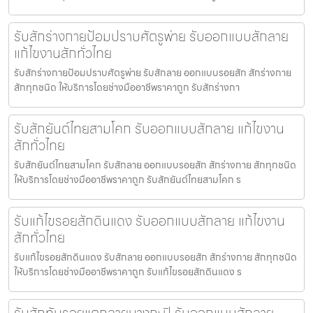
รับสักร่างกายป้อมปราบศัตรูพ่าย รับออกแบบสักลาย
แก้ไขงานสักทั่วไทย
รับสักร่างกายป้อมปราบศัตรูพ่าย รับสักลาย ออกแบบรอยสัก สักร่างกาย
สักทุกชนิด ให้บริการโดยช่างมืออาชีพราคาถูก รับสักร่างกา
รับสักยันต์ไทยสามโคก รับออกแบบสักลาย แก้ไขงาน
สักทั่วไทย
รับสักยันต์ไทยสามโคก รับสักลาย ออกแบบรอยสัก สักร่างกาย สักทุกชนิด
ให้บริการโดยช่างมืออาชีพราคาถูก รับสักยันต์ไทยสามโคก ร
รับแก้ไขรอยสักดินแดง รับออกแบบสักลาย แก้ไขงาน
สักทั่วไทย
รับแก้ไขรอยสักดินแดง รับสักลาย ออกแบบรอยสัก สักร่างกาย สักทุกชนิด
ให้บริการโดยช่างมืออาชีพราคาถูก รับแก้ไขรอยสักดินแดง ร
รับสักทับรอยแตกลายบางกะปิ รับออกแบบสักลาย