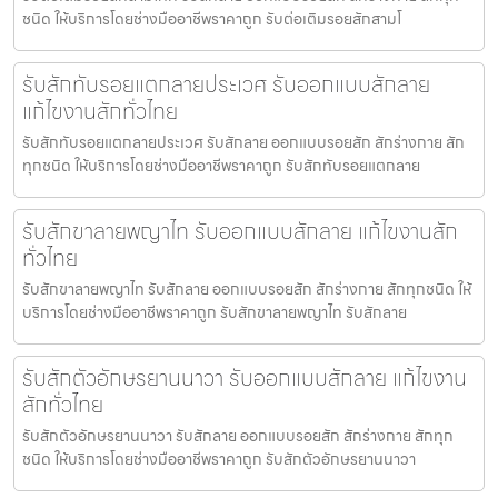
ชนิด ให้บริการโดยช่างมืออาชีพราคาถูก รับต่อเติมรอยสักสามโ
รับสักทับรอยแตกลายประเวศ รับออกแบบสักลาย
แก้ไขงานสักทั่วไทย
รับสักทับรอยแตกลายประเวศ รับสักลาย ออกแบบรอยสัก สักร่างกาย สัก
ทุกชนิด ให้บริการโดยช่างมืออาชีพราคาถูก รับสักทับรอยแตกลาย
รับสักขาลายพญาไท รับออกแบบสักลาย แก้ไขงานสัก
ทั่วไทย
รับสักขาลายพญาไท รับสักลาย ออกแบบรอยสัก สักร่างกาย สักทุกชนิด ให้
บริการโดยช่างมืออาชีพราคาถูก รับสักขาลายพญาไท รับสักลาย
รับสักตัวอักษรยานนาวา รับออกแบบสักลาย แก้ไขงาน
สักทั่วไทย
รับสักตัวอักษรยานนาวา รับสักลาย ออกแบบรอยสัก สักร่างกาย สักทุก
ชนิด ให้บริการโดยช่างมืออาชีพราคาถูก รับสักตัวอักษรยานนาวา