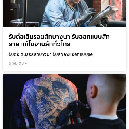
รับต่อเติมรอยสักบางนา รับออกแบบสัก
ลาย แก้ไขงานสักทั่วไทย
รับต่อเติมรอยสักบางนา รับสักลาย ออกแบบรอ
ดูเพิ่มเติม »