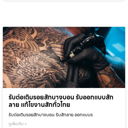
รับต่อเติมรอยสักบางบอน รับออกแบบสัก
ลาย แก้ไขงานสักทั่วไทย
รับต่อเติมรอยสักบางบอน รับสักลาย ออกแบบร
ดูเพิ่มเติม »