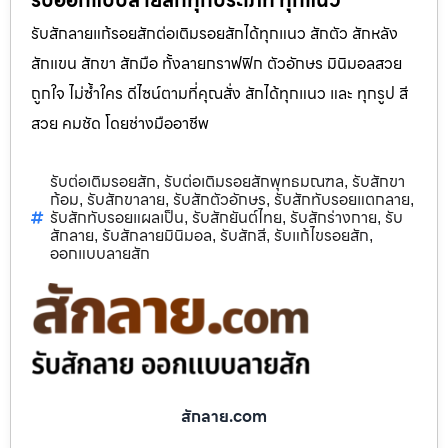
รับสักลายแก้รอยสักต่อเติมรอยสักได้ทุกแนว สักตัว สักหลัง
สักแขน สักขา สักมือ ทั้งลายกราฟฟิก ตัวอักษร มินิมอลสวย
ถูกใจ ไม่ซ้ำใคร ดีไซน์ตามที่คุณสั่ง สักได้ทุกแนว และ ทุกรูป สี
สวย คมชัด โดยช่างมืออาชีพ
รับต่อเติมรอยสัก
รับต่อเติมรอยสักพุทธมณฑล
รับสักขา
,
,
ก้อม
รับสักขาลาย
รับสักตัวอักษร
รับสักทับรอยแตกลาย
,
,
,
,
รับสักทับรอยแผลเป็น
รับสักยันต์ไทย
รับสักร่างกาย
รับ
,
,
,
สักลาย
รับสักลายมินิมอล
รับสักสี
รับแก้ไขรอยสัก
,
,
,
,
ออกแบบลายสัก
สักลาย.com