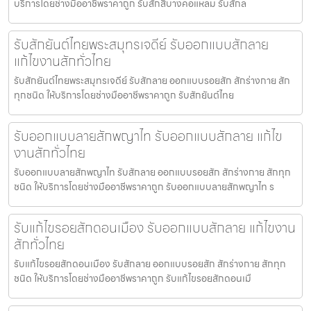
บริการโดยช่างมืออาชีพราคาถูก รับสักสีบางคอแหลม รับสักล
รับสักยันต์ไทยพระสมุทรเจดีย์ รับออกแบบสักลาย
แก้ไขงานสักทั่วไทย
รับสักยันต์ไทยพระสมุทรเจดีย์ รับสักลาย ออกแบบรอยสัก สักร่างกาย สัก
ทุกชนิด ให้บริการโดยช่างมืออาชีพราคาถูก รับสักยันต์ไทย
รับออกแบบลายสักพญาไท รับออกแบบสักลาย แก้ไข
งานสักทั่วไทย
รับออกแบบลายสักพญาไท รับสักลาย ออกแบบรอยสัก สักร่างกาย สักทุก
ชนิด ให้บริการโดยช่างมืออาชีพราคาถูก รับออกแบบลายสักพญาไท ร
รับแก้ไขรอยสักดอนเมือง รับออกแบบสักลาย แก้ไขงาน
สักทั่วไทย
รับแก้ไขรอยสักดอนเมือง รับสักลาย ออกแบบรอยสัก สักร่างกาย สักทุก
ชนิด ให้บริการโดยช่างมืออาชีพราคาถูก รับแก้ไขรอยสักดอนเมื