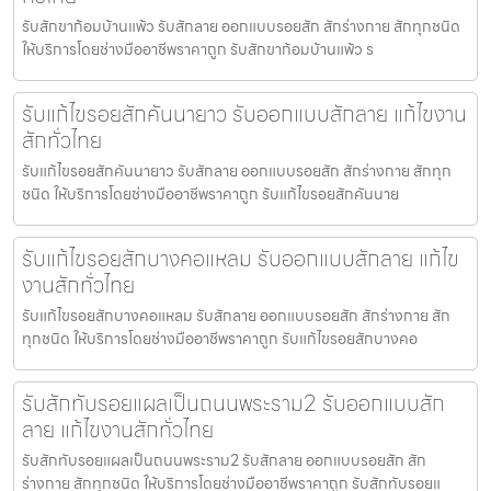
รับสักขาก้อมบ้านแพ้ว รับสักลาย ออกแบบรอยสัก สักร่างกาย สักทุกชนิด
ให้บริการโดยช่างมืออาชีพราคาถูก รับสักขาก้อมบ้านแพ้ว ร
รับแก้ไขรอยสักคันนายาว รับออกแบบสักลาย แก้ไขงาน
สักทั่วไทย
รับแก้ไขรอยสักคันนายาว รับสักลาย ออกแบบรอยสัก สักร่างกาย สักทุก
ชนิด ให้บริการโดยช่างมืออาชีพราคาถูก รับแก้ไขรอยสักคันนาย
รับแก้ไขรอยสักบางคอแหลม รับออกแบบสักลาย แก้ไข
งานสักทั่วไทย
รับแก้ไขรอยสักบางคอแหลม รับสักลาย ออกแบบรอยสัก สักร่างกาย สัก
ทุกชนิด ให้บริการโดยช่างมืออาชีพราคาถูก รับแก้ไขรอยสักบางคอ
รับสักทับรอยแผลเป็นถนนพระราม2 รับออกแบบสัก
ลาย แก้ไขงานสักทั่วไทย
รับสักทับรอยแผลเป็นถนนพระราม2 รับสักลาย ออกแบบรอยสัก สัก
ร่างกาย สักทุกชนิด ให้บริการโดยช่างมืออาชีพราคาถูก รับสักทับรอยแ