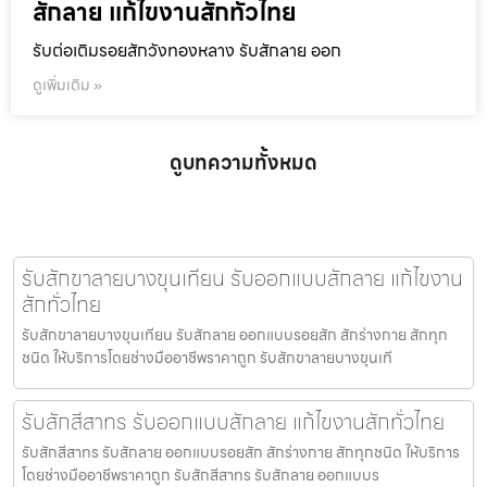
สักลาย แก้ไขงานสักทั่วไทย
รับต่อเติมรอยสักวังทองหลาง รับสักลาย ออก
ดูเพิ่มเติม »
ดูบทความทั้งหมด
รับสักขาลายบางขุนเทียน รับออกแบบสักลาย แก้ไขงาน
สักทั่วไทย
รับสักขาลายบางขุนเทียน รับสักลาย ออกแบบรอยสัก สักร่างกาย สักทุก
ชนิด ให้บริการโดยช่างมืออาชีพราคาถูก รับสักขาลายบางขุนเที
รับสักสีสาทร รับออกแบบสักลาย แก้ไขงานสักทั่วไทย
รับสักสีสาทร รับสักลาย ออกแบบรอยสัก สักร่างกาย สักทุกชนิด ให้บริการ
โดยช่างมืออาชีพราคาถูก รับสักสีสาทร รับสักลาย ออกแบบร