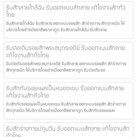
รับสักลายใกล้ฉัน รับออกแบบสักลาย แก้ไขงานสักทั่ว
ไทย
รับสักลายใกล้ฉัน รับสักลาย ออกแบบรอยสัก สักร่างกาย สักทุกชนิด ให้
บริการโดยช่างมืออาชีพราคาถูก รับสักลายใกล้ฉัน รับสักลาย
รับต่อเติมรอยสักพระสมุทรเจดีย์ รับออกแบบสักลาย
แก้ไขงานสักทั่วไทย
รับต่อเติมรอยสักพระสมุทรเจดีย์ รับสักลาย ออกแบบรอยสัก สักร่างกาย
สักทุกชนิด ให้บริการโดยช่างมืออาชีพราคาถูก รับต่อเติมรอ
รับสักทับรอยแผลเป็นหนองแขม รับออกแบบสักลาย
แก้ไขงานสักทั่วไทย
รับสักทับรอยแผลเป็นหนองแขม รับสักลาย ออกแบบรอยสัก สักร่างกาย
สักทุกชนิด ให้บริการโดยช่างมืออาชีพราคาถูก รับสักทับรอยแผลเ
รับสักร่างกายปทุมวัน รับออกแบบสักลาย แก้ไขงานสัก
ทั่วไทย