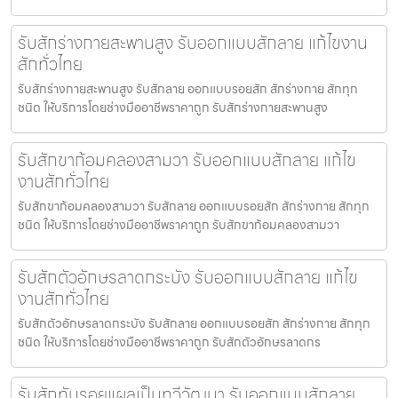
รับสักร่างกายสะพานสูง รับออกแบบสักลาย แก้ไขงาน
สักทั่วไทย
รับสักร่างกายสะพานสูง รับสักลาย ออกแบบรอยสัก สักร่างกาย สักทุก
ชนิด ให้บริการโดยช่างมืออาชีพราคาถูก รับสักร่างกายสะพานสูง
รับสักขาก้อมคลองสามวา รับออกแบบสักลาย แก้ไข
งานสักทั่วไทย
รับสักขาก้อมคลองสามวา รับสักลาย ออกแบบรอยสัก สักร่างกาย สักทุก
ชนิด ให้บริการโดยช่างมืออาชีพราคาถูก รับสักขาก้อมคลองสามวา
รับสักตัวอักษรลาดกระบัง รับออกแบบสักลาย แก้ไข
งานสักทั่วไทย
รับสักตัวอักษรลาดกระบัง รับสักลาย ออกแบบรอยสัก สักร่างกาย สักทุก
ชนิด ให้บริการโดยช่างมืออาชีพราคาถูก รับสักตัวอักษรลาดกร
รับสักทับรอยแผลเป็นทวีวัฒนา รับออกแบบสักลาย