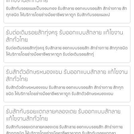
รับสักทับรอยแผลเป็นจอมทอง รับสักลาย ออกแบบรอยสัก สักร่างกาย สัก
ทุกชนิด ให้บริการโดยช่างมืออาชีพราคาถูก รับสักทับรอยแผลเป
รับต่อเติมรอยสักทุ่งครุ รับออกแบบสักลาย แก้ไขงาน
สักทั่วไทย
รับต่อเติมรอยสักทุ่งครุ รับสักลาย ออกแบบรอยสัก สักร่างกาย สักทุกชนิด
ให้บริการโดยช่างมืออาชีพราคาถูก รับต่อเติมรอยสักทุ่
รับสักตัวอักษรหนองแขม รับออกแบบสักลาย แก้ไขงาน
สักทั่วไทย
รับสักตัวอักษรหนองแขม รับสักลาย ออกแบบรอยสัก สักร่างกาย สักทุก
ชนิด ให้บริการโดยช่างมืออาชีพราคาถูก รับสักตัวอักษรหนองแขม
รับสักทับรอยแตกลายคลองเตย รับออกแบบสักลาย
แก้ไขงานสักทั่วไทย
รับสักทับรอยแตกลายคลองเตย รับสักลาย ออกแบบรอยสัก สักร่างกาย
สักทุกชนิด ให้บริการโดยช่างมืออาชีพราคาถูก รับสักทับรอยแตกลา