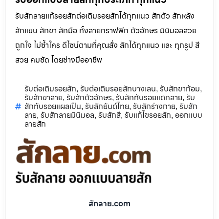
รับสักลายแก้รอยสักต่อเติมรอยสักได้ทุกแนว สักตัว สักหลัง
สักแขน สักขา สักมือ ทั้งลายกราฟฟิก ตัวอักษร มินิมอลสวย
ถูกใจ ไม่ซ้ำใคร ดีไซน์ตามที่คุณสั่ง สักได้ทุกแนว และ ทุกรูป สี
สวย คมชัด โดยช่างมืออาชีพ
รับต่อเติมรอยสัก
รับต่อเติมรอยสักบางเลน
รับสักขาก้อม
,
,
,
รับสักขาลาย
รับสักตัวอักษร
รับสักทับรอยแตกลาย
รับ
,
,
,
สักทับรอยแผลเป็น
รับสักยันต์ไทย
รับสักร่างกาย
รับสัก
,
,
,
ลาย
รับสักลายมินิมอล
รับสักสี
รับแก้ไขรอยสัก
ออกแบบ
,
,
,
,
ลายสัก
สักลาย.com