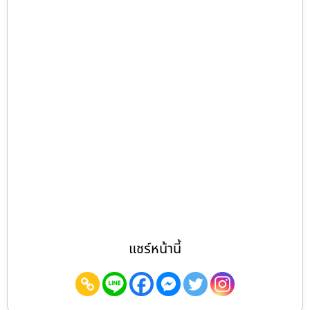
แชร์หน้านี้