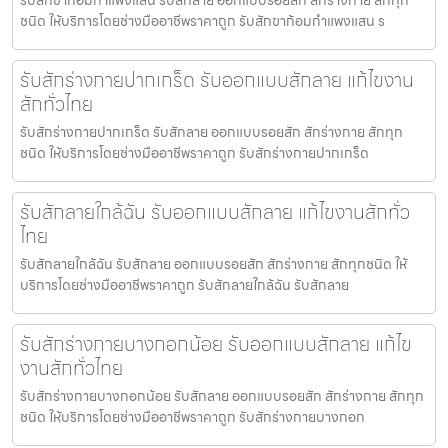
รับสักขาก้อมกำแพงแสน รับสักลาย ออกแบบรอยสัก สักร่างกาย สักทุก
ชนิด ให้บริการโดยช่างมืออาชีพราคาถูก รับสักขาก้อมกำแพงแสน ร
รับสักร่างกายปากเกร็ด รับออกแบบสักลาย แก้ไขงาน
สักทั่วไทย
รับสักร่างกายปากเกร็ด รับสักลาย ออกแบบรอยสัก สักร่างกาย สักทุก
ชนิด ให้บริการโดยช่างมืออาชีพราคาถูก รับสักร่างกายปากเกร็ด
รับสักลายใกล้ฉัน รับออกแบบสักลาย แก้ไขงานสักทั่ว
ไทย
รับสักลายใกล้ฉัน รับสักลาย ออกแบบรอยสัก สักร่างกาย สักทุกชนิด ให้
บริการโดยช่างมืออาชีพราคาถูก รับสักลายใกล้ฉัน รับสักลาย
รับสักร่างกายบางกอกน้อย รับออกแบบสักลาย แก้ไข
งานสักทั่วไทย
รับสักร่างกายบางกอกน้อย รับสักลาย ออกแบบรอยสัก สักร่างกาย สักทุก
ชนิด ให้บริการโดยช่างมืออาชีพราคาถูก รับสักร่างกายบางกอก