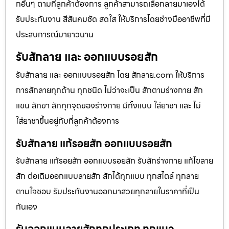
กอื่นๆ ตามที่ลูกค้าต้องการ ลูกค้าสามารถเลือกลายมาเองได้
รับประกันงาน สีสันคมชัด สดใส ให้บริการโดยช่างมืออาชีพที่มี
ประสบการณ์มายาวนาน
รับสักลาย และ ออกแบบรอยสัก
รับสักลาย และ ออกแบบรอยสัก โดย สักลาย.com ให้บริการ
การสักลายทุกด้าน ทุกชนิด ไม่ว่าจะเป็น สักตามร่างกาย สัก
แขน สักขา สักทุกจุดของร่างกาย มีทั้งแบบ ใส่ยาชา และ ไม่
ใส่ยาชาขึ้นอยู่กับที่ลูกค้าต้องการ
รับสักลาย แก้รอยสัก ออกแบบรอยสัก
รับสักลาย แก้รอยสัก ออกแบบรอยสัก รับสักร่างกาย แก้ไขลาย
สัก ต่อเติมออกแบบลายสัก สักได้ทุกแบบ ทุกสไตล์ ทุกลาย
ตามใจชอบ รับประกันงานออกมาสวยทุกลายในราคาที่เป็น
กันเอง