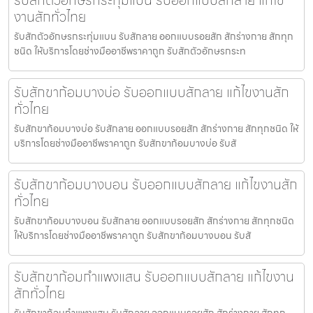
รับสักตัวอักษรกระทุ่มแบน รับออกแบบสักลาย แก้ไข
งานสักทั่วไทย
รับสักตัวอักษรกระทุ่มแบน รับสักลาย ออกแบบรอยสัก สักร่างกาย สักทุก
ชนิด ให้บริการโดยช่างมืออาชีพราคาถูก รับสักตัวอักษรกระท
รับสักขาก้อมบางบ่อ รับออกแบบสักลาย แก้ไขงานสัก
ทั่วไทย
รับสักขาก้อมบางบ่อ รับสักลาย ออกแบบรอยสัก สักร่างกาย สักทุกชนิด ให้
บริการโดยช่างมืออาชีพราคาถูก รับสักขาก้อมบางบ่อ รับสั
รับสักขาก้อมบางบอน รับออกแบบสักลาย แก้ไขงานสัก
ทั่วไทย
รับสักขาก้อมบางบอน รับสักลาย ออกแบบรอยสัก สักร่างกาย สักทุกชนิด
ให้บริการโดยช่างมืออาชีพราคาถูก รับสักขาก้อมบางบอน รับสั
รับสักขาก้อมกำแพงแสน รับออกแบบสักลาย แก้ไขงาน
สักทั่วไทย