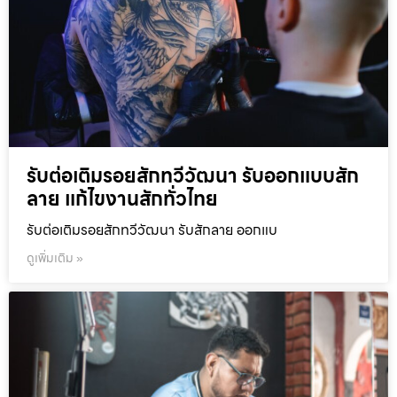
รับต่อเติมรอยสักทวีวัฒนา รับออกแบบสัก
ลาย แก้ไขงานสักทั่วไทย
รับต่อเติมรอยสักทวีวัฒนา รับสักลาย ออกแบ
ดูเพิ่มเติม »