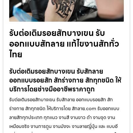
รับต่อเติมรอยสักบางเขน รับ
ออกแบบสักลาย แก้ไขงานสักทั่ว
ไทย
รับต่อเติมรอยสักบางเขน รับสักลาย
ออกแบบรอยสัก สักร่างกาย สักทุกชนิด ให้
บริการโดยช่างมืออาชีพราคาถูก
รับต่อเติมรอยสักบางเขน รับสักลาย ออกแบบรอยสัก สัก
ร่างกาย สักทุกชนิด ให้บริการโดย สักลาย.com รับออกแบบ
ลายสักทุกประเภท ทุกแนว งานสี งานขาว ดำ งานจุด งาน
เหมือนจริง งานการตูน งานมังงะ งานลายญี่ปุ่น และ แบบอี