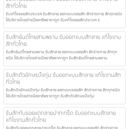
สักทั่วไทย
รับแก้ไขรอยสักประเวศ รับสักลาย ออกแบบรอยสัก สักร่างกาย สักทุกชนิด
ให้บริการโดยช่างมืออาชีพราคาถูก รับแก้ไขรอยสักประเวศ ร
รับสักยันต์ไทยสามพราน รับออกแบบสักลาย แก้ไขงาน
สักทั่วไทย
รับสักยันต์ไทยสามพราน รับสักลาย ออกแบบรอยสัก สักร่างกาย สักทุก
ชนิด ให้บริการโดยช่างมืออาชีพราคาถูก รับสักยันต์ไทยสามพราน
รับสักตัวอักษรบึงกุ่ม รับออกแบบสักลาย แก้ไขงานสัก
ทั่วไทย
รับสักตัวอักษรบึงกุ่ม รับสักลาย ออกแบบรอยสัก สักร่างกาย สักทุกชนิด
ให้บริการโดยช่างมืออาชีพราคาถูก รับสักตัวอักษรบึงกุ่ม
รับสักทับรอยแตกลายปากเกร็ด รับออกแบบสักลาย
แก้ไขงานสักทั่วไทย
รับสักทับรอยแตกลายปากเกร็ด รับสักลาย ออกแบบรอยสัก สักร่างกาย