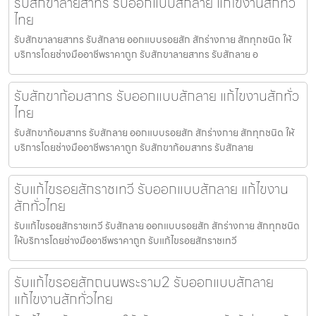
รับสักขาลายสาทร รับออกแบบสักลาย แก้ไขงานสักทั่ว
ไทย
รับสักขาลายสาทร รับสักลาย ออกแบบรอยสัก สักร่างกาย สักทุกชนิด ให้
บริการโดยช่างมืออาชีพราคาถูก รับสักขาลายสาทร รับสักลาย อ
รับสักขาก้อมสาทร รับออกแบบสักลาย แก้ไขงานสักทั่ว
ไทย
รับสักขาก้อมสาทร รับสักลาย ออกแบบรอยสัก สักร่างกาย สักทุกชนิด ให้
บริการโดยช่างมืออาชีพราคาถูก รับสักขาก้อมสาทร รับสักลาย
รับแก้ไขรอยสักราชเทวี รับออกแบบสักลาย แก้ไขงาน
สักทั่วไทย
รับแก้ไขรอยสักราชเทวี รับสักลาย ออกแบบรอยสัก สักร่างกาย สักทุกชนิด
ให้บริการโดยช่างมืออาชีพราคาถูก รับแก้ไขรอยสักราชเทวี
รับแก้ไขรอยสักถนนพระราม2 รับออกแบบสักลาย
แก้ไขงานสักทั่วไทย