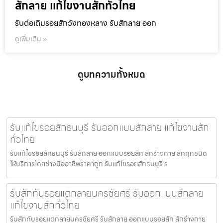
สักลาย แก้ไขงานสักทั่วไทย
รับต่อเติมรอยสักวังทองหลาง รับสักลาย ออก
ดูเพิ่มเติม »
ดูบทความทั้งหมด
รับแก้ไขรอยสักธนบุรี รับออกแบบสักลาย แก้ไขงานสัก
ทั่วไทย
รับแก้ไขรอยสักธนบุรี รับสักลาย ออกแบบรอยสัก สักร่างกาย สักทุกชนิด
ให้บริการโดยช่างมืออาชีพราคาถูก รับแก้ไขรอยสักธนบุรี ร
รับสักทับรอยแตกลายนครชัยศรี รับออกแบบสักลาย
แก้ไขงานสักทั่วไทย
รับสักทับรอยแตกลายนครชัยศรี รับสักลาย ออกแบบรอยสัก สักร่างกาย