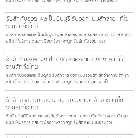
ชนิด ให้บริการโดยช่างมืออาชีพราคาถูก รับแก้ไขรอยสักบางบอน ร
รับสักทับรอยแผลเป็นมีนบุรี รับออกแบบสักลาย แก้ไข
งานสักทั่วไทย
รับสักทับรอยแผลเป็นมีนบุรี รับสักลาย ออกแบบรอยสัก สักร่างกาย สักทุก
ชนิด ให้บริการโดยช่างมืออาชีพราคาถูก รับสักทับรอยแผลเ
รับสักทับรอยแผลเป็นดุสิต รับออกแบบสักลาย แก้ไข
งานสักทั่วไทย
รับสักทับรอยแผลเป็นดุสิต รับสักลาย ออกแบบรอยสัก สักร่างกาย สักทุก
ชนิด ให้บริการโดยช่างมืออาชีพราคาถูก รับสักทับรอยแผลเป็
รับสักลายมินิมอลบางเขน รับออกแบบสักลาย แก้ไข
งานสักทั่วไทย
รับสักลายมินิมอลบางเขน รับสักลาย ออกแบบรอยสัก สักร่างกาย สักทุก
ชนิด ให้บริการโดยช่างมืออาชีพราคาถูก รับสักลายมินิมอลบางเ