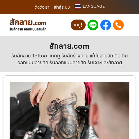
LANGUAGE
ติดต่อเรา
เข้าสู่ระบบ
เมนู
สักลาย.com
รับสักลาย Tattoo แทททู รับสักร่างกาย แก้ไขลายสัก ต่อเติม
ออกแบบลายสัก รับออกแบบลายสัก รับเจาะและสักลาย