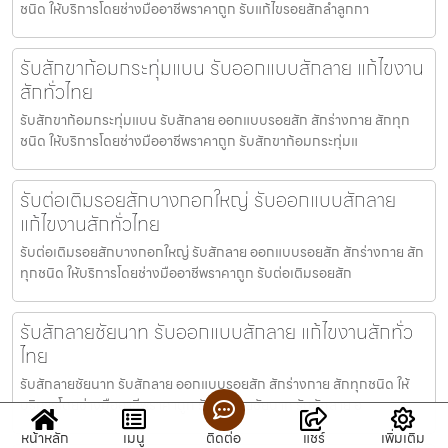
ชนิด ให้บริการโดยช่างมืออาชีพราคาถูก รับแก้ไขรอยสักลำลูกกา
รับสักขาก้อมกระทุ่มแบน รับออกแบบสักลาย แก้ไขงาน
สักทั่วไทย
รับสักขาก้อมกระทุ่มแบน รับสักลาย ออกแบบรอยสัก สักร่างกาย สักทุก
ชนิด ให้บริการโดยช่างมืออาชีพราคาถูก รับสักขาก้อมกระทุ่มแ
รับต่อเติมรอยสักบางกอกใหญ่ รับออกแบบสักลาย
แก้ไขงานสักทั่วไทย
รับต่อเติมรอยสักบางกอกใหญ่ รับสักลาย ออกแบบรอยสัก สักร่างกาย สัก
ทุกชนิด ให้บริการโดยช่างมืออาชีพราคาถูก รับต่อเติมรอยสัก
รับสักลายชัยนาท รับออกแบบสักลาย แก้ไขงานสักทั่ว
ไทย
รับสักลายชัยนาท รับสักลาย ออกแบบรอยสัก สักร่างกาย สักทุกชนิด ให้
บริการโดยช่างมืออาชีพราคาถูก รับสักลายชัยนาท รับสักลาย อ
หน้าหลัก
เมนู
ติดต่อ
แชร์
เพิ่มเติม