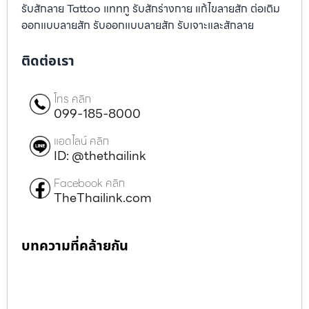
รับสักลาย Tattoo แทททู รับสักร่างกาย แก้ไขลายสัก ต่อเติม
ออกแบบลายสัก รับออกแบบลายสัก รับเจาะและสักลาย
ติดต่อเรา
โทร คลิก
099-185-8000
แอดไลน์ คลิก
ID: @thethailink
Facebook คลิก
TheThailink.com
บทความที่คล้ายกัน