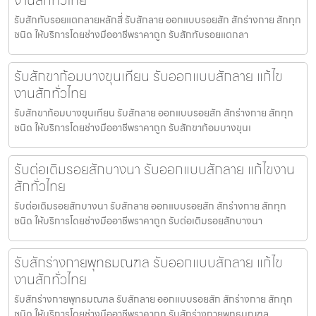
รับสักทับรอยแตกลายหลักสี่ รับสักลาย ออกแบบรอยสัก สักร่างกาย สักทุก
ชนิด ให้บริการโดยช่างมืออาชีพราคาถูก รับสักทับรอยแตกลา
รับสักขาก้อมบางขุนเทียน รับออกแบบสักลาย แก้ไข
งานสักทั่วไทย
รับสักขาก้อมบางขุนเทียน รับสักลาย ออกแบบรอยสัก สักร่างกาย สักทุก
ชนิด ให้บริการโดยช่างมืออาชีพราคาถูก รับสักขาก้อมบางขุนเ
รับต่อเติมรอยสักบางนา รับออกแบบสักลาย แก้ไขงาน
สักทั่วไทย
รับต่อเติมรอยสักบางนา รับสักลาย ออกแบบรอยสัก สักร่างกาย สักทุก
ชนิด ให้บริการโดยช่างมืออาชีพราคาถูก รับต่อเติมรอยสักบางนา
รับสักร่างกายพุทธมณฑล รับออกแบบสักลาย แก้ไข
งานสักทั่วไทย
รับสักร่างกายพุทธมณฑล รับสักลาย ออกแบบรอยสัก สักร่างกาย สักทุก
ชนิด ให้บริการโดยช่างมืออาชีพราคาถูก รับสักร่างกายพุทธมณฑล