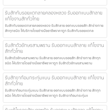
รับสักทับรอยแตกลายคลองหลวง รับออกแบบสักลาย
แก้ไขงานสักทั่วไทย
รับสักทับรอยแตกลายคลองหลวง รับสักลาย ออกแบบรอยสัก สักร่างกาย
สักทุกชนิด ให้บริการโดยช่างมืออาชีพราคาถูก รับสักทับรอยแตกล
รับสักตัวอักษรสามพราน รับออกแบบสักลาย แก้ไขงาน
สักทั่วไทย
รับสักตัวอักษรสามพราน รับสักลาย ออกแบบรอยสัก สักร่างกาย สักทุก
ชนิด ให้บริการโดยช่างมืออาชีพราคาถูก รับสักตัวอักษรสามพราน
รับสักขาก้อมกระทุ่มแบน รับออกแบบสักลาย แก้ไขงาน
สักทั่วไทย
รับสักขาก้อมกระทุ่มแบน รับสักลาย ออกแบบรอยสัก สักร่างกาย สักทุก
ชนิด ให้บริการโดยช่างมืออาชีพราคาถูก รับสักขาก้อมกระทุ่มแ
รับแก้ไขรอยสักบางพลัด รับออกแบบสักลาย แก้ไขงาน