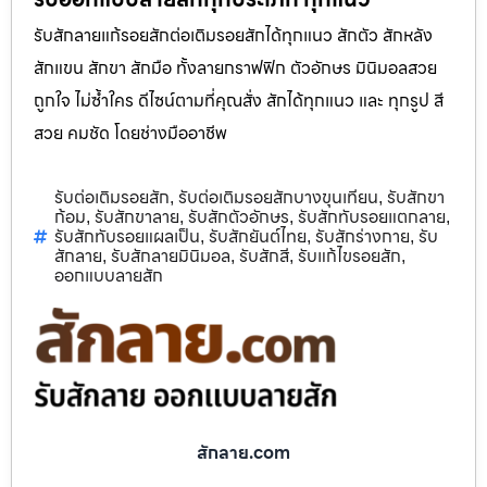
รับสักลายแก้รอยสักต่อเติมรอยสักได้ทุกแนว สักตัว สักหลัง
สักแขน สักขา สักมือ ทั้งลายกราฟฟิก ตัวอักษร มินิมอลสวย
ถูกใจ ไม่ซ้ำใคร ดีไซน์ตามที่คุณสั่ง สักได้ทุกแนว และ ทุกรูป สี
สวย คมชัด โดยช่างมืออาชีพ
รับต่อเติมรอยสัก
รับต่อเติมรอยสักบางขุนเทียน
รับสักขา
,
,
ก้อม
รับสักขาลาย
รับสักตัวอักษร
รับสักทับรอยแตกลาย
,
,
,
,
รับสักทับรอยแผลเป็น
รับสักยันต์ไทย
รับสักร่างกาย
รับ
,
,
,
สักลาย
รับสักลายมินิมอล
รับสักสี
รับแก้ไขรอยสัก
,
,
,
,
ออกแบบลายสัก
สักลาย.com