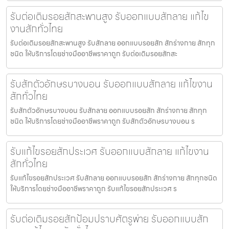
รับต่อเติมรอยสักสะพานสูง รับออกแบบสักลาย แก้ไข
งานสักทั่วไทย
รับต่อเติมรอยสักสะพานสูง รับสักลาย ออกแบบรอยสัก สักร่างกาย สักทุก
ชนิด ให้บริการโดยช่างมืออาชีพราคาถูก รับต่อเติมรอยสักสะ
รับสักตัวอักษรบางบอน รับออกแบบสักลาย แก้ไขงาน
สักทั่วไทย
รับสักตัวอักษรบางบอน รับสักลาย ออกแบบรอยสัก สักร่างกาย สักทุก
ชนิด ให้บริการโดยช่างมืออาชีพราคาถูก รับสักตัวอักษรบางบอน ร
รับแก้ไขรอยสักประเวศ รับออกแบบสักลาย แก้ไขงาน
สักทั่วไทย
รับแก้ไขรอยสักประเวศ รับสักลาย ออกแบบรอยสัก สักร่างกาย สักทุกชนิด
ให้บริการโดยช่างมืออาชีพราคาถูก รับแก้ไขรอยสักประเวศ ร
รับต่อเติมรอยสักป้อมปราบศัตรูพ่าย รับออกแบบสัก