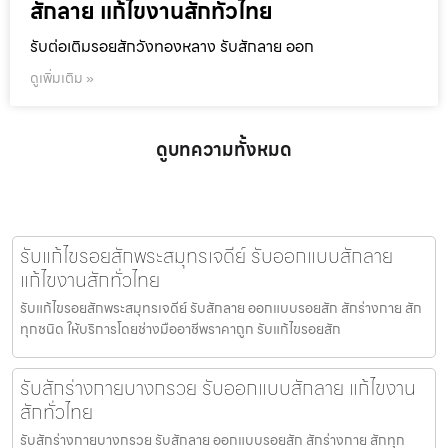
สักลาย แก้ไขงานสักทั่วไทย
รับต่อเติมรอยสักวังทองหลาง รับสักลาย ออก
ดูเพิ่มเติม »
ดูบทความทั้งหมด
รับแก้ไขรอยสักพระสมุทรเจดีย์ รับออกแบบสักลาย
แก้ไขงานสักทั่วไทย
รับแก้ไขรอยสักพระสมุทรเจดีย์ รับสักลาย ออกแบบรอยสัก สักร่างกาย สัก
ทุกชนิด ให้บริการโดยช่างมืออาชีพราคาถูก รับแก้ไขรอยสัก
รับสักร่างกายบางกรวย รับออกแบบสักลาย แก้ไขงาน
สักทั่วไทย
รับสักร่างกายบางกรวย รับสักลาย ออกแบบรอยสัก สักร่างกาย สักทุก