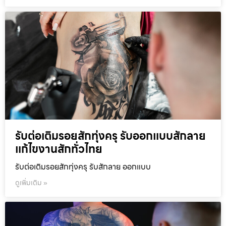
รับต่อเติมรอยสักทุ่งครุ รับออกแบบสักลาย
แก้ไขงานสักทั่วไทย
รับต่อเติมรอยสักทุ่งครุ รับสักลาย ออกแบบ
ดูเพิ่มเติม »