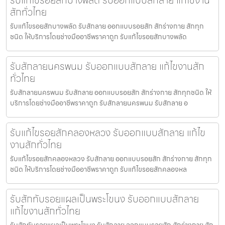
สักทั่วไทย
รับแก้ไขรอยสักบางพลัด รับสักลาย ออกแบบรอยสัก สักร่างกาย สักทุก
ชนิด ให้บริการโดยช่างมืออาชีพราคาถูก รับแก้ไขรอยสักบางพลัด
รับสักลายนครพนม รับออกแบบสักลาย แก้ไขงานสัก
ทั่วไทย
รับสักลายนครพนม รับสักลาย ออกแบบรอยสัก สักร่างกาย สักทุกชนิด ให้
บริการโดยช่างมืออาชีพราคาถูก รับสักลายนครพนม รับสักลาย อ
รับแก้ไขรอยสักคลองหลวง รับออกแบบสักลาย แก้ไข
งานสักทั่วไทย
รับแก้ไขรอยสักคลองหลวง รับสักลาย ออกแบบรอยสัก สักร่างกาย สักทุก
ชนิด ให้บริการโดยช่างมืออาชีพราคาถูก รับแก้ไขรอยสักคลองหล
รับสักทับรอยแผลเป็นพระโขนง รับออกแบบสักลาย
แก้ไขงานสักทั่วไทย
รับสักทับรอยแผลเป็นพระโขนง รับสักลาย ออกแบบรอยสัก สักร่างกาย สัก