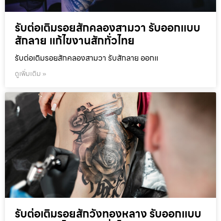
รับต่อเติมรอยสักคลองสามวา รับออกแบบ
สักลาย แก้ไขงานสักทั่วไทย
รับต่อเติมรอยสักคลองสามวา รับสักลาย ออกแ
ดูเพิ่มเติม »
รับต่อเติมรอยสักวังทองหลาง รับออกแบบ