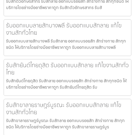
รับสักตัวอักษรสาทร รับสักลาย ออกแบบรอยสัก สักร่างกาย สักทุกชนิด ให้
บริการโดยช่างมืออาชีพราคาถูก รับสักตัวอักษรสาทร รับสั
รับออกแบบลายสักบางพลี รับออกแบบสักลาย แก้ไข
งานสักทั่วไทย
รับออกแบบลายสักบางพลี รับสักลาย ออกแบบรอยสัก สักร่างกาย สักทุก
ชนิด ให้บริการโดยช่างมืออาชีพราคาถูก รับออกแบบลายสักบางพลี
รับสักยันต์ไทยดุสิต รับออกแบบสักลาย แก้ไขงานสักทั่ว
ไทย
รับสักยันต์ไทยดุสิต รับสักลาย ออกแบบรอยสัก สักร่างกาย สักทุกชนิด ให้
บริการโดยช่างมืออาชีพราคาถูก รับสักยันต์ไทยดุสิต รับ
รับสักขาลายราษฎร์บูรณะ รับออกแบบสักลาย แก้ไข
งานสักทั่วไทย
รับสักขาลายราษฎร์บูรณะ รับสักลาย ออกแบบรอยสัก สักร่างกาย สักทุก
ชนิด ให้บริการโดยช่างมืออาชีพราคาถูก รับสักขาลายราษฎร์บูร