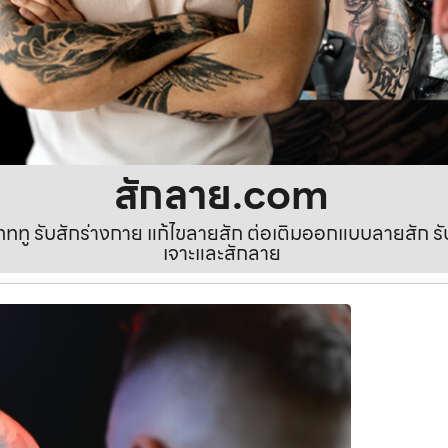
สักลาย.com
ทททู รับสักร่างกาย แก้ไขลายสัก ต่อเติมออกแบบลายสัก 
เจาะและสักลาย