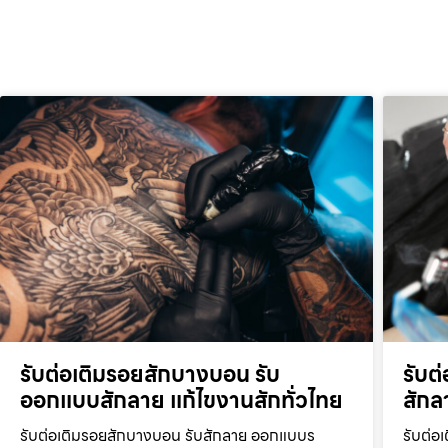
รับต่อเติมรอยสักบางบอน รับ
รับต
ออกแบบสักลาย แก้ไขงานสักทั่วไทย
สักล
รับต่อเติมรอยสักบางบอน รับสักลาย ออกแบบร
รับต่อ