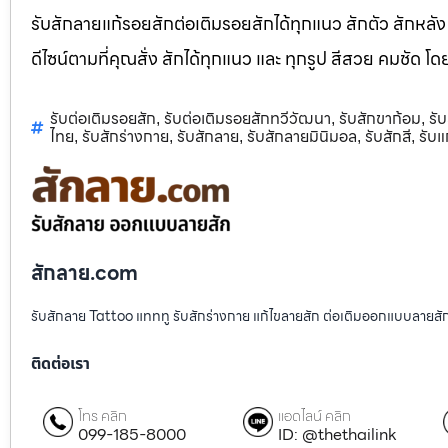
รับสักลายแก้รอยสักต่อเติมรอยสักได้ทุกแนว สักตัว สักหลัง
ดีไซน์ตามที่คุณสั่ง สักได้ทุกแนว และ ทุกรูป สีสวย คมชัด โด
รับต่อเติมรอยสัก
รับต่อเติมรอยสักทวีวัฒนา
รับสักขาก้อม
รั
,
,
,
ไทย
รับสักร่างกาย
รับสักลาย
รับสักลายมินิมอล
รับสักสี
รับแ
,
,
,
,
,
สักลาย.com
รับสักลาย Tattoo แทททู รับสักร่างกาย แก้ไขลายสัก ต่อเติมออกแบบลายส
ติดต่อเรา
โทร คลิก
แอดไลน์ คลิก
099-185-8000
ID: @thethailink