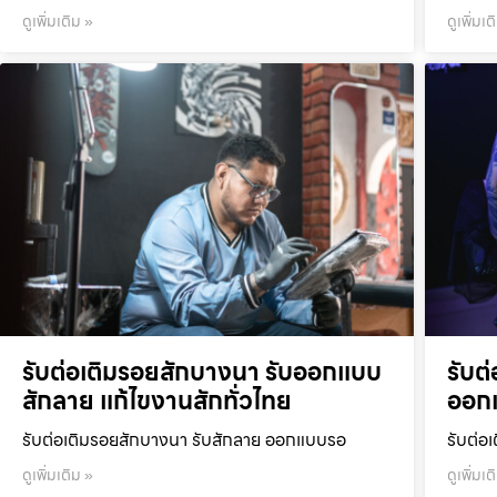
ดูเพิ่มเติม »
ดูเพิ่มเต
รับต่อเติมรอยสักบางนา รับออกแบบ
รับต
สักลาย แก้ไขงานสักทั่วไทย
ออกแ
รับต่อเติมรอยสักบางนา รับสักลาย ออกแบบรอ
รับต่อ
ดูเพิ่มเติม »
ดูเพิ่มเต