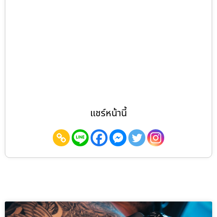
แชร์หน้านี้