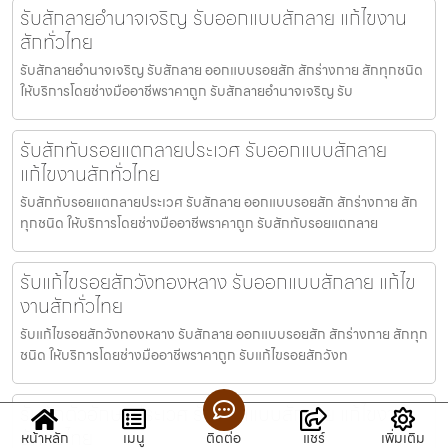
รับสักลายอำนาจเจริญ รับออกแบบสักลาย แก้ไขงาน
สักทั่วไทย
รับสักลายอำนาจเจริญ รับสักลาย ออกแบบรอยสัก สักร่างกาย สักทุกชนิด
ให้บริการโดยช่างมืออาชีพราคาถูก รับสักลายอำนาจเจริญ รับ
รับสักทับรอยแตกลายประเวศ รับออกแบบสักลาย
แก้ไขงานสักทั่วไทย
รับสักทับรอยแตกลายประเวศ รับสักลาย ออกแบบรอยสัก สักร่างกาย สัก
ทุกชนิด ให้บริการโดยช่างมืออาชีพราคาถูก รับสักทับรอยแตกลาย
รับแก้ไขรอยสักวังทองหลาง รับออกแบบสักลาย แก้ไข
งานสักทั่วไทย
รับแก้ไขรอยสักวังทองหลาง รับสักลาย ออกแบบรอยสัก สักร่างกาย สักทุก
ชนิด ให้บริการโดยช่างมืออาชีพราคาถูก รับแก้ไขรอยสักวังท
รับสักตัวอักษรประเวศ รับออกแบบสักลาย แก้ไขงาน
สักทั่วไทย
หน้าหลัก
เมนู
ติดต่อ
แชร์
เพิ่มเติม