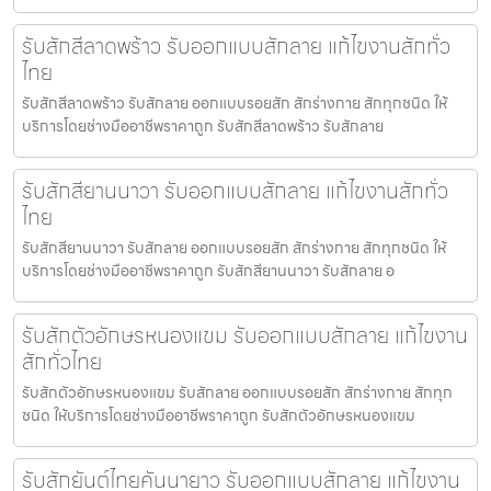
รับสักสีลาดพร้าว รับออกแบบสักลาย แก้ไขงานสักทั่ว
ไทย
รับสักสีลาดพร้าว รับสักลาย ออกแบบรอยสัก สักร่างกาย สักทุกชนิด ให้
บริการโดยช่างมืออาชีพราคาถูก รับสักสีลาดพร้าว รับสักลาย
รับสักสียานนาวา รับออกแบบสักลาย แก้ไขงานสักทั่ว
ไทย
รับสักสียานนาวา รับสักลาย ออกแบบรอยสัก สักร่างกาย สักทุกชนิด ให้
บริการโดยช่างมืออาชีพราคาถูก รับสักสียานนาวา รับสักลาย อ
รับสักตัวอักษรหนองแขม รับออกแบบสักลาย แก้ไขงาน
สักทั่วไทย
รับสักตัวอักษรหนองแขม รับสักลาย ออกแบบรอยสัก สักร่างกาย สักทุก
ชนิด ให้บริการโดยช่างมืออาชีพราคาถูก รับสักตัวอักษรหนองแขม
รับสักยันต์ไทยคันนายาว รับออกแบบสักลาย แก้ไขงาน