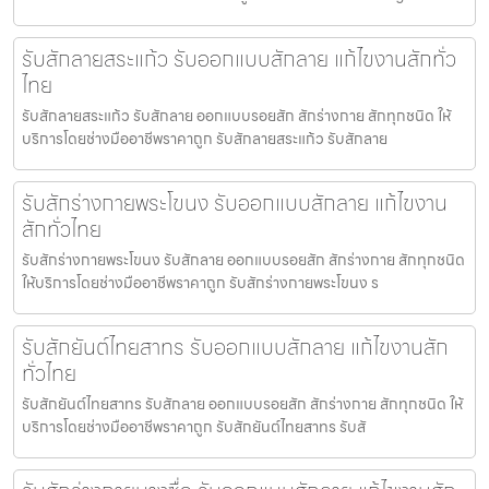
รับสักลายสระแก้ว รับออกแบบสักลาย แก้ไขงานสักทั่ว
ไทย
รับสักลายสระแก้ว รับสักลาย ออกแบบรอยสัก สักร่างกาย สักทุกชนิด ให้
บริการโดยช่างมืออาชีพราคาถูก รับสักลายสระแก้ว รับสักลาย
รับสักร่างกายพระโขนง รับออกแบบสักลาย แก้ไขงาน
สักทั่วไทย
รับสักร่างกายพระโขนง รับสักลาย ออกแบบรอยสัก สักร่างกาย สักทุกชนิด
ให้บริการโดยช่างมืออาชีพราคาถูก รับสักร่างกายพระโขนง ร
รับสักยันต์ไทยสาทร รับออกแบบสักลาย แก้ไขงานสัก
ทั่วไทย
รับสักยันต์ไทยสาทร รับสักลาย ออกแบบรอยสัก สักร่างกาย สักทุกชนิด ให้
บริการโดยช่างมืออาชีพราคาถูก รับสักยันต์ไทยสาทร รับสั