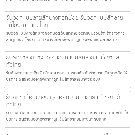
รับออกแบบลายสักบางกอกน้อย รับออกแบบสักลาย
แก้ไขงานสักทั่วไทย
รับออกแบบลายสักบางกอกน้อย รับสักลาย ออกแบบรอยสัก สักร่างกาย
สักทุกชนิด ให้บริการโดยช่างมืออาชีพราคาถูก รับออกแบบลายสักบา
รับสักขาลายบางซื่อ รับออกแบบสักลาย แก้ไขงานสัก
ทั่วไทย
รับสักขาลายบางซื่อ รับสักลาย ออกแบบรอยสัก สักร่างกาย สักทุกชนิด ให้
บริการโดยช่างมืออาชีพราคาถูก รับสักขาลายบางซื่อ รับสั
รับสักขาก้อมบางนา รับออกแบบสักลาย แก้ไขงานสัก
ทั่วไทย
รับสักขาก้อมบางนา รับสักลาย ออกแบบรอยสัก สักร่างกาย สักทุกชนิด ให้
บริการโดยช่างมืออาชีพราคาถูก รับสักขาก้อมบางนา รับสักล