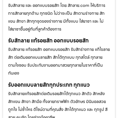
รับสักลาย และ ออกแบบรอยสัก โดย สักลาย.com ให้บริการ
การสักลายทุกด้าน ทุกชนิด ไม่ว่าจะเป็น สักตามร่างกาย สัก
แขน สักขา สักทุกจุดของร่างกาย มีทั้งแบบ ใส่ยาชา และ ไม่
ใส่ยาชาขึ้นอยู่กับที่ลูกค้าต้องการ
รับสักลาย แก้รอยสัก ออกแบบรอยสัก
รับสักลาย แก้รอยสัก ออกแบบรอยสัก รับสักร่างกาย แก้ไขลาย
สัก ต่อเติมออกแบบลายสัก สักได้ทุกแบบ ทุกสไตล์ ทุกลาย
ตามใจชอบ รับประกันงานออกมาสวยทุกลายในราคาที่เป็น
กันเอง
รับออกแบบลายสักทุกประเภท ทุกแนว
รับสักลายแก้รอยสักต่อเติมรอยสักได้ทุกแนว สักตัว สักหลัง
สักแขน สักขา สักมือ ทั้งลายกราฟฟิก ตัวอักษร มินิมอลสวย
ถูกใจ ไม่ซ้ำใคร ดีไซน์ตามที่คุณสั่ง สักได้ทุกแนว และ ทุกรูป สี
สวย คมชัด โดยช่างมืออาชีพ