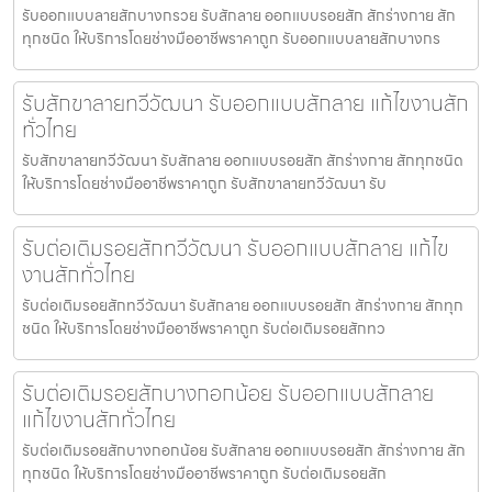
รับออกแบบลายสักบางกรวย รับสักลาย ออกแบบรอยสัก สักร่างกาย สัก
ทุกชนิด ให้บริการโดยช่างมืออาชีพราคาถูก รับออกแบบลายสักบางกร
รับสักขาลายทวีวัฒนา รับออกแบบสักลาย แก้ไขงานสัก
ทั่วไทย
รับสักขาลายทวีวัฒนา รับสักลาย ออกแบบรอยสัก สักร่างกาย สักทุกชนิด
ให้บริการโดยช่างมืออาชีพราคาถูก รับสักขาลายทวีวัฒนา รับ
รับต่อเติมรอยสักทวีวัฒนา รับออกแบบสักลาย แก้ไข
งานสักทั่วไทย
รับต่อเติมรอยสักทวีวัฒนา รับสักลาย ออกแบบรอยสัก สักร่างกาย สักทุก
ชนิด ให้บริการโดยช่างมืออาชีพราคาถูก รับต่อเติมรอยสักทว
รับต่อเติมรอยสักบางกอกน้อย รับออกแบบสักลาย
แก้ไขงานสักทั่วไทย
รับต่อเติมรอยสักบางกอกน้อย รับสักลาย ออกแบบรอยสัก สักร่างกาย สัก
ทุกชนิด ให้บริการโดยช่างมืออาชีพราคาถูก รับต่อเติมรอยสัก