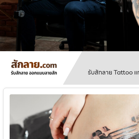
รับสักลาย Tattoo แ