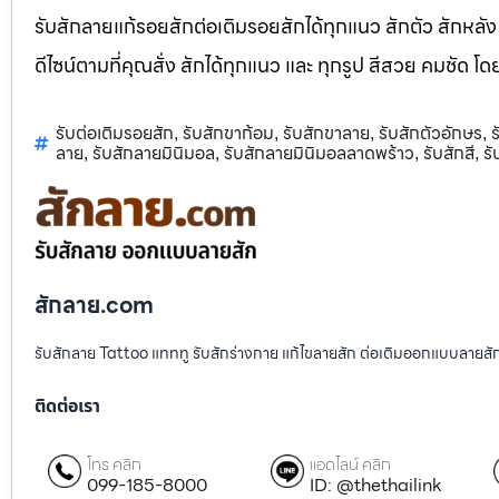
รับสักลายแก้รอยสักต่อเติมรอยสักได้ทุกแนว สักตัว สักหลัง
ดีไซน์ตามที่คุณสั่ง สักได้ทุกแนว และ ทุกรูป สีสวย คมชัด โด
รับต่อเติมรอยสัก
รับสักขาก้อม
รับสักขาลาย
รับสักตัวอักษร
,
,
,
,
ลาย
รับสักลายมินิมอล
รับสักลายมินิมอลลาดพร้าว
รับสักสี
รั
,
,
,
,
สักลาย.com
รับสักลาย Tattoo แทททู รับสักร่างกาย แก้ไขลายสัก ต่อเติมออกแบบลายส
ติดต่อเรา
โทร คลิก
แอดไลน์ คลิก
099-185-8000
ID: @thethailink