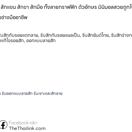
 สักแขน สักขา สักมือ ทั้งลายกราฟฟิก ตัวอักษร มินิมอลสวยถูกใจ
ยช่างมืออาชีพ
รับสักทับรอยแตกลาย
รับสักทับรอยแผลเป็น
รับสักยันต์ไทย
รับสักร่าง
,
,
,
บแก้ไขรอยสัก
ออกแบบลายสัก
,
ัก รับออกแบบลายสัก รับเจาะและสักลาย
Facebook คลิก
TheThailink.com