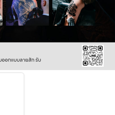
รับออกแบบลายสัก รับ