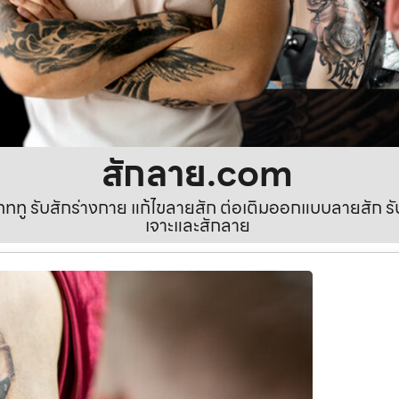
สักลาย.com
ทททู รับสักร่างกาย แก้ไขลายสัก ต่อเติมออกแบบลายสัก 
เจาะและสักลาย