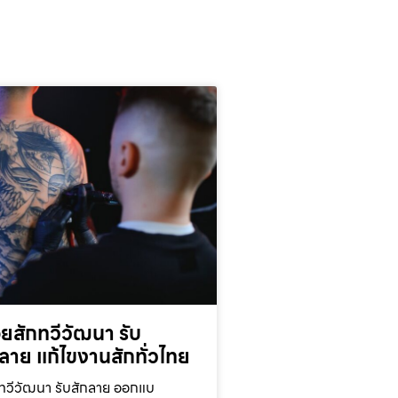
อยสักทวีวัฒนา รับ
าย แก้ไขงานสักทั่วไทย
กทวีวัฒนา รับสักลาย ออกแบ