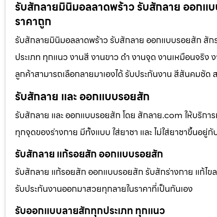
รับสักลายมินิมอลลาดพร้าว รับสักลาย ออกแบบ
ราคาถูก
รับสักลายมินิมอลลาดพร้าว รับสักลาย ออกแบบรอยสัก สัก
ประเภท ทุกแนว งานสี งานขาว ดำ งานจุด งานเหมือนจริง งาน
ลูกค้าสามารถเลือกลายมาเองได้ รับประกันงาน สีสันคมชัด 
รับสักลาย และ ออกแบบรอยสัก
รับสักลาย และ ออกแบบรอยสัก โดย สักลาย.com ให้บริการกา
ทุกจุดของร่างกาย มีทั้งแบบ ใส่ยาชา และ ไม่ใส่ยาชาขึ้นอยู่กั
รับสักลาย แก้รอยสัก ออกแบบรอยสัก
รับสักลาย แก้รอยสัก ออกแบบรอยสัก รับสักร่างกาย แก้ไข
รับประกันงานออกมาสวยทุกลายในราคาที่เป็นกันเอง
รับออกแบบลายสักทุกประเภท ทุกแนว