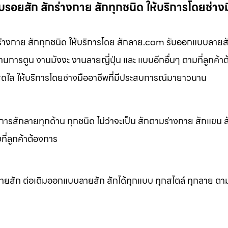
รอยสัก สักร่างกาย สักทุกชนิด ให้บริการโดยช่าง
ร่างกาย สักทุกชนิด ให้บริการโดย สักลาย.com รับออกแบบลายส
การตูน งานมังงะ งานลายญี่ปุ่น และ แบบอีกอื่นๆ ตามที่ลูกค้า
สดใส ให้บริการโดยช่างมืออาชีพที่มีประสบการณ์มายาวนาน
รสักลายทุกด้าน ทุกชนิด ไม่ว่าจะเป็น สักตามร่างกาย สักแขน ส
บที่ลูกค้าต้องการ
ลายสัก ต่อเติมออกแบบลายสัก สักได้ทุกแบบ ทุกสไตล์ ทุกลาย ต