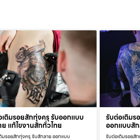
่อเติมรอยสักทุ่งครุ รับออกแบบ
รับต่อเติมร
าย แก้ไขงานสักทั่วไทย
ออกแบบสักล
เติมรอยสักทุ่งครุ รับสักลาย ออกแบบ
รับต่อเติมรอยสั