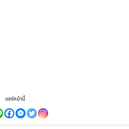
แชร์หน้านี้