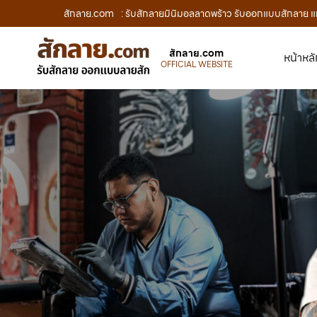
สักลาย.com
: รับสักลายมินิมอลลาดพร้าว รับออกแบบสักลาย แก
สักลาย.com
หน้าหล
OFFICIAL WEBSITE