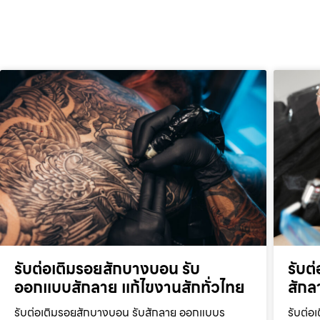
รับต่อเติมรอยสักบางบอน รับ
รับต
ออกแบบสักลาย แก้ไขงานสักทั่วไทย
สักล
รับต่อเติมรอยสักบางบอน รับสักลาย ออกแบบร
รับต่อ