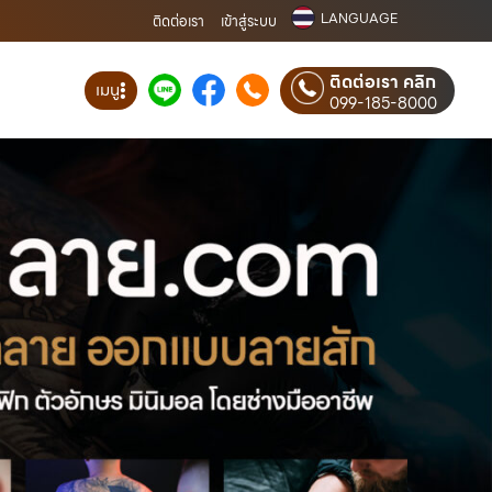
LANGUAGE
ติดต่อเรา
เข้าสู่ระบบ
ติดต่อเรา คลิก
เมนู
099-185-8000