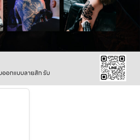
รับออกแบบลายสัก รับ