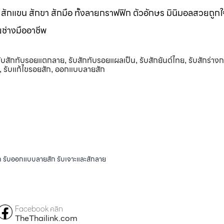
 สักแขน สักขา สักมือ ทั้งลายกราฟฟิก ตัวอักษร มินิมอลสวยถูกใจ
ยช่างมืออาชีพ
รับสักทับรอยแตกลาย
รับสักทับรอยแผลเป็น
รับสักยันต์ไทย
รับสักร่าง
,
,
,
รับแก้ไขรอยสัก
ออกแบบลายสัก
,
,
ัก รับออกแบบลายสัก รับเจาะและสักลาย
Facebook คลิก
TheThailink.com