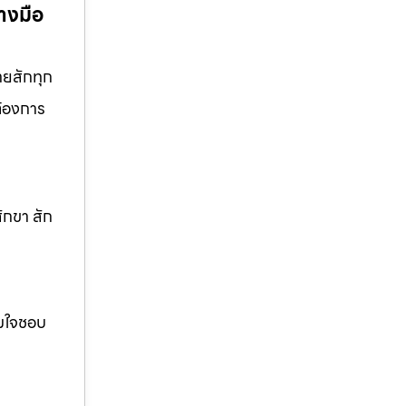
างมือ
ายสักทุก
ต้องการ
ักขา สัก
ามใจชอบ