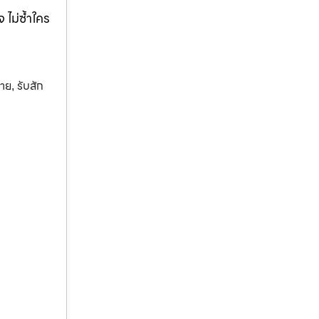
 ไม่ซ้ำใคร
กาย
รับสัก
,