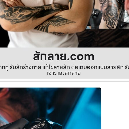
สักลาย.com
ทททู รับสักร่างกาย แก้ไขลายสัก ต่อเติมออกแบบลายสัก 
เจาะและสักลาย