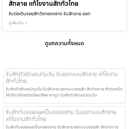
สักลาย แก้ไขงานสักทั่วไทย
รับต่อเติมรอยสักวังทองหลาง รับสักลาย ออก
ดูเพิ่มเติม »
ดูบทความทั้งหมด
รับสักตัวอักษรปทุมวัน รับออกแบบสักลาย แก้ไขงาน
สักทั่วไทย
รับสักตัวอักษรปทุมวัน รับสักลาย ออกแบบรอยสัก สักร่างกาย สักทุกชนิด
ให้บริการโดยช่างมืออาชีพราคาถูก รับสักตัวอักษรปทุมวัน
รับสักทับรอยแผลเป็นคลองสาน รับออกแบบสักลาย
แก้ไขงานสักทั่วไทย
รับสักทับรอยแผลเป็นคลองสาน รับสักลาย ออกแบบรอยสัก สักร่างกาย