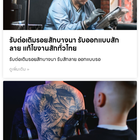
รับต่อเติมรอยสักบางนา รับออกแบบสัก
ลาย แก้ไขงานสักทั่วไทย
รับต่อเติมรอยสักบางนา รับสักลาย ออกแบบรอ
ดูเพิ่มเติม »