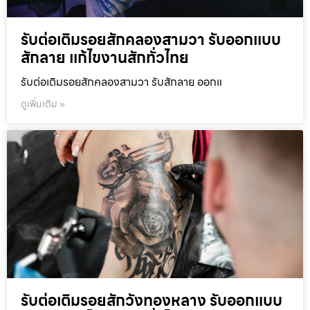
รับต่อเติมรอยสักคลองสามวา รับออกแบบ
สักลาย แก้ไขงานสักทั่วไทย
รับต่อเติมรอยสักคลองสามวา รับสักลาย ออกแ
ดูเพิ่มเติม »
รับต่อเติมรอยสักวังทองหลาง รับออกแบบ