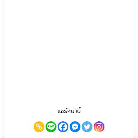
แชร์หน้านี้