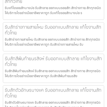
สักทั่วไทย
รับแก้ไขรอยสักบางบ่อ รับสักลาย ออกแบบรอยสัก สักร่างกาย สักทุกชนิด
ให้บริการโดยช่างมืออาชีพราคาถูก รับแก้ไขรอยสักบางบ่อ ร
รับสักร่างกายสายไหม รับออกแบบสักลาย แก้ไขงานสัก
ทั่วไทย
รับสักร่างกายสายไหม รับสักลาย ออกแบบรอยสัก สักร่างกาย สักทุกชนิด
ให้บริการโดยช่างมืออาชีพราคาถูก รับสักร่างกายสายไหม รับ
รับสักสีพันท้ายนรสิงห์ รับออกแบบสักลาย แก้ไขงานสัก
ทั่วไทย
รับสักสีพันท้ายนรสิงห์ รับสักลาย ออกแบบรอยสัก สักร่างกาย สักทุกชนิด
ให้บริการโดยช่างมืออาชีพราคาถูก รับสักสีพันท้ายนรสิง
รับสักตัวอักษรบางแค รับออกแบบสักลาย แก้ไขงานสัก
ทั่วไทย
รับสักตัวอักษรบางแค รับสักลาย ออกแบบรอยสัก สักร่างกาย สักทุกชนิด