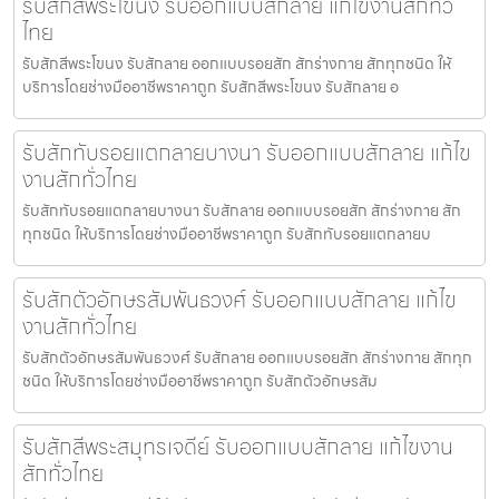
รับสักสีพระโขนง รับออกแบบสักลาย แก้ไขงานสักทั่ว
ไทย
รับสักสีพระโขนง รับสักลาย ออกแบบรอยสัก สักร่างกาย สักทุกชนิด ให้
บริการโดยช่างมืออาชีพราคาถูก รับสักสีพระโขนง รับสักลาย อ
รับสักทับรอยแตกลายบางนา รับออกแบบสักลาย แก้ไข
งานสักทั่วไทย
รับสักทับรอยแตกลายบางนา รับสักลาย ออกแบบรอยสัก สักร่างกาย สัก
ทุกชนิด ให้บริการโดยช่างมืออาชีพราคาถูก รับสักทับรอยแตกลายบ
รับสักตัวอักษรสัมพันธวงศ์ รับออกแบบสักลาย แก้ไข
งานสักทั่วไทย
รับสักตัวอักษรสัมพันธวงศ์ รับสักลาย ออกแบบรอยสัก สักร่างกาย สักทุก
ชนิด ให้บริการโดยช่างมืออาชีพราคาถูก รับสักตัวอักษรสัม
รับสักสีพระสมุทรเจดีย์ รับออกแบบสักลาย แก้ไขงาน
สักทั่วไทย