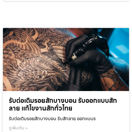
รับต่อเติมรอยสักบางบอน รับออกแบบสัก
ลาย แก้ไขงานสักทั่วไทย
รับต่อเติมรอยสักบางบอน รับสักลาย ออกแบบร
ดูเพิ่มเติม »