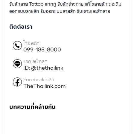
รับสักลาย Tattoo แทททู รับสักร่างกาย แก้ไขลายสัก ต่อเติม
ออกแบบลายสัก รับออกแบบลายสัก รับเจาะและสักลาย
ติดต่อเรา
โทร คลิก
099-185-8000
แอดไลน์ คลิก
ID: @thethailink
Facebook คลิก
TheThailink.com
บทความที่คล้ายกัน