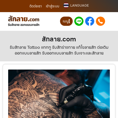
LANGUAGE
ติดต่อเรา
เข้าสู่ระบบ
เมนู
สักลาย.com
รับสักลาย Tattoo แทททู รับสักร่างกาย แก้ไขลายสัก ต่อเติม
ออกแบบลายสัก รับออกแบบลายสัก รับเจาะและสักลาย