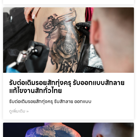
รับต่อเติมรอยสักทุ่งครุ รับออกแบบสักลาย
แก้ไขงานสักทั่วไทย
รับต่อเติมรอยสักทุ่งครุ รับสักลาย ออกแบบ
ดูเพิ่มเติม »