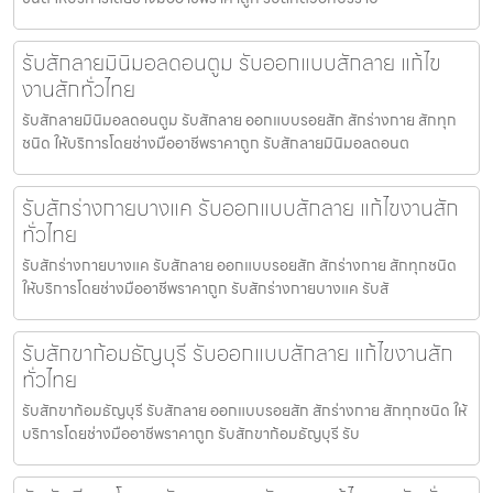
รับสักลายมินิมอลดอนตูม รับออกแบบสักลาย แก้ไข
งานสักทั่วไทย
รับสักลายมินิมอลดอนตูม รับสักลาย ออกแบบรอยสัก สักร่างกาย สักทุก
ชนิด ให้บริการโดยช่างมืออาชีพราคาถูก รับสักลายมินิมอลดอนต
รับสักร่างกายบางแค รับออกแบบสักลาย แก้ไขงานสัก
ทั่วไทย
รับสักร่างกายบางแค รับสักลาย ออกแบบรอยสัก สักร่างกาย สักทุกชนิด
ให้บริการโดยช่างมืออาชีพราคาถูก รับสักร่างกายบางแค รับสั
รับสักขาก้อมธัญบุรี รับออกแบบสักลาย แก้ไขงานสัก
ทั่วไทย
รับสักขาก้อมธัญบุรี รับสักลาย ออกแบบรอยสัก สักร่างกาย สักทุกชนิด ให้
บริการโดยช่างมืออาชีพราคาถูก รับสักขาก้อมธัญบุรี รับ