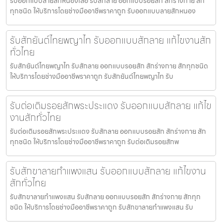
รับออกแบบลายสักหนองเสือ รับสักลาย ออกแบบรอยสัก สักร่างกาย สัก
ทุกชนิด ให้บริการโดยช่างมืออาชีพราคาถูก รับออกแบบลายสักหนอง
รับสักยันต์ไทยพญาไท รับออกแบบสักลาย แก้ไขงานสัก
ทั่วไทย
รับสักยันต์ไทยพญาไท รับสักลาย ออกแบบรอยสัก สักร่างกาย สักทุกชนิด
ให้บริการโดยช่างมืออาชีพราคาถูก รับสักยันต์ไทยพญาไท รับ
รับต่อเติมรอยสักพระประแดง รับออกแบบสักลาย แก้ไข
งานสักทั่วไทย
รับต่อเติมรอยสักพระประแดง รับสักลาย ออกแบบรอยสัก สักร่างกาย สัก
ทุกชนิด ให้บริการโดยช่างมืออาชีพราคาถูก รับต่อเติมรอยสักพ
รับสักขาลายกำแพงแสน รับออกแบบสักลาย แก้ไขงาน
สักทั่วไทย
รับสักขาลายกำแพงแสน รับสักลาย ออกแบบรอยสัก สักร่างกาย สักทุก
ชนิด ให้บริการโดยช่างมืออาชีพราคาถูก รับสักขาลายกำแพงแสน รับ