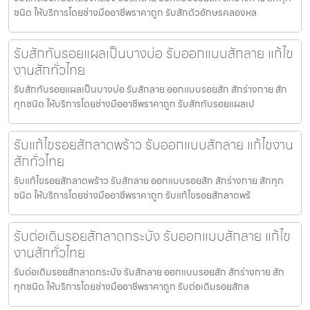
ชนิด ให้บริการโดยช่างมืออาชีพราคาถูก รับสักตัวอักษรคลองหล
รับสักทับรอยแผลเป็นบางบ่อ รับออกแบบสักลาย แก้ไข
งานสักทั่วไทย
รับสักทับรอยแผลเป็นบางบ่อ รับสักลาย ออกแบบรอยสัก สักร่างกาย สัก
ทุกชนิด ให้บริการโดยช่างมืออาชีพราคาถูก รับสักทับรอยแผลเป
รับแก้ไขรอยสักลาดพร้าว รับออกแบบสักลาย แก้ไขงาน
สักทั่วไทย
รับแก้ไขรอยสักลาดพร้าว รับสักลาย ออกแบบรอยสัก สักร่างกาย สักทุก
ชนิด ให้บริการโดยช่างมืออาชีพราคาถูก รับแก้ไขรอยสักลาดพร้
รับต่อเติมรอยสักลาดกระบัง รับออกแบบสักลาย แก้ไข
งานสักทั่วไทย
รับต่อเติมรอยสักลาดกระบัง รับสักลาย ออกแบบรอยสัก สักร่างกาย สัก
ทุกชนิด ให้บริการโดยช่างมืออาชีพราคาถูก รับต่อเติมรอยสักล