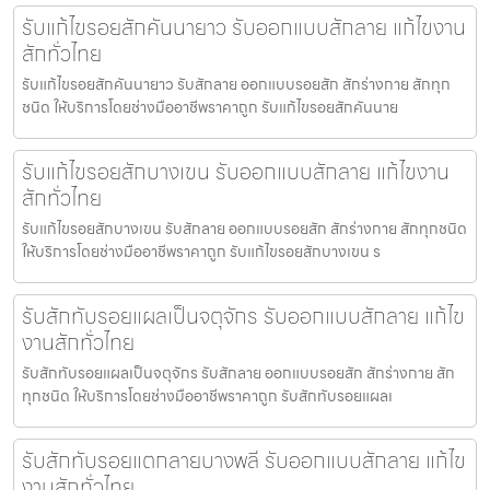
รับแก้ไขรอยสักคันนายาว รับออกแบบสักลาย แก้ไขงาน
สักทั่วไทย
รับแก้ไขรอยสักคันนายาว รับสักลาย ออกแบบรอยสัก สักร่างกาย สักทุก
ชนิด ให้บริการโดยช่างมืออาชีพราคาถูก รับแก้ไขรอยสักคันนาย
รับแก้ไขรอยสักบางเขน รับออกแบบสักลาย แก้ไขงาน
สักทั่วไทย
รับแก้ไขรอยสักบางเขน รับสักลาย ออกแบบรอยสัก สักร่างกาย สักทุกชนิด
ให้บริการโดยช่างมืออาชีพราคาถูก รับแก้ไขรอยสักบางเขน ร
รับสักทับรอยแผลเป็นจตุจักร รับออกแบบสักลาย แก้ไข
งานสักทั่วไทย
รับสักทับรอยแผลเป็นจตุจักร รับสักลาย ออกแบบรอยสัก สักร่างกาย สัก
ทุกชนิด ให้บริการโดยช่างมืออาชีพราคาถูก รับสักทับรอยแผลเ
รับสักทับรอยแตกลายบางพลี รับออกแบบสักลาย แก้ไข
งานสักทั่วไทย