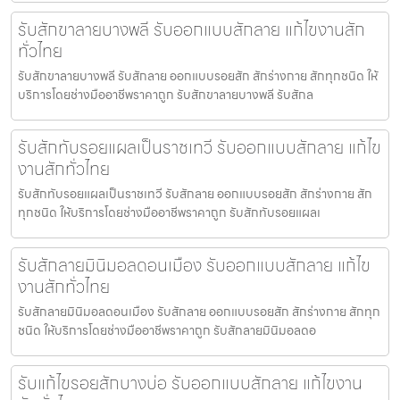
รับสักขาลายบางพลี รับออกแบบสักลาย แก้ไขงานสัก
ทั่วไทย
รับสักขาลายบางพลี รับสักลาย ออกแบบรอยสัก สักร่างกาย สักทุกชนิด ให้
บริการโดยช่างมืออาชีพราคาถูก รับสักขาลายบางพลี รับสักล
รับสักทับรอยแผลเป็นราชเทวี รับออกแบบสักลาย แก้ไข
งานสักทั่วไทย
รับสักทับรอยแผลเป็นราชเทวี รับสักลาย ออกแบบรอยสัก สักร่างกาย สัก
ทุกชนิด ให้บริการโดยช่างมืออาชีพราคาถูก รับสักทับรอยแผลเ
รับสักลายมินิมอลดอนเมือง รับออกแบบสักลาย แก้ไข
งานสักทั่วไทย
รับสักลายมินิมอลดอนเมือง รับสักลาย ออกแบบรอยสัก สักร่างกาย สักทุก
ชนิด ให้บริการโดยช่างมืออาชีพราคาถูก รับสักลายมินิมอลดอ
รับแก้ไขรอยสักบางบ่อ รับออกแบบสักลาย แก้ไขงาน