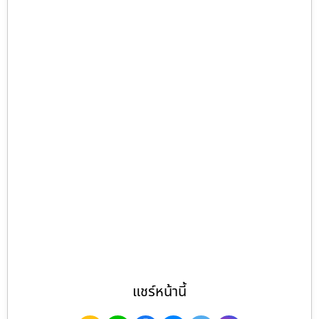
แชร์หน้านี้