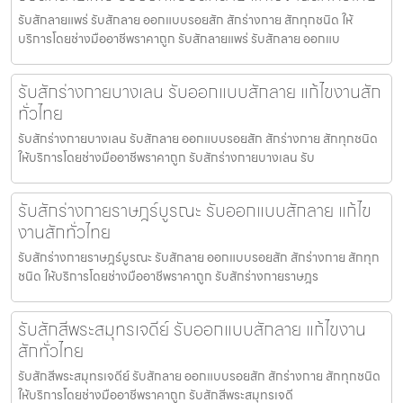
รับสักลายแพร่ รับสักลาย ออกแบบรอยสัก สักร่างกาย สักทุกชนิด ให้
บริการโดยช่างมืออาชีพราคาถูก รับสักลายแพร่ รับสักลาย ออกแบ
รับสักร่างกายบางเลน รับออกแบบสักลาย แก้ไขงานสัก
ทั่วไทย
รับสักร่างกายบางเลน รับสักลาย ออกแบบรอยสัก สักร่างกาย สักทุกชนิด
ให้บริการโดยช่างมืออาชีพราคาถูก รับสักร่างกายบางเลน รับ
รับสักร่างกายราษฎร์บูรณะ รับออกแบบสักลาย แก้ไข
งานสักทั่วไทย
รับสักร่างกายราษฎร์บูรณะ รับสักลาย ออกแบบรอยสัก สักร่างกาย สักทุก
ชนิด ให้บริการโดยช่างมืออาชีพราคาถูก รับสักร่างกายราษฎร
รับสักสีพระสมุทรเจดีย์ รับออกแบบสักลาย แก้ไขงาน
สักทั่วไทย
รับสักสีพระสมุทรเจดีย์ รับสักลาย ออกแบบรอยสัก สักร่างกาย สักทุกชนิด
ให้บริการโดยช่างมืออาชีพราคาถูก รับสักสีพระสมุทรเจดี