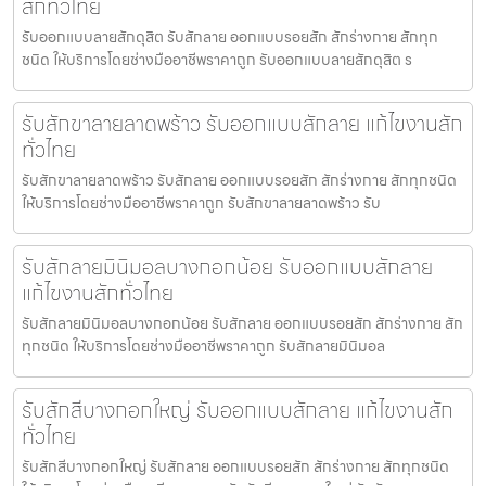
สักทั่วไทย
รับออกแบบลายสักดุสิต รับสักลาย ออกแบบรอยสัก สักร่างกาย สักทุก
ชนิด ให้บริการโดยช่างมืออาชีพราคาถูก รับออกแบบลายสักดุสิต ร
รับสักขาลายลาดพร้าว รับออกแบบสักลาย แก้ไขงานสัก
ทั่วไทย
รับสักขาลายลาดพร้าว รับสักลาย ออกแบบรอยสัก สักร่างกาย สักทุกชนิด
ให้บริการโดยช่างมืออาชีพราคาถูก รับสักขาลายลาดพร้าว รับ
รับสักลายมินิมอลบางกอกน้อย รับออกแบบสักลาย
แก้ไขงานสักทั่วไทย
รับสักลายมินิมอลบางกอกน้อย รับสักลาย ออกแบบรอยสัก สักร่างกาย สัก
ทุกชนิด ให้บริการโดยช่างมืออาชีพราคาถูก รับสักลายมินิมอล
รับสักสีบางกอกใหญ่ รับออกแบบสักลาย แก้ไขงานสัก
ทั่วไทย
รับสักสีบางกอกใหญ่ รับสักลาย ออกแบบรอยสัก สักร่างกาย สักทุกชนิด