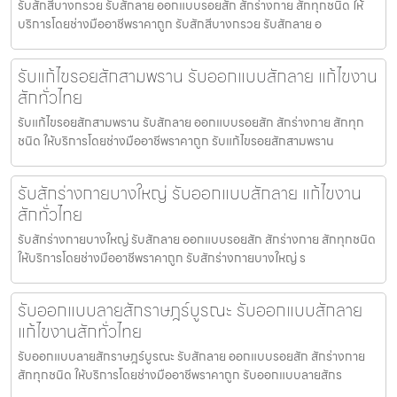
รับสักสีบางกรวย รับสักลาย ออกแบบรอยสัก สักร่างกาย สักทุกชนิด ให้
บริการโดยช่างมืออาชีพราคาถูก รับสักสีบางกรวย รับสักลาย อ
รับแก้ไขรอยสักสามพราน รับออกแบบสักลาย แก้ไขงาน
สักทั่วไทย
รับแก้ไขรอยสักสามพราน รับสักลาย ออกแบบรอยสัก สักร่างกาย สักทุก
ชนิด ให้บริการโดยช่างมืออาชีพราคาถูก รับแก้ไขรอยสักสามพราน
รับสักร่างกายบางใหญ่ รับออกแบบสักลาย แก้ไขงาน
สักทั่วไทย
รับสักร่างกายบางใหญ่ รับสักลาย ออกแบบรอยสัก สักร่างกาย สักทุกชนิด
ให้บริการโดยช่างมืออาชีพราคาถูก รับสักร่างกายบางใหญ่ ร
รับออกแบบลายสักราษฎร์บูรณะ รับออกแบบสักลาย
แก้ไขงานสักทั่วไทย
รับออกแบบลายสักราษฎร์บูรณะ รับสักลาย ออกแบบรอยสัก สักร่างกาย
สักทุกชนิด ให้บริการโดยช่างมืออาชีพราคาถูก รับออกแบบลายสักร