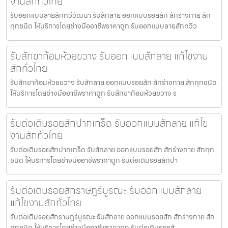
งานสักทั่วไทย
รับออกแบบลายสักทวีวัฒนา รับสักลาย ออกแบบรอยสัก สักร่างกาย สัก
ทุกชนิด ให้บริการโดยช่างมืออาชีพราคาถูก รับออกแบบลายสักทวีว
รับสักขาก้อมห้วยขวาง รับออกแบบสักลาย แก้ไขงาน
สักทั่วไทย
รับสักขาก้อมห้วยขวาง รับสักลาย ออกแบบรอยสัก สักร่างกาย สักทุกชนิด
ให้บริการโดยช่างมืออาชีพราคาถูก รับสักขาก้อมห้วยขวาง ร
รับต่อเติมรอยสักปากเกร็ด รับออกแบบสักลาย แก้ไข
งานสักทั่วไทย
รับต่อเติมรอยสักปากเกร็ด รับสักลาย ออกแบบรอยสัก สักร่างกาย สักทุก
ชนิด ให้บริการโดยช่างมืออาชีพราคาถูก รับต่อเติมรอยสักปา
รับต่อเติมรอยสักราษฎร์บูรณะ รับออกแบบสักลาย
แก้ไขงานสักทั่วไทย
รับต่อเติมรอยสักราษฎร์บูรณะ รับสักลาย ออกแบบรอยสัก สักร่างกาย สัก
ทุกชนิด ให้บริการโดยช่างมืออาชีพราคาถูก รับต่อเติมรอยสั