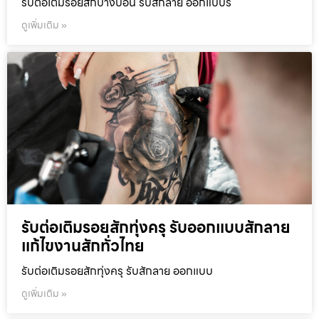
รับต่อเติมรอยสักบางบอน รับสักลาย ออกแบบร
ดูเพิ่มเติม »
รับต่อเติมรอยสักทุ่งครุ รับออกแบบสักลาย
แก้ไขงานสักทั่วไทย
รับต่อเติมรอยสักทุ่งครุ รับสักลาย ออกแบบ
ดูเพิ่มเติม »