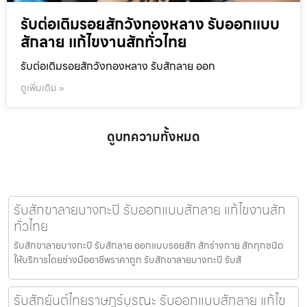
รับต่อเติมรอยสักวังทองหลาง รับออกแบบ
สักลาย แก้ไขงานสักทั่วไทย
รับต่อเติมรอยสักวังทองหลาง รับสักลาย ออก
ดูเพิ่มเติม »
ดูบทความทั้งหมด
รับสักขาลายบางกะปิ รับออกแบบสักลาย แก้ไขงานสัก
ทั่วไทย
รับสักขาลายบางกะปิ รับสักลาย ออกแบบรอยสัก สักร่างกาย สักทุกชนิด
ให้บริการโดยช่างมืออาชีพราคาถูก รับสักขาลายบางกะปิ รับสั
รับสักยันต์ไทยราษฎร์บูรณะ รับออกแบบสักลาย แก้ไข