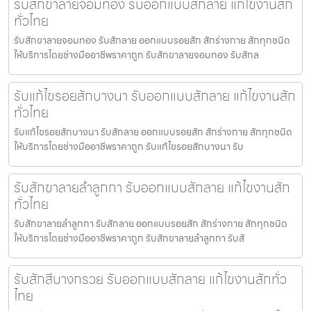
รับสักขาลายจอมทอง รับออกแบบสักลาย แก้ไขงานสัก
ทั่วไทย
รับสักขาลายจอมทอง รับสักลาย ออกแบบรอยสัก สักร่างกาย สักทุกชนิด
ให้บริการโดยช่างมืออาชีพราคาถูก รับสักขาลายจอมทอง รับสักล
รับแก้ไขรอยสักบางนา รับออกแบบสักลาย แก้ไขงานสัก
ทั่วไทย
รับแก้ไขรอยสักบางนา รับสักลาย ออกแบบรอยสัก สักร่างกาย สักทุกชนิด
ให้บริการโดยช่างมืออาชีพราคาถูก รับแก้ไขรอยสักบางนา รับ
รับสักขาลายลำลูกกา รับออกแบบสักลาย แก้ไขงานสัก
ทั่วไทย
รับสักขาลายลำลูกกา รับสักลาย ออกแบบรอยสัก สักร่างกาย สักทุกชนิด
ให้บริการโดยช่างมืออาชีพราคาถูก รับสักขาลายลำลูกกา รับสั
รับสักสีบางกรวย รับออกแบบสักลาย แก้ไขงานสักทั่ว
ไทย