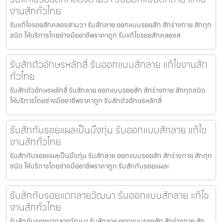
งานสักทั่วไทย
รับแก้ไขรอยสักคลองสามวา รับสักลาย ออกแบบรอยสัก สักร่างกาย สักทุก
ชนิด ให้บริการโดยช่างมืออาชีพราคาถูก รับแก้ไขรอยสักคลองส
รับสักตัวอักษรหลักสี่ รับออกแบบสักลาย แก้ไขงานสัก
ทั่วไทย
รับสักตัวอักษรหลักสี่ รับสักลาย ออกแบบรอยสัก สักร่างกาย สักทุกชนิด
ให้บริการโดยช่างมืออาชีพราคาถูก รับสักตัวอักษรหลักสี่
รับสักทับรอยแผลเป็นบึงกุ่ม รับออกแบบสักลาย แก้ไข
งานสักทั่วไทย
รับสักทับรอยแผลเป็นบึงกุ่ม รับสักลาย ออกแบบรอยสัก สักร่างกาย สักทุก
ชนิด ให้บริการโดยช่างมืออาชีพราคาถูก รับสักทับรอยแผลเ
รับสักทับรอยแตกลายวัฒนา รับออกแบบสักลาย แก้ไข
งานสักทั่วไทย
รับสักทับรอยแตกลายวัฒนา รับสักลาย ออกแบบรอยสัก สักร่างกาย สัก