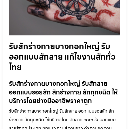
รับสักร่างกายบางกอกใหญ่ รับ
ออกแบบสักลาย แก้ไขงานสักทั่ว
ไทย
รับสักร่างกายบางกอกใหญ่ รับสักลาย
ออกแบบรอยสัก สักร่างกาย สักทุกชนิด ให้
บริการโดยช่างมืออาชีพราคาถูก
รับสักร่างกายบางกอกใหญ่ รับสักลาย ออกแบบรอยสัก สัก
ร่างกาย สักทุกชนิด ให้บริการโดย สักลาย.com รับออกแบบ
ลายสักทุกประเภท ทุกแนว งานสี งานขาว ดำ งานจุด งาน