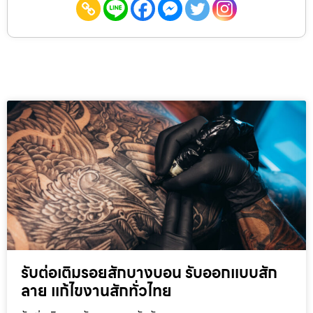
รับต่อเติมรอยสักบางบอน รับออกแบบสัก
ลาย แก้ไขงานสักทั่วไทย