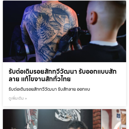
รับต่อเติมรอยสักทวีวัฒนา รับออกแบบสัก
ลาย แก้ไขงานสักทั่วไทย
รับต่อเติมรอยสักทวีวัฒนา รับสักลาย ออกแบ
ดูเพิ่มเติม »