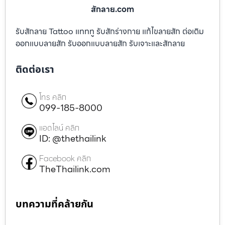
สักลาย.com
รับสักลาย Tattoo แทททู รับสักร่างกาย แก้ไขลายสัก ต่อเติม
ออกแบบลายสัก รับออกแบบลายสัก รับเจาะและสักลาย
ติดต่อเรา
โทร คลิก
099-185-8000
แอดไลน์ คลิก
ID: @thethailink
Facebook คลิก
TheThailink.com
บทความที่คล้ายกัน