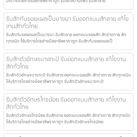
บริการโดยช่างมืออาชีพราคาถูก รับสักสีบ้านแพ้ว รับสักลาย
รับสักทับรอยแผลเป็นบางนา รับออกแบบสักลาย แก้ไข
งานสักทั่วไทย
รับสักทับรอยแผลเป็นบางนา รับสักลาย ออกแบบรอยสัก สักร่างกาย สัก
ทุกชนิด ให้บริการโดยช่างมืออาชีพราคาถูก รับสักทับรอยแผลเป็
รับสักตัวอักษรบางกะปิ รับออกแบบสักลาย แก้ไขงาน
สักทั่วไทย
รับสักตัวอักษรบางกะปิ รับสักลาย ออกแบบรอยสัก สักร่างกาย สักทุกชนิด
ให้บริการโดยช่างมืออาชีพราคาถูก รับสักตัวอักษรบางกะปิ
รับสักตัวอักษรไทรน้อย รับออกแบบสักลาย แก้ไขงาน
สักทั่วไทย
รับสักตัวอักษรไทรน้อย รับสักลาย ออกแบบรอยสัก สักร่างกาย สักทุกชนิด
ให้บริการโดยช่างมืออาชีพราคาถูก รับสักตัวอักษรไทรน้อย