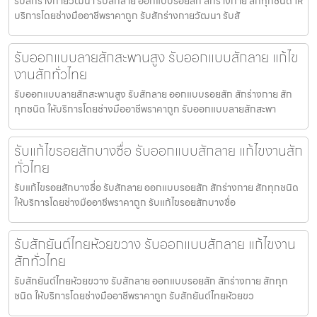
รับสักร่างกายวัฒนา รับสักลาย ออกแบบรอยสัก สักร่างกาย สักทุกชนิด ให้
บริการโดยช่างมืออาชีพราคาถูก รับสักร่างกายวัฒนา รับสั
รับออกแบบลายสักสะพานสูง รับออกแบบสักลาย แก้ไข
งานสักทั่วไทย
รับออกแบบลายสักสะพานสูง รับสักลาย ออกแบบรอยสัก สักร่างกาย สัก
ทุกชนิด ให้บริการโดยช่างมืออาชีพราคาถูก รับออกแบบลายสักสะพา
รับแก้ไขรอยสักบางซื่อ รับออกแบบสักลาย แก้ไขงานสัก
ทั่วไทย
รับแก้ไขรอยสักบางซื่อ รับสักลาย ออกแบบรอยสัก สักร่างกาย สักทุกชนิด
ให้บริการโดยช่างมืออาชีพราคาถูก รับแก้ไขรอยสักบางซื่อ
รับสักยันต์ไทยห้วยขวาง รับออกแบบสักลาย แก้ไขงาน
สักทั่วไทย
รับสักยันต์ไทยห้วยขวาง รับสักลาย ออกแบบรอยสัก สักร่างกาย สักทุก
ชนิด ให้บริการโดยช่างมืออาชีพราคาถูก รับสักยันต์ไทยห้วยขว