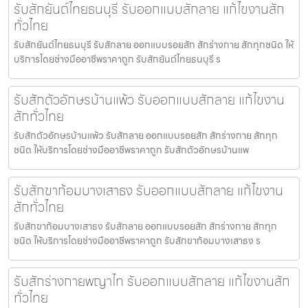
รับสักยันต์ไทยธนบุรี รับออกแบบสักลาย แก้ไขงานสัก
ทั่วไทย
รับสักยันต์ไทยธนบุรี รับสักลาย ออกแบบรอยสัก สักร่างกาย สักทุกชนิด ให้
บริการโดยช่างมืออาชีพราคาถูก รับสักยันต์ไทยธนบุรี ร
รับสักตัวอักษรบ้านแพ้ว รับออกแบบสักลาย แก้ไขงาน
สักทั่วไทย
รับสักตัวอักษรบ้านแพ้ว รับสักลาย ออกแบบรอยสัก สักร่างกาย สักทุก
ชนิด ให้บริการโดยช่างมืออาชีพราคาถูก รับสักตัวอักษรบ้านแพ
รับสักขาก้อมบางเสาธง รับออกแบบสักลาย แก้ไขงาน
สักทั่วไทย
รับสักขาก้อมบางเสาธง รับสักลาย ออกแบบรอยสัก สักร่างกาย สักทุก
ชนิด ให้บริการโดยช่างมืออาชีพราคาถูก รับสักขาก้อมบางเสาธง ร
รับสักร่างกายพญาไท รับออกแบบสักลาย แก้ไขงานสัก
ทั่วไทย