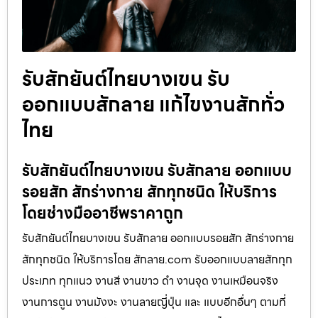
รับสักยันต์ไทยบางเขน รับ
ออกแบบสักลาย แก้ไขงานสักทั่ว
ไทย
รับสักยันต์ไทยบางเขน รับสักลาย ออกแบบ
รอยสัก สักร่างกาย สักทุกชนิด ให้บริการ
โดยช่างมืออาชีพราคาถูก
รับสักยันต์ไทยบางเขน รับสักลาย ออกแบบรอยสัก สักร่างกาย
สักทุกชนิด ให้บริการโดย สักลาย.com รับออกแบบลายสักทุก
ประเภท ทุกแนว งานสี งานขาว ดำ งานจุด งานเหมือนจริง
งานการตูน งานมังงะ งานลายญี่ปุ่น และ แบบอีกอื่นๆ ตามที่