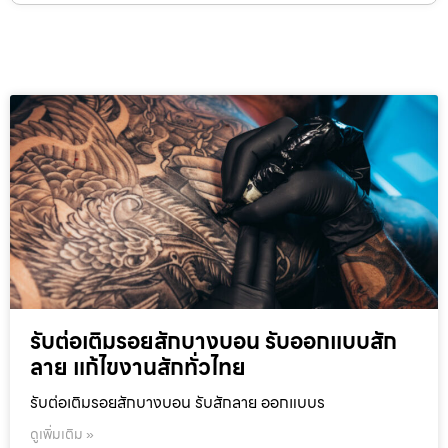
รับต่อเติมรอยสักบางบอน รับออกแบบสัก
ลาย แก้ไขงานสักทั่วไทย
รับต่อเติมรอยสักบางบอน รับสักลาย ออกแบบร
ดูเพิ่มเติม »