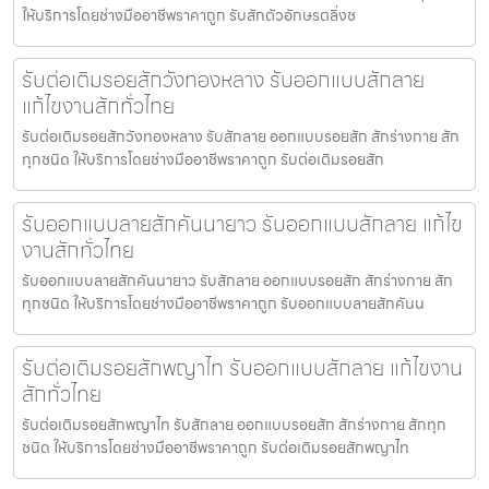
ให้บริการโดยช่างมืออาชีพราคาถูก รับสักตัวอักษรตลิ่งช
รับต่อเติมรอยสักวังทองหลาง รับออกแบบสักลาย
แก้ไขงานสักทั่วไทย
รับต่อเติมรอยสักวังทองหลาง รับสักลาย ออกแบบรอยสัก สักร่างกาย สัก
ทุกชนิด ให้บริการโดยช่างมืออาชีพราคาถูก รับต่อเติมรอยสัก
รับออกแบบลายสักคันนายาว รับออกแบบสักลาย แก้ไข
งานสักทั่วไทย
รับออกแบบลายสักคันนายาว รับสักลาย ออกแบบรอยสัก สักร่างกาย สัก
ทุกชนิด ให้บริการโดยช่างมืออาชีพราคาถูก รับออกแบบลายสักคันน
รับต่อเติมรอยสักพญาไท รับออกแบบสักลาย แก้ไขงาน
สักทั่วไทย
รับต่อเติมรอยสักพญาไท รับสักลาย ออกแบบรอยสัก สักร่างกาย สักทุก
ชนิด ให้บริการโดยช่างมืออาชีพราคาถูก รับต่อเติมรอยสักพญาไท