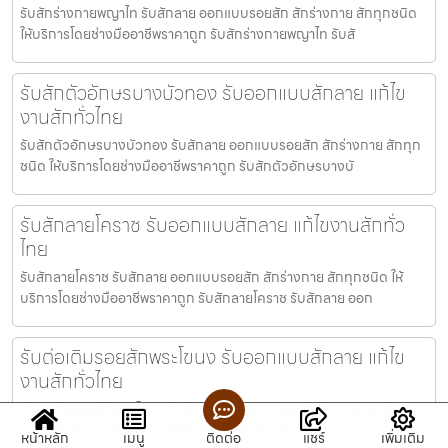
รับสักร่างกายพญาไท รับสักลาย ออกแบบรอยสัก สักร่างกาย สักทุกชนิด
ให้บริการโดยช่างมืออาชีพราคาถูก รับสักร่างกายพญาไท รับสั
รับสักตัวอักษรบางบัวทอง รับออกแบบสักลาย แก้ไข
งานสักทั่วไทย
รับสักตัวอักษรบางบัวทอง รับสักลาย ออกแบบรอยสัก สักร่างกาย สักทุก
ชนิด ให้บริการโดยช่างมืออาชีพราคาถูก รับสักตัวอักษรบางบั
รับสักลายโคราช รับออกแบบสักลาย แก้ไขงานสักทั่ว
ไทย
รับสักลายโคราช รับสักลาย ออกแบบรอยสัก สักร่างกาย สักทุกชนิด ให้
บริการโดยช่างมืออาชีพราคาถูก รับสักลายโคราช รับสักลาย ออก
รับต่อเติมรอยสักพระโขนง รับออกแบบสักลาย แก้ไข
งานสักทั่วไทย
รับต่อเติมรอยสักพระโขนง รับสักลาย ออกแบบรอยสัก สักร่างกาย สักทุก
ชนิด ให้บริการโดยช่างมืออาชีพราคาถูก รับต่อเติมรอยสักพระ
หน้าหลัก
เมนู
ติดต่อ
แชร์
เพิ่มเติม