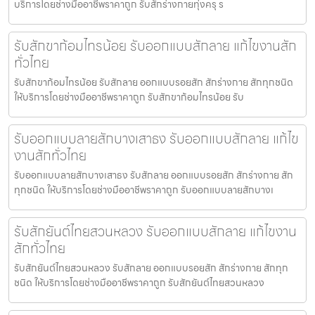
บริการโดยช่างมืออาชีพราคาถูก รับสักร่างกายทุ่งครุ ร
รับสักขาก้อมไทรน้อย รับออกแบบสักลาย แก้ไขงานสัก
ทั่วไทย
รับสักขาก้อมไทรน้อย รับสักลาย ออกแบบรอยสัก สักร่างกาย สักทุกชนิด
ให้บริการโดยช่างมืออาชีพราคาถูก รับสักขาก้อมไทรน้อย รับ
รับออกแบบลายสักบางเสาธง รับออกแบบสักลาย แก้ไข
งานสักทั่วไทย
รับออกแบบลายสักบางเสาธง รับสักลาย ออกแบบรอยสัก สักร่างกาย สัก
ทุกชนิด ให้บริการโดยช่างมืออาชีพราคาถูก รับออกแบบลายสักบางเ
รับสักยันต์ไทยสวนหลวง รับออกแบบสักลาย แก้ไขงาน
สักทั่วไทย
รับสักยันต์ไทยสวนหลวง รับสักลาย ออกแบบรอยสัก สักร่างกาย สักทุก
ชนิด ให้บริการโดยช่างมืออาชีพราคาถูก รับสักยันต์ไทยสวนหลวง