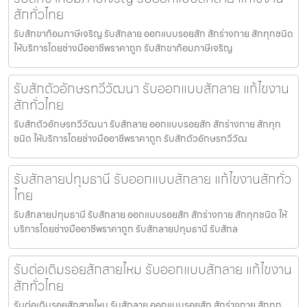
สักทั่วไทย
รับสักขาก้อมภาษีเจริญ รับสักลาย ออกแบบรอยสัก สักร่างกาย สักทุกชนิด
ให้บริการโดยช่างมืออาชีพราคาถูก รับสักขาก้อมภาษีเจริญ
รับสักตัวอักษรทวีวัฒนา รับออกแบบสักลาย แก้ไขงาน
สักทั่วไทย
รับสักตัวอักษรทวีวัฒนา รับสักลาย ออกแบบรอยสัก สักร่างกาย สักทุก
ชนิด ให้บริการโดยช่างมืออาชีพราคาถูก รับสักตัวอักษรทวีวัฒ
รับสักลายปทุมธานี รับออกแบบสักลาย แก้ไขงานสักทั่ว
ไทย
รับสักลายปทุมธานี รับสักลาย ออกแบบรอยสัก สักร่างกาย สักทุกชนิด ให้
บริการโดยช่างมืออาชีพราคาถูก รับสักลายปทุมธานี รับสักล
รับต่อเติมรอยสักสายไหม รับออกแบบสักลาย แก้ไขงาน
สักทั่วไทย
รับต่อเติมรอยสักสายไหม รับสักลาย ออกแบบรอยสัก สักร่างกาย สักทุก