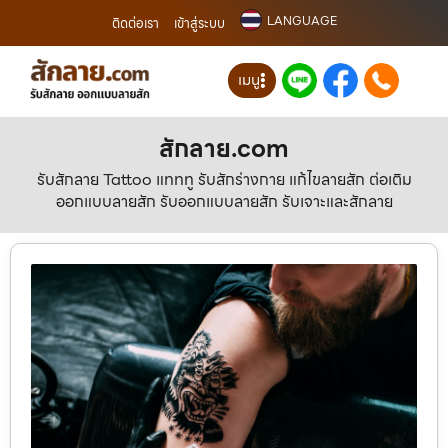
LANGUAGE
ติดต่อเรา
เข้าสู่ระบบ
เมนู
สักลาย.com
รับสักลาย Tattoo แทททู รับสักร่างกาย แก้ไขลายสัก ต่อเติม
ออกแบบลายสัก รับออกแบบลายสัก รับเจาะและสักลาย