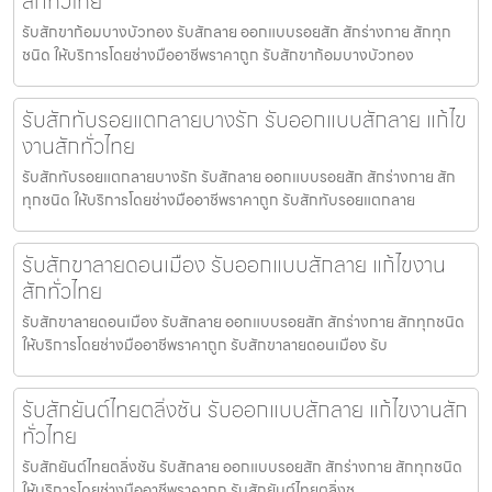
สักทั่วไทย
รับสักขาก้อมบางบัวทอง รับสักลาย ออกแบบรอยสัก สักร่างกาย สักทุก
ชนิด ให้บริการโดยช่างมืออาชีพราคาถูก รับสักขาก้อมบางบัวทอง
รับสักทับรอยแตกลายบางรัก รับออกแบบสักลาย แก้ไข
งานสักทั่วไทย
รับสักทับรอยแตกลายบางรัก รับสักลาย ออกแบบรอยสัก สักร่างกาย สัก
ทุกชนิด ให้บริการโดยช่างมืออาชีพราคาถูก รับสักทับรอยแตกลาย
รับสักขาลายดอนเมือง รับออกแบบสักลาย แก้ไขงาน
สักทั่วไทย
รับสักขาลายดอนเมือง รับสักลาย ออกแบบรอยสัก สักร่างกาย สักทุกชนิด
ให้บริการโดยช่างมืออาชีพราคาถูก รับสักขาลายดอนเมือง รับ
รับสักยันต์ไทยตลิ่งชัน รับออกแบบสักลาย แก้ไขงานสัก
ทั่วไทย
รับสักยันต์ไทยตลิ่งชัน รับสักลาย ออกแบบรอยสัก สักร่างกาย สักทุกชนิด
ให้บริการโดยช่างมืออาชีพราคาถูก รับสักยันต์ไทยตลิ่งช