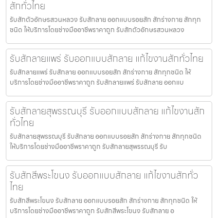
สักทั่วไทย
รับสักตัวอักษรสวนหลวง รับสักลาย ออกแบบรอยสัก สักร่างกาย สักทุก
ชนิด ให้บริการโดยช่างมืออาชีพราคาถูก รับสักตัวอักษรสวนหลวง
รับสักลายแพร่ รับออกแบบสักลาย แก้ไขงานสักทั่วไทย
รับสักลายแพร่ รับสักลาย ออกแบบรอยสัก สักร่างกาย สักทุกชนิด ให้
บริการโดยช่างมืออาชีพราคาถูก รับสักลายแพร่ รับสักลาย ออกแบ
รับสักลายสุพรรณบุรี รับออกแบบสักลาย แก้ไขงานสัก
ทั่วไทย
รับสักลายสุพรรณบุรี รับสักลาย ออกแบบรอยสัก สักร่างกาย สักทุกชนิด
ให้บริการโดยช่างมืออาชีพราคาถูก รับสักลายสุพรรณบุรี รับ
รับสักสีพระโขนง รับออกแบบสักลาย แก้ไขงานสักทั่ว
ไทย
รับสักสีพระโขนง รับสักลาย ออกแบบรอยสัก สักร่างกาย สักทุกชนิด ให้
บริการโดยช่างมืออาชีพราคาถูก รับสักสีพระโขนง รับสักลาย อ