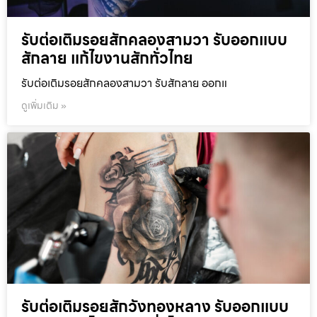
รับต่อเติมรอยสักคลองสามวา รับออกแบบ
สักลาย แก้ไขงานสักทั่วไทย
รับต่อเติมรอยสักคลองสามวา รับสักลาย ออกแ
ดูเพิ่มเติม »
รับต่อเติมรอยสักวังทองหลาง รับออกแบบ