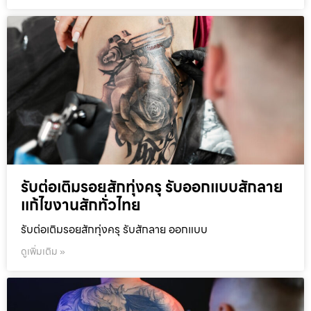
รับต่อเติมรอยสักทุ่งครุ รับออกแบบสักลาย
แก้ไขงานสักทั่วไทย
รับต่อเติมรอยสักทุ่งครุ รับสักลาย ออกแบบ
ดูเพิ่มเติม »