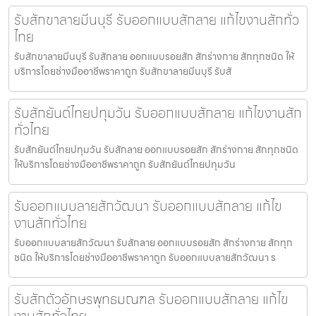
รับสักขาลายมีนบุรี รับออกแบบสักลาย แก้ไขงานสักทั่ว
ไทย
รับสักขาลายมีนบุรี รับสักลาย ออกแบบรอยสัก สักร่างกาย สักทุกชนิด ให้
บริการโดยช่างมืออาชีพราคาถูก รับสักขาลายมีนบุรี รับสั
รับสักยันต์ไทยปทุมวัน รับออกแบบสักลาย แก้ไขงานสัก
ทั่วไทย
รับสักยันต์ไทยปทุมวัน รับสักลาย ออกแบบรอยสัก สักร่างกาย สักทุกชนิด
ให้บริการโดยช่างมืออาชีพราคาถูก รับสักยันต์ไทยปทุมวัน
รับออกแบบลายสักวัฒนา รับออกแบบสักลาย แก้ไข
งานสักทั่วไทย
รับออกแบบลายสักวัฒนา รับสักลาย ออกแบบรอยสัก สักร่างกาย สักทุก
ชนิด ให้บริการโดยช่างมืออาชีพราคาถูก รับออกแบบลายสักวัฒนา ร
รับสักตัวอักษรพุทธมณฑล รับออกแบบสักลาย แก้ไข
งานสักทั่วไทย