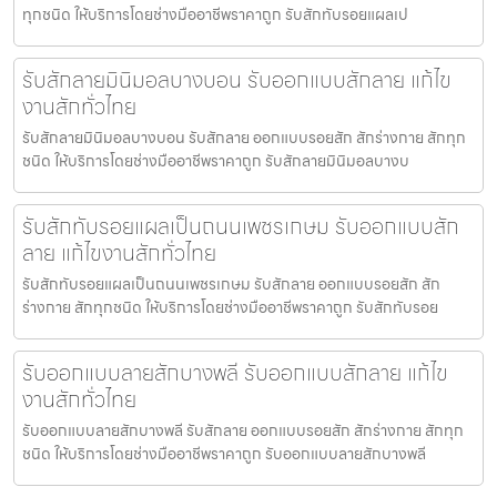
ทุกชนิด ให้บริการโดยช่างมืออาชีพราคาถูก รับสักทับรอยแผลเป
รับสักลายมินิมอลบางบอน รับออกแบบสักลาย แก้ไข
งานสักทั่วไทย
รับสักลายมินิมอลบางบอน รับสักลาย ออกแบบรอยสัก สักร่างกาย สักทุก
ชนิด ให้บริการโดยช่างมืออาชีพราคาถูก รับสักลายมินิมอลบางบ
รับสักทับรอยแผลเป็นถนนเพชรเกษม รับออกแบบสัก
ลาย แก้ไขงานสักทั่วไทย
รับสักทับรอยแผลเป็นถนนเพชรเกษม รับสักลาย ออกแบบรอยสัก สัก
ร่างกาย สักทุกชนิด ให้บริการโดยช่างมืออาชีพราคาถูก รับสักทับรอย
รับออกแบบลายสักบางพลี รับออกแบบสักลาย แก้ไข
งานสักทั่วไทย
รับออกแบบลายสักบางพลี รับสักลาย ออกแบบรอยสัก สักร่างกาย สักทุก
ชนิด ให้บริการโดยช่างมืออาชีพราคาถูก รับออกแบบลายสักบางพลี