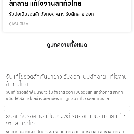
สักลาย แก้ไขงานสักทั่วไทย
รับต่อเติมรอยสักวังทองหลาง รับสักลาย ออก
ดูเพิ่มเติม »
ดูบทความทั้งหมด
รับแก้ไขรอยสักคันนายาว รับออกแบบสักลาย แก้ไขงาน
สักทั่วไทย
รับแก้ไขรอยสักคันนายาว รับสักลาย ออกแบบรอยสัก สักร่างกาย สักทุก
ชนิด ให้บริการโดยช่างมืออาชีพราคาถูก รับแก้ไขรอยสักคันนาย
รับสักทับรอยแผลเป็นบางพลี รับออกแบบสักลาย แก้ไข
งานสักทั่วไทย
รับสักทับรอยแผลเป็นบางพลี รับสักลาย ออกแบบรอยสัก สักร่างกาย สัก