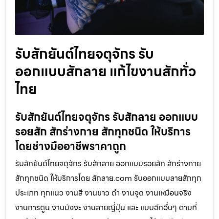
รับสักยันต์ไทยจตุจักร รับ
ออกแบบสักลาย แก้ไขงานสักทั่ว
ไทย
รับสักยันต์ไทยจตุจักร รับสักลาย ออกแบบ
รอยสัก สักร่างกาย สักทุกชนิด ให้บริการ
โดยช่างมืออาชีพราคาถูก
รับสักยันต์ไทยจตุจักร รับสักลาย ออกแบบรอยสัก สักร่างกาย
สักทุกชนิด ให้บริการโดย สักลาย.com รับออกแบบลายสักทุก
ประเภท ทุกแนว งานสี งานขาว ดำ งานจุด งานเหมือนจริง
งานการตูน งานมังงะ งานลายญี่ปุ่น และ แบบอีกอื่นๆ ตามที่