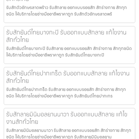
รับสักตัวอักษรลาดพร้าว รับสักลาย ออกแบบรอยสัก สักร่างกาย สักทุก
ชนิด ให้บริการโดยช่างมืออาชีพราคาถูก รับสักตัวอักษรลาดพร้
รับสักยันต์ไทยบางกะปิ รับออกแบบสักลาย แก้ไขงาน
สักทั่วไทย
รับสักยันต์ไทยบางกะปิ รับสักลาย ออกแบบรอยสัก สักร่างกาย สักทุกชนิด
ให้บริการโดยช่างมืออาชีพราคาถูก รับสักยันต์ไทยบางกะปิ
รับสักยันต์ไทยปากเกร็ด รับออกแบบสักลาย แก้ไขงาน
สักทั่วไทย
รับสักยันต์ไทยปากเกร็ด รับสักลาย ออกแบบรอยสัก สักร่างกาย สักทุก
ชนิด ให้บริการโดยช่างมืออาชีพราคาถูก รับสักยันต์ไทยปากเกร
รับสักลายมินิมอลยานนาวา รับออกแบบสักลาย แก้ไข
งานสักทั่วไทย
รับสักลายมินิมอลยานนาวา รับสักลาย ออกแบบรอยสัก สักร่างกาย สักทุก
ชนิด ให้บริการโดยช่างมืออาชีพราคาถูก รับสักลายมินิมอลยาน