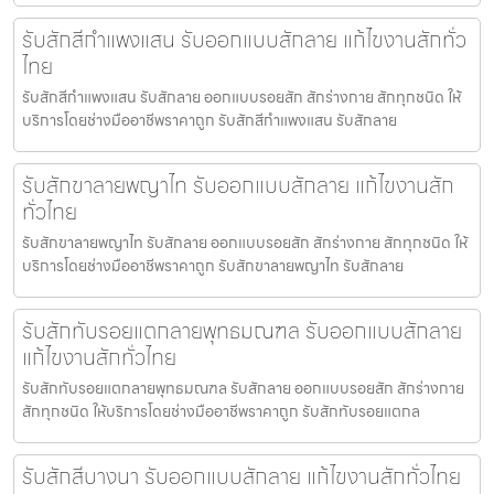
รับสักสีกำแพงแสน รับออกแบบสักลาย แก้ไขงานสักทั่ว
ไทย
รับสักสีกำแพงแสน รับสักลาย ออกแบบรอยสัก สักร่างกาย สักทุกชนิด ให้
บริการโดยช่างมืออาชีพราคาถูก รับสักสีกำแพงแสน รับสักลาย
รับสักขาลายพญาไท รับออกแบบสักลาย แก้ไขงานสัก
ทั่วไทย
รับสักขาลายพญาไท รับสักลาย ออกแบบรอยสัก สักร่างกาย สักทุกชนิด ให้
บริการโดยช่างมืออาชีพราคาถูก รับสักขาลายพญาไท รับสักลาย
รับสักทับรอยแตกลายพุทธมณฑล รับออกแบบสักลาย
แก้ไขงานสักทั่วไทย
รับสักทับรอยแตกลายพุทธมณฑล รับสักลาย ออกแบบรอยสัก สักร่างกาย
สักทุกชนิด ให้บริการโดยช่างมืออาชีพราคาถูก รับสักทับรอยแตกล
รับสักสีบางนา รับออกแบบสักลาย แก้ไขงานสักทั่วไทย