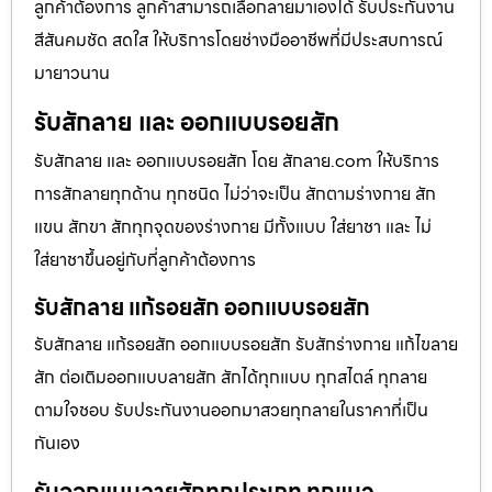
ลูกค้าต้องการ ลูกค้าสามารถเลือกลายมาเองได้ รับประกันงาน
สีสันคมชัด สดใส ให้บริการโดยช่างมืออาชีพที่มีประสบการณ์
มายาวนาน
รับสักลาย และ ออกแบบรอยสัก
รับสักลาย และ ออกแบบรอยสัก โดย สักลาย.com ให้บริการ
การสักลายทุกด้าน ทุกชนิด ไม่ว่าจะเป็น สักตามร่างกาย สัก
แขน สักขา สักทุกจุดของร่างกาย มีทั้งแบบ ใส่ยาชา และ ไม่
ใส่ยาชาขึ้นอยู่กับที่ลูกค้าต้องการ
รับสักลาย แก้รอยสัก ออกแบบรอยสัก
รับสักลาย แก้รอยสัก ออกแบบรอยสัก รับสักร่างกาย แก้ไขลาย
สัก ต่อเติมออกแบบลายสัก สักได้ทุกแบบ ทุกสไตล์ ทุกลาย
ตามใจชอบ รับประกันงานออกมาสวยทุกลายในราคาที่เป็น
กันเอง
รับออกแบบลายสักทุกประเภท ทุกแนว