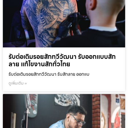
รับต่อเติมรอยสักทวีวัฒนา รับออกแบบสัก
ลาย แก้ไขงานสักทั่วไทย
รับต่อเติมรอยสักทวีวัฒนา รับสักลาย ออกแบ
ดูเพิ่มเติม »