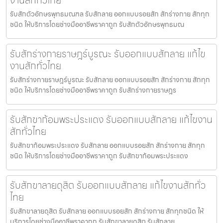
รับสักตัวอักษรพุทธมณฑล รับสักลาย ออกแบบรอยสัก สักร่างกาย สักทุก
ชนิด ให้บริการโดยช่างมืออาชีพราคาถูก รับสักตัวอักษรพุทธมณ
รับสักร่างกายราษฎร์บูรณะ รับออกแบบสักลาย แก้ไข
งานสักทั่วไทย
รับสักร่างกายราษฎร์บูรณะ รับสักลาย ออกแบบรอยสัก สักร่างกาย สักทุก
ชนิด ให้บริการโดยช่างมืออาชีพราคาถูก รับสักร่างกายราษฎร
รับสักขาก้อมพระประแดง รับออกแบบสักลาย แก้ไขงาน
สักทั่วไทย
รับสักขาก้อมพระประแดง รับสักลาย ออกแบบรอยสัก สักร่างกาย สักทุก
ชนิด ให้บริการโดยช่างมืออาชีพราคาถูก รับสักขาก้อมพระประแดง
รับสักขาลายดุสิต รับออกแบบสักลาย แก้ไขงานสักทั่ว
ไทย
รับสักขาลายดุสิต รับสักลาย ออกแบบรอยสัก สักร่างกาย สักทุกชนิด ให้
บริการโดยช่างมืออาชีพราคาถูก รับสักขาลายดุสิต รับสักลาย