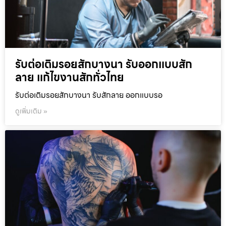
รับต่อเติมรอยสักบางนา รับออกแบบสัก
ลาย แก้ไขงานสักทั่วไทย
รับต่อเติมรอยสักบางนา รับสักลาย ออกแบบรอ
ดูเพิ่มเติม »