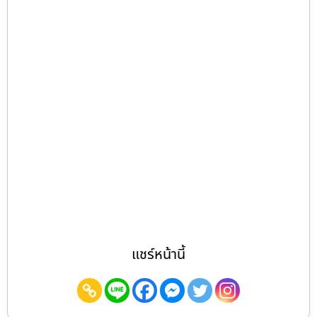
แชร์หน้านี้