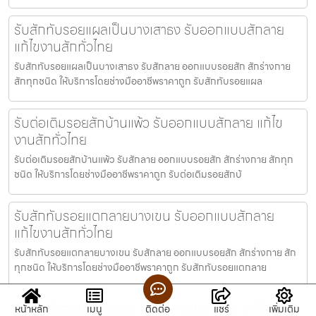
รับสักทับรอยแผลเป็นบางเสาธง รับออกแบบสักลาย
แก้ไขงานสักทั่วไทย
รับสักทับรอยแผลเป็นบางเสาธง รับสักลาย ออกแบบรอยสัก สักร่างกาย
สักทุกชนิด ให้บริการโดยช่างมืออาชีพราคาถูก รับสักทับรอยแผล
รับต่อเติมรอยสักบ้านแพ้ว รับออกแบบสักลาย แก้ไข
งานสักทั่วไทย
รับต่อเติมรอยสักบ้านแพ้ว รับสักลาย ออกแบบรอยสัก สักร่างกาย สักทุก
ชนิด ให้บริการโดยช่างมืออาชีพราคาถูก รับต่อเติมรอยสักบ้
รับสักทับรอยแตกลายบางเขน รับออกแบบสักลาย
แก้ไขงานสักทั่วไทย
รับสักทับรอยแตกลายบางเขน รับสักลาย ออกแบบรอยสัก สักร่างกาย สัก
ทุกชนิด ให้บริการโดยช่างมืออาชีพราคาถูก รับสักทับรอยแตกลาย
รับสักตัวอักษรไทรน้อย รับออกแบบสักลาย แก้ไขงาน
หน้าหลัก
เมนู
ติดต่อ
แชร์
เพิ่มเติม