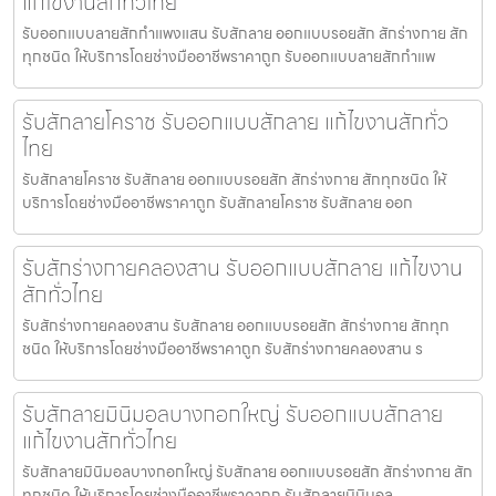
แก้ไขงานสักทั่วไทย
รับออกแบบลายสักกำแพงแสน รับสักลาย ออกแบบรอยสัก สักร่างกาย สัก
ทุกชนิด ให้บริการโดยช่างมืออาชีพราคาถูก รับออกแบบลายสักกำแพ
รับสักลายโคราช รับออกแบบสักลาย แก้ไขงานสักทั่ว
ไทย
รับสักลายโคราช รับสักลาย ออกแบบรอยสัก สักร่างกาย สักทุกชนิด ให้
บริการโดยช่างมืออาชีพราคาถูก รับสักลายโคราช รับสักลาย ออก
รับสักร่างกายคลองสาน รับออกแบบสักลาย แก้ไขงาน
สักทั่วไทย
รับสักร่างกายคลองสาน รับสักลาย ออกแบบรอยสัก สักร่างกาย สักทุก
ชนิด ให้บริการโดยช่างมืออาชีพราคาถูก รับสักร่างกายคลองสาน ร
รับสักลายมินิมอลบางกอกใหญ่ รับออกแบบสักลาย
แก้ไขงานสักทั่วไทย
รับสักลายมินิมอลบางกอกใหญ่ รับสักลาย ออกแบบรอยสัก สักร่างกาย สัก
ทุกชนิด ให้บริการโดยช่างมืออาชีพราคาถูก รับสักลายมินิมอล