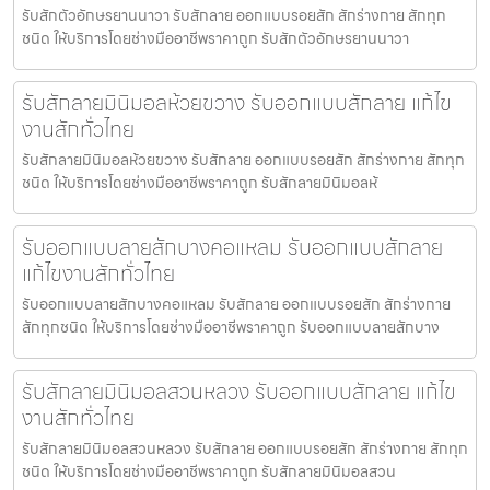
รับสักตัวอักษรยานนาวา รับสักลาย ออกแบบรอยสัก สักร่างกาย สักทุก
ชนิด ให้บริการโดยช่างมืออาชีพราคาถูก รับสักตัวอักษรยานนาวา
รับสักลายมินิมอลห้วยขวาง รับออกแบบสักลาย แก้ไข
งานสักทั่วไทย
รับสักลายมินิมอลห้วยขวาง รับสักลาย ออกแบบรอยสัก สักร่างกาย สักทุก
ชนิด ให้บริการโดยช่างมืออาชีพราคาถูก รับสักลายมินิมอลห้
รับออกแบบลายสักบางคอแหลม รับออกแบบสักลาย
แก้ไขงานสักทั่วไทย
รับออกแบบลายสักบางคอแหลม รับสักลาย ออกแบบรอยสัก สักร่างกาย
สักทุกชนิด ให้บริการโดยช่างมืออาชีพราคาถูก รับออกแบบลายสักบาง
รับสักลายมินิมอลสวนหลวง รับออกแบบสักลาย แก้ไข
งานสักทั่วไทย
รับสักลายมินิมอลสวนหลวง รับสักลาย ออกแบบรอยสัก สักร่างกาย สักทุก
ชนิด ให้บริการโดยช่างมืออาชีพราคาถูก รับสักลายมินิมอลสวน