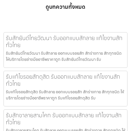
ดูบทความทั้งหมด
รับสักยันต์ไทยวัฒนา รับออกแบบสักลาย แก้ไขงานสัก
ทั่วไทย
รับสักยันต์ไทยวัฒนา รับสักลาย ออกแบบรอยสัก สักร่างกาย สักทุกชนิด
ให้บริการโดยช่างมืออาชีพราคาถูก รับสักยันต์ไทยวัฒนา รับ
รับแก้ไขรอยสักดุสิต รับออกแบบสักลาย แก้ไขงานสัก
ทั่วไทย
รับแก้ไขรอยสักดุสิต รับสักลาย ออกแบบรอยสัก สักร่างกาย สักทุกชนิด ให้
บริการโดยช่างมืออาชีพราคาถูก รับแก้ไขรอยสักดุสิต รับ
รับสักขาลายสามโคก รับออกแบบสักลาย แก้ไขงานสัก
ทั่วไทย
รับสักขาลายสามโคก รับสักลาย ออกแบบรอยสัก สักร่างกาย สักทุกชนิด ให้