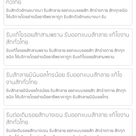
ทั่วไทย
รับสักตัวอักษรบางนา รับสักลาย ออกแบบรอยสัก สักร่างกาย สักทุกชนิด
ให้บริการโดยช่างมืออาชีพราคาถูก รับสักตัวอักษรบางนา รับ
รับแก้ไขรอยสักสามพราน รับออกแบบสักลาย แก้ไขงาน
สักทั่วไทย
รับแก้ไขรอยสักสามพราน รับสักลาย ออกแบบรอยสัก สักร่างกาย สักทุก
ชนิด ให้บริการโดยช่างมืออาชีพราคาถูก รับแก้ไขรอยสักสามพราน
รับสักลายมินิมอลไทรน้อย รับออกแบบสักลาย แก้ไข
งานสักทั่วไทย
รับสักลายมินิมอลไทรน้อย รับสักลาย ออกแบบรอยสัก สักร่างกาย สักทุก
ชนิด ให้บริการโดยช่างมืออาชีพราคาถูก รับสักลายมินิมอลไทร
รับต่อเติมรอยสักบางเขน รับออกแบบสักลาย แก้ไขงาน
สักทั่วไทย
รับต่อเติมรอยสักบางเขน รับสักลาย ออกแบบรอยสัก สักร่างกาย สักทุก