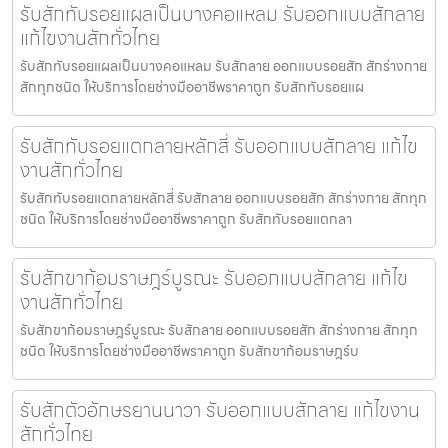
รับสักทับรอยแผลเป็นบางคอแหลม รับออกแบบสักลาย
แก้ไขงานสักทั่วไทย
รับสักทับรอยแผลเป็นบางคอแหลม รับสักลาย ออกแบบรอยสัก สักร่างกาย
สักทุกชนิด ให้บริการโดยช่างมืออาชีพราคาถูก รับสักทับรอยแผ
รับสักทับรอยแตกลายหลักสี่ รับออกแบบสักลาย แก้ไข
งานสักทั่วไทย
รับสักทับรอยแตกลายหลักสี่ รับสักลาย ออกแบบรอยสัก สักร่างกาย สักทุก
ชนิด ให้บริการโดยช่างมืออาชีพราคาถูก รับสักทับรอยแตกลา
รับสักขาก้อมราษฎร์บูรณะ รับออกแบบสักลาย แก้ไข
งานสักทั่วไทย
รับสักขาก้อมราษฎร์บูรณะ รับสักลาย ออกแบบรอยสัก สักร่างกาย สักทุก
ชนิด ให้บริการโดยช่างมืออาชีพราคาถูก รับสักขาก้อมราษฎร์บ
รับสักตัวอักษรยานนาวา รับออกแบบสักลาย แก้ไขงาน
สักทั่วไทย