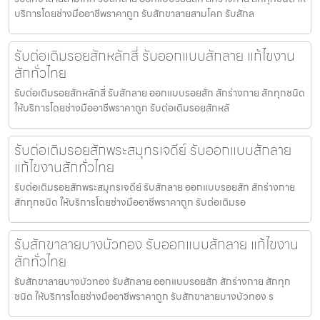
บริการโดยช่างมืออาชีพราคาถูก รับสักขาลายสามโคก รับสักล
รับต่อเติมรอยสักหลักสี่ รับออกแบบสักลาย แก้ไขงาน
สักทั่วไทย
รับต่อเติมรอยสักหลักสี่ รับสักลาย ออกแบบรอยสัก สักร่างกาย สักทุกชนิด
ให้บริการโดยช่างมืออาชีพราคาถูก รับต่อเติมรอยสักหลั
รับต่อเติมรอยสักพระสมุทรเจดีย์ รับออกแบบสักลาย
แก้ไขงานสักทั่วไทย
รับต่อเติมรอยสักพระสมุทรเจดีย์ รับสักลาย ออกแบบรอยสัก สักร่างกาย
สักทุกชนิด ให้บริการโดยช่างมืออาชีพราคาถูก รับต่อเติมรอ
รับสักขาลายบางบัวทอง รับออกแบบสักลาย แก้ไขงาน
สักทั่วไทย
รับสักขาลายบางบัวทอง รับสักลาย ออกแบบรอยสัก สักร่างกาย สักทุก
ชนิด ให้บริการโดยช่างมืออาชีพราคาถูก รับสักขาลายบางบัวทอง ร