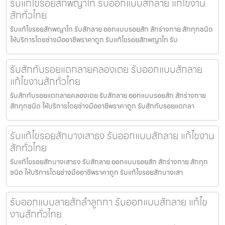
รับแก้ไขรอยสักพญาไท รับออกแบบสักลาย แก้ไขงาน
สักทั่วไทย
รับแก้ไขรอยสักพญาไท รับสักลาย ออกแบบรอยสัก สักร่างกาย สักทุกชนิด
ให้บริการโดยช่างมืออาชีพราคาถูก รับแก้ไขรอยสักพญาไท รับ
รับสักทับรอยแตกลายคลองเตย รับออกแบบสักลาย
แก้ไขงานสักทั่วไทย
รับสักทับรอยแตกลายคลองเตย รับสักลาย ออกแบบรอยสัก สักร่างกาย
สักทุกชนิด ให้บริการโดยช่างมืออาชีพราคาถูก รับสักทับรอยแตกลา
รับแก้ไขรอยสักบางเสาธง รับออกแบบสักลาย แก้ไขงาน
สักทั่วไทย
รับแก้ไขรอยสักบางเสาธง รับสักลาย ออกแบบรอยสัก สักร่างกาย สักทุก
ชนิด ให้บริการโดยช่างมืออาชีพราคาถูก รับแก้ไขรอยสักบางเสา
รับออกแบบลายสักลำลูกกา รับออกแบบสักลาย แก้ไข
งานสักทั่วไทย