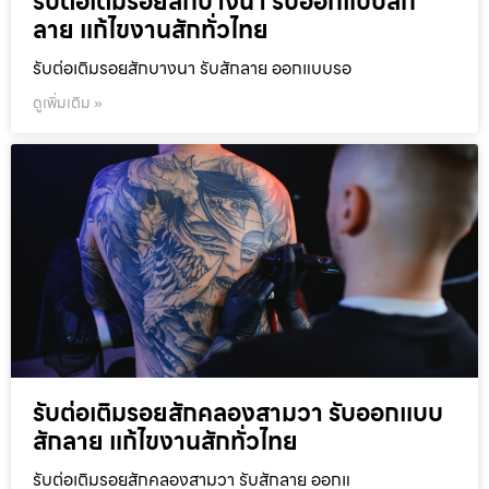
รับต่อเติมรอยสักบางนา รับออกแบบสัก
ลาย แก้ไขงานสักทั่วไทย
รับต่อเติมรอยสักบางนา รับสักลาย ออกแบบรอ
ดูเพิ่มเติม »
รับต่อเติมรอยสักคลองสามวา รับออกแบบ
สักลาย แก้ไขงานสักทั่วไทย
รับต่อเติมรอยสักคลองสามวา รับสักลาย ออกแ