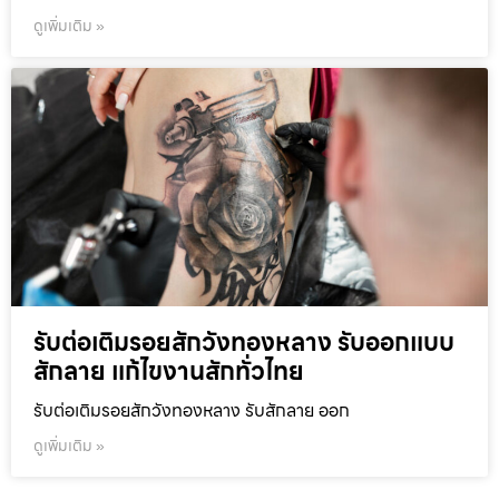
ดูเพิ่มเติม »
รับต่อเติมรอยสักวังทองหลาง รับออกแบบ
สักลาย แก้ไขงานสักทั่วไทย
รับต่อเติมรอยสักวังทองหลาง รับสักลาย ออก
ดูเพิ่มเติม »