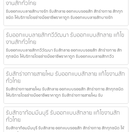
งานสักทั่วไทย
รับออกแบบลายสักบางรัก รับสักลาย ออกแบบรอยสัก สักร่างกาย สักทุก
ชนิด ให้บริการโดยช่างมืออาชีพราคาถูก รับออกแบบลายสักบางรัก
รับออกแบบลายสักทวีวัฒนา รับออกแบบสักลาย แก้ไข
งานสักทั่วไทย
รับออกแบบลายสักทวีวัฒนา รับสักลาย ออกแบบรอยสัก สักร่างกาย สัก
ทุกชนิด ให้บริการโดยช่างมืออาชีพราคาถูก รับออกแบบลายสักทวีว
รับสักร่างกายสายไหม รับออกแบบสักลาย แก้ไขงานสัก
ทั่วไทย
รับสักร่างกายสายไหม รับสักลาย ออกแบบรอยสัก สักร่างกาย สักทุกชนิด
ให้บริการโดยช่างมืออาชีพราคาถูก รับสักร่างกายสายไหม รับ
รับสักขาก้อมมีนบุรี รับออกแบบสักลาย แก้ไขงานสัก
ทั่วไทย
รับสักขาก้อมมีนบุรี รับสักลาย ออกแบบรอยสัก สักร่างกาย สักทุกชนิด ให้