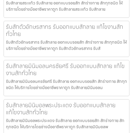
รับสักลายสระแก้ว รับสักลาย ออกแบบรอยสัก สักร่างกาย สักทุกชนิด ให้
บริการโดยช่างมืออาชีพราคาถูก รับสักลายสระแก้ว รับสักลาย
รับสักตัวอักษรสาทร รับออกแบบสักลาย แก้ไขงานสัก
ทั่วไทย
รับสักตัวอักษรสาทร รับสักลาย ออกแบบรอยสัก สักร่างกาย สักทุกชนิด ให้
บริการโดยช่างมืออาชีพราคาถูก รับสักตัวอักษรสาทร รับสั
รับสักลายมินิมอลนครชัยศรี รับออกแบบสักลาย แก้ไข
งานสักทั่วไทย
รับสักลายมินิมอลนครชัยศรี รับสักลาย ออกแบบรอยสัก สักร่างกาย สักทุก
ชนิด ให้บริการโดยช่างมืออาชีพราคาถูก รับสักลายมินิมอลน
รับสักลายมินิมอลพระประแดง รับออกแบบสักลาย
แก้ไขงานสักทั่วไทย
รับสักลายมินิมอลพระประแดง รับสักลาย ออกแบบรอยสัก สักร่างกาย สัก
ทุกชนิด ให้บริการโดยช่างมืออาชีพราคาถูก รับสักลายมินิมอลพ