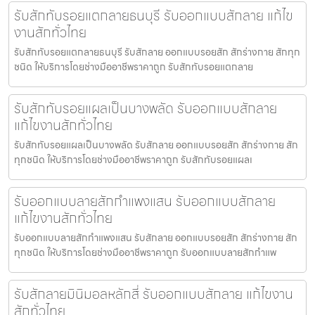
รับสักทับรอยแตกลายธนบุรี รับออกแบบสักลาย แก้ไข
งานสักทั่วไทย
รับสักทับรอยแตกลายธนบุรี รับสักลาย ออกแบบรอยสัก สักร่างกาย สักทุก
ชนิด ให้บริการโดยช่างมืออาชีพราคาถูก รับสักทับรอยแตกลาย
รับสักทับรอยแผลเป็นบางพลัด รับออกแบบสักลาย
แก้ไขงานสักทั่วไทย
รับสักทับรอยแผลเป็นบางพลัด รับสักลาย ออกแบบรอยสัก สักร่างกาย สัก
ทุกชนิด ให้บริการโดยช่างมืออาชีพราคาถูก รับสักทับรอยแผลเ
รับออกแบบลายสักกำแพงแสน รับออกแบบสักลาย
แก้ไขงานสักทั่วไทย
รับออกแบบลายสักกำแพงแสน รับสักลาย ออกแบบรอยสัก สักร่างกาย สัก
ทุกชนิด ให้บริการโดยช่างมืออาชีพราคาถูก รับออกแบบลายสักกำแพ
รับสักลายมินิมอลหลักสี่ รับออกแบบสักลาย แก้ไขงาน
สักทั่วไทย