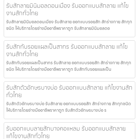
รับสักลายมินิมอลดอนเมือง รับออกแบบสักลาย แก้ไข
งานสักทั่วไทย
รับสักลายมินิมอลดอนเมือง รับสักลาย ออกแบบรอยสัก สักร่างกาย สักทุก
ชนิด ให้บริการโดยช่างมืออาชีพราคาถูก รับสักลายมินิมอลดอ
รับสักทับรอยแผลเป็นสาทร รับออกแบบสักลาย แก้ไข
งานสักทั่วไทย
รับสักทับรอยแผลเป็นสาทร รับสักลาย ออกแบบรอยสัก สักร่างกาย สักทุก
ชนิด ให้บริการโดยช่างมืออาชีพราคาถูก รับสักทับรอยแผลเป็น
รับสักตัวอักษรบางบ่อ รับออกแบบสักลาย แก้ไขงานสัก
ทั่วไทย
รับสักตัวอักษรบางบ่อ รับสักลาย ออกแบบรอยสัก สักร่างกาย สักทุกชนิด
ให้บริการโดยช่างมืออาชีพราคาถูก รับสักตัวอักษรบางบ่อ ร
รับออกแบบลายสักบางคอแหลม รับออกแบบสักลาย
แก้ไขงานสักทั่วไทย