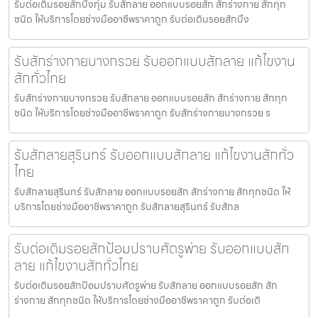
รับต่อเติมรอยสักบึงกุ่ม รับสักลาย ออกแบบรอยสัก สักร่างกาย สักทุก
ชนิด ให้บริการโดยช่างมืออาชีพราคาถูก รับต่อเติมรอยสักบึง
รับสักร่างกายบางกรวย รับออกแบบสักลาย แก้ไขงาน
สักทั่วไทย
รับสักร่างกายบางกรวย รับสักลาย ออกแบบรอยสัก สักร่างกาย สักทุก
ชนิด ให้บริการโดยช่างมืออาชีพราคาถูก รับสักร่างกายบางกรวย ร
รับสักลายสุรินทร์ รับออกแบบสักลาย แก้ไขงานสักทั่ว
ไทย
รับสักลายสุรินทร์ รับสักลาย ออกแบบรอยสัก สักร่างกาย สักทุกชนิด ให้
บริการโดยช่างมืออาชีพราคาถูก รับสักลายสุรินทร์ รับสักล
รับต่อเติมรอยสักป้อมปราบศัตรูพ่าย รับออกแบบสัก
ลาย แก้ไขงานสักทั่วไทย
รับต่อเติมรอยสักป้อมปราบศัตรูพ่าย รับสักลาย ออกแบบรอยสัก สัก
ร่างกาย สักทุกชนิด ให้บริการโดยช่างมืออาชีพราคาถูก รับต่อเติ