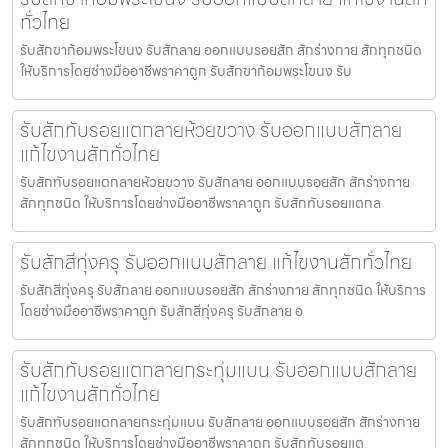
ทั่วไทย
รับสักขาก้อมพระโขนง รับสักลาย ออกแบบรอยสัก สักร่างกาย สักทุกชนิด
ให้บริการโดยช่างมืออาชีพราคาถูก รับสักขาก้อมพระโขนง รับ
รับสักทับรอยแตกลายห้วยขวาง รับออกแบบสักลาย
แก้ไขงานสักทั่วไทย
รับสักทับรอยแตกลายห้วยขวาง รับสักลาย ออกแบบรอยสัก สักร่างกาย
สักทุกชนิด ให้บริการโดยช่างมืออาชีพราคาถูก รับสักทับรอยแตกล
รับสักสีทุ่งครุ รับออกแบบสักลาย แก้ไขงานสักทั่วไทย
รับสักสีทุ่งครุ รับสักลาย ออกแบบรอยสัก สักร่างกาย สักทุกชนิด ให้บริการ
โดยช่างมืออาชีพราคาถูก รับสักสีทุ่งครุ รับสักลาย อ
รับสักทับรอยแตกลายกระทุ่มแบน รับออกแบบสักลาย
แก้ไขงานสักทั่วไทย
รับสักทับรอยแตกลายกระทุ่มแบน รับสักลาย ออกแบบรอยสัก สักร่างกาย
สักทุกชนิด ให้บริการโดยช่างมืออาชีพราคาถูก รับสักทับรอยแต