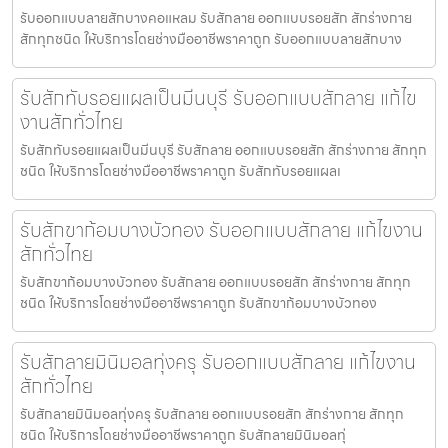
รับออกแบบลายสักบางคอแหลม รับสักลาย ออกแบบรอยสัก สักร่างกาย
สักทุกชนิด ให้บริการโดยช่างมืออาชีพราคาถูก รับออกแบบลายสักบาง
รับสักทับรอยแผลเป็นมีนบุรี รับออกแบบสักลาย แก้ไข
งานสักทั่วไทย
รับสักทับรอยแผลเป็นมีนบุรี รับสักลาย ออกแบบรอยสัก สักร่างกาย สักทุก
ชนิด ให้บริการโดยช่างมืออาชีพราคาถูก รับสักทับรอยแผลเ
รับสักขาก้อมบางบัวทอง รับออกแบบสักลาย แก้ไขงาน
สักทั่วไทย
รับสักขาก้อมบางบัวทอง รับสักลาย ออกแบบรอยสัก สักร่างกาย สักทุก
ชนิด ให้บริการโดยช่างมืออาชีพราคาถูก รับสักขาก้อมบางบัวทอง
รับสักลายมินิมอลทุ่งครุ รับออกแบบสักลาย แก้ไขงาน
สักทั่วไทย
รับสักลายมินิมอลทุ่งครุ รับสักลาย ออกแบบรอยสัก สักร่างกาย สักทุก
ชนิด ให้บริการโดยช่างมืออาชีพราคาถูก รับสักลายมินิมอลทุ่