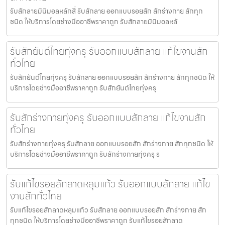
รับสักลายมินิมอลหลักสี่ รับสักลาย ออกแบบรอยสัก สักร่างกาย สักทุก
ชนิด ให้บริการโดยช่างมืออาชีพราคาถูก รับสักลายมินิมอลหลั
รับสักยันต์ไทยทุ่งครุ รับออกแบบสักลาย แก้ไขงานสัก
ทั่วไทย
รับสักยันต์ไทยทุ่งครุ รับสักลาย ออกแบบรอยสัก สักร่างกาย สักทุกชนิด ให้
บริการโดยช่างมืออาชีพราคาถูก รับสักยันต์ไทยทุ่งครุ
รับสักร่างกายทุ่งครุ รับออกแบบสักลาย แก้ไขงานสัก
ทั่วไทย
รับสักร่างกายทุ่งครุ รับสักลาย ออกแบบรอยสัก สักร่างกาย สักทุกชนิด ให้
บริการโดยช่างมืออาชีพราคาถูก รับสักร่างกายทุ่งครุ ร
รับแก้ไขรอยสักลาดหลุมแก้ว รับออกแบบสักลาย แก้ไข
งานสักทั่วไทย
รับแก้ไขรอยสักลาดหลุมแก้ว รับสักลาย ออกแบบรอยสัก สักร่างกาย สัก
ทุกชนิด ให้บริการโดยช่างมืออาชีพราคาถูก รับแก้ไขรอยสักลาด