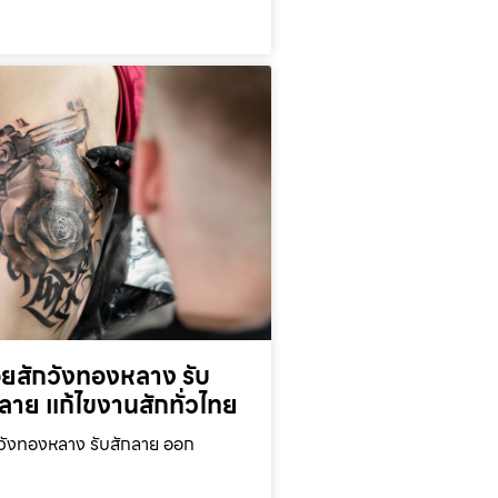
อยสักวังทองหลาง รับ
าย แก้ไขงานสักทั่วไทย
กวังทองหลาง รับสักลาย ออก