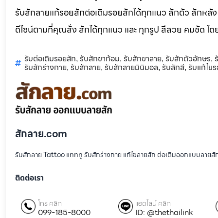
รับสักลายแก้รอยสักต่อเติมรอยสักได้ทุกแนว สักตัว สักหลัง
ดีไซน์ตามที่คุณสั่ง สักได้ทุกแนว และ ทุกรูป สีสวย คมชัด โด
รับต่อเติมรอยสัก
รับสักขาก้อม
รับสักขาลาย
รับสักตัวอักษร
ร
,
,
,
,
รับสักร่างกาย
รับสักลาย
รับสักลายมินิมอล
รับสักสี
รับแก้ไข
,
,
,
,
สักลาย.com
รับสักลาย Tattoo แทททู รับสักร่างกาย แก้ไขลายสัก ต่อเติมออกแบบลายส
ติดต่อเรา
โทร คลิก
แอดไลน์ คลิก
099-185-8000
ID: @thethailink