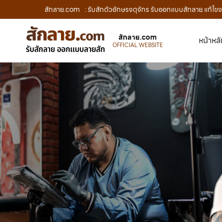
สักลาย.com
: รับสักตัวอักษรจตุจักร รับออกแบบสักลาย แก้ไขง
สักลาย.com
หน้าหล
OFFICIAL WEBSITE