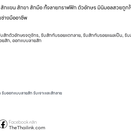
 สักแขน สักขา สักมือ ทั้งลายกราฟฟิก ตัวอักษร มินิมอลสวยถูกใจ
ยช่างมืออาชีพ
ับสักตัวอักษรจตุจักร
รับสักทับรอยแตกลาย
รับสักทับรอยแผลเป็น
รับ
,
,
,
รอยสัก
ออกแบบลายสัก
,
ัก รับออกแบบลายสัก รับเจาะและสักลาย
Facebook คลิก
TheThailink.com