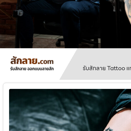
รับสักลาย Tattoo แ