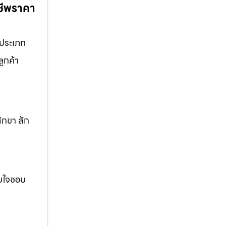
าชีพราคา
กประเภท
ูกค้า
ักขา สัก
ามใจชอบ