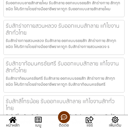
รับออกแบบลายสักสายไหม รับสักลาย ออกแบบรอยสัก สักร่างกาย สักทุก
ชนิด ให้บริการโดยช่างมืออาชีพราคาถูก รับออกแบบลายสักสายไหม
รับสักร่างกายสวนหลวง รับออกแบบสักลาย แก้ไขงาน
สักทั่วไทย
รับสักร่างกายสวนหลวง รับสักลาย ออกแบบรอยสัก สักร่างกาย สักทุก
ชนิด ให้บริการโดยช่างมืออาชีพราคาถูก รับสักร่างกายสวนหลวง ร
รับสักขาก้อมนครชัยศรี รับออกแบบสักลาย แก้ไขงาน
สักทั่วไทย
รับสักขาก้อมนครชัยศรี รับสักลาย ออกแบบรอยสัก สักร่างกาย สักทุก
ชนิด ให้บริการโดยช่างมืออาชีพราคาถูก รับสักขาก้อมนครชัยศรี
รับสักสีไทรน้อย รับออกแบบสักลาย แก้ไขงานสักทั่ว
ไทย
รับสักสีไทรน้อย รับสักลาย ออกแบบรอยสัก สักร่างกาย สักทุกชนิด ให้
บริการโดยช่างมืออาชีพราคาถูก รับสักสีไทรน้อย รับสักลาย อ
หน้าหลัก
เมนู
ติดต่อ
แชร์
เพิ่มเติม