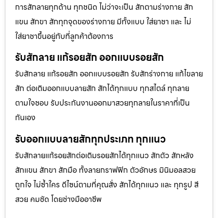
การสักลายทุกด้าน ทุกชนิด ไม่ว่าจะเป็น สักตามร่างกาย สัก
แขน สักขา สักทุกจุดของร่างกาย มีทั้งแบบ ใส่ยาชา และ ไม่
ใส่ยาชาขึ้นอยู่กับที่ลูกค้าต้องการ
รับสักลาย แก้รอยสัก ออกแบบรอยสัก
รับสักลาย แก้รอยสัก ออกแบบรอยสัก รับสักร่างกาย แก้ไขลาย
สัก ต่อเติมออกแบบลายสัก สักได้ทุกแบบ ทุกสไตล์ ทุกลาย
ตามใจชอบ รับประกันงานออกมาสวยทุกลายในราคาที่เป็น
กันเอง
รับออกแบบลายสักทุกประเภท ทุกแนว
รับสักลายแก้รอยสักต่อเติมรอยสักได้ทุกแนว สักตัว สักหลัง
สักแขน สักขา สักมือ ทั้งลายกราฟฟิก ตัวอักษร มินิมอลสวย
ถูกใจ ไม่ซ้ำใคร ดีไซน์ตามที่คุณสั่ง สักได้ทุกแนว และ ทุกรูป สี
สวย คมชัด โดยช่างมืออาชีพ