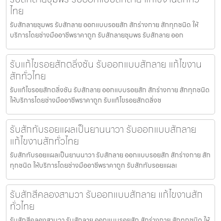
ไทย
รับสักลายชุมพร รับสักลาย ออกแบบรอยสัก สักร่างกาย สักทุกชนิด ให้
บริการโดยช่างมืออาชีพราคาถูก รับสักลายชุมพร รับสักลาย ออก
รับแก้ไขรอยสักตลิ่งชัน รับออกแบบสักลาย แก้ไขงาน
สักทั่วไทย
รับแก้ไขรอยสักตลิ่งชัน รับสักลาย ออกแบบรอยสัก สักร่างกาย สักทุกชนิด
ให้บริการโดยช่างมืออาชีพราคาถูก รับแก้ไขรอยสักตลิ่งช
รับสักทับรอยแผลเป็นยานนาวา รับออกแบบสักลาย
แก้ไขงานสักทั่วไทย
รับสักทับรอยแผลเป็นยานนาวา รับสักลาย ออกแบบรอยสัก สักร่างกาย สัก
ทุกชนิด ให้บริการโดยช่างมืออาชีพราคาถูก รับสักทับรอยแผลเ
รับสักสีคลองสามวา รับออกแบบสักลาย แก้ไขงานสัก
ทั่วไทย
รับสักสีคลองสามวา รับสักลาย ออกแบบรอยสัก สักร่างกาย สักทุกชนิด ให้