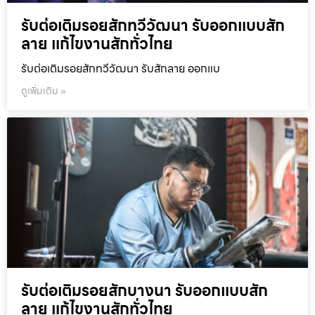
รับต่อเติมรอยสักทวีวัฒนา รับออกแบบสัก
ลาย แก้ไขงานสักทั่วไทย
รับต่อเติมรอยสักทวีวัฒนา รับสักลาย ออกแบ
ดูเพิ่มเติม »
รับต่อเติมรอยสักบางนา รับออกแบบสัก
ลาย แก้ไขงานสักทั่วไทย