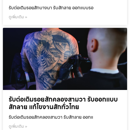
รับต่อเติมรอยสักบางนา รับสักลาย ออกแบบรอ
ดูเพิ่มเติม »
รับต่อเติมรอยสักคลองสามวา รับออกแบบ
สักลาย แก้ไขงานสักทั่วไทย
รับต่อเติมรอยสักคลองสามวา รับสักลาย ออกแ
ดูเพิ่มเติม »