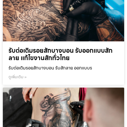
รับต่อเติมรอยสักบางบอน รับออกแบบสัก
ลาย แก้ไขงานสักทั่วไทย
รับต่อเติมรอยสักบางบอน รับสักลาย ออกแบบร
ดูเพิ่มเติม »