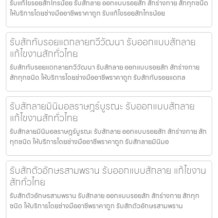
รับแก้ไขรอยสักไทรน้อย รับสักลาย ออกแบบรอยสัก สักร่างกาย สักทุกชนิด
ให้บริการโดยช่างมืออาชีพราคาถูก รับแก้ไขรอยสักไทรน้อย
รับสักทับรอยแตกลายทวีวัฒนา รับออกแบบสักลาย
แก้ไขงานสักทั่วไทย
รับสักทับรอยแตกลายทวีวัฒนา รับสักลาย ออกแบบรอยสัก สักร่างกาย
สักทุกชนิด ให้บริการโดยช่างมืออาชีพราคาถูก รับสักทับรอยแตกล
รับสักลายมินิมอลราษฎร์บูรณะ รับออกแบบสักลาย
แก้ไขงานสักทั่วไทย
รับสักลายมินิมอลราษฎร์บูรณะ รับสักลาย ออกแบบรอยสัก สักร่างกาย สัก
ทุกชนิด ให้บริการโดยช่างมืออาชีพราคาถูก รับสักลายมินิมอ
รับสักตัวอักษรสามพราน รับออกแบบสักลาย แก้ไขงาน
สักทั่วไทย
รับสักตัวอักษรสามพราน รับสักลาย ออกแบบรอยสัก สักร่างกาย สักทุก
ชนิด ให้บริการโดยช่างมืออาชีพราคาถูก รับสักตัวอักษรสามพราน