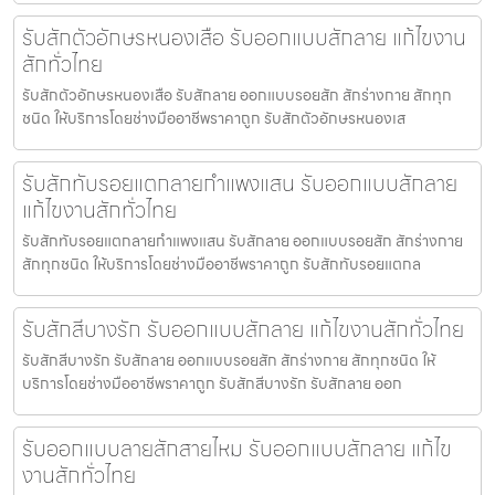
รับสักตัวอักษรหนองเสือ รับออกแบบสักลาย แก้ไขงาน
สักทั่วไทย
รับสักตัวอักษรหนองเสือ รับสักลาย ออกแบบรอยสัก สักร่างกาย สักทุก
ชนิด ให้บริการโดยช่างมืออาชีพราคาถูก รับสักตัวอักษรหนองเส
รับสักทับรอยแตกลายกำแพงแสน รับออกแบบสักลาย
แก้ไขงานสักทั่วไทย
รับสักทับรอยแตกลายกำแพงแสน รับสักลาย ออกแบบรอยสัก สักร่างกาย
สักทุกชนิด ให้บริการโดยช่างมืออาชีพราคาถูก รับสักทับรอยแตกล
รับสักสีบางรัก รับออกแบบสักลาย แก้ไขงานสักทั่วไทย
รับสักสีบางรัก รับสักลาย ออกแบบรอยสัก สักร่างกาย สักทุกชนิด ให้
บริการโดยช่างมืออาชีพราคาถูก รับสักสีบางรัก รับสักลาย ออก
รับออกแบบลายสักสายไหม รับออกแบบสักลาย แก้ไข
งานสักทั่วไทย