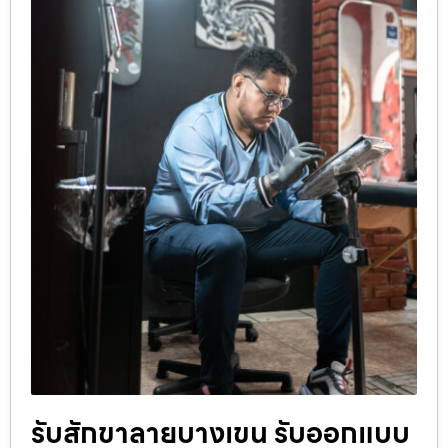
รับสักขาลายบางเขน รับออกแบบ