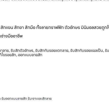
 สักแขน สักขา สักมือ ทั้งลายกราฟฟิก ตัวอักษร มินิมอลสวยถูกใจ
ยช่างมืออาชีพ
กขาลาย
รับสักตัวอักษร
รับสักทับรอยแตกลาย
รับสักทับรอยแผลเป็น
รั
,
,
,
,
ก้ไขรอยสัก
ออกแบบลายสัก
,
ัก รับออกแบบลายสัก รับเจาะและสักลาย