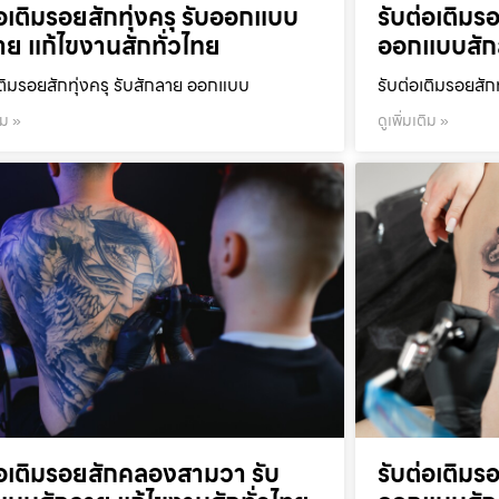
่อเติมรอยสักทุ่งครุ รับออกแบบ
รับต่อเติมร
าย แก้ไขงานสักทั่วไทย
ออกแบบสักล
เติมรอยสักทุ่งครุ รับสักลาย ออกแบบ
รับต่อเติมรอยสั
ิม »
ดูเพิ่มเติม »
่อเติมรอยสักคลองสามวา รับ
รับต่อเติมร