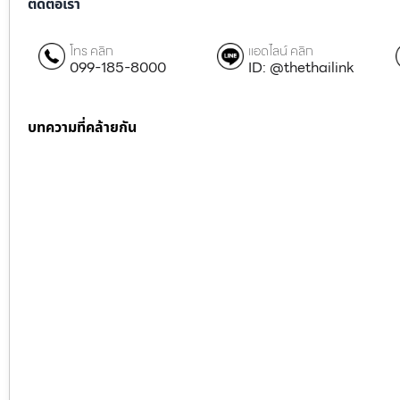
ติดต่อเรา
โทร คลิก
แอดไลน์ คลิก
099-185-8000
ID: @thethailink
บทความที่คล้ายกัน