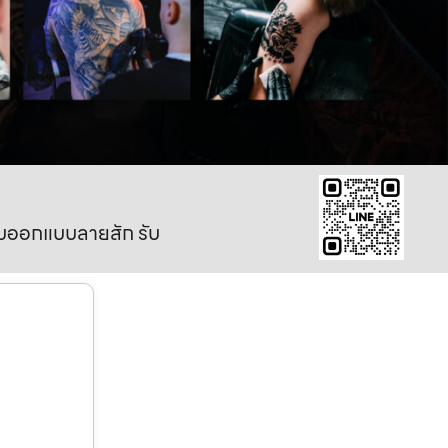
รับออกแบบลายสัก รับ