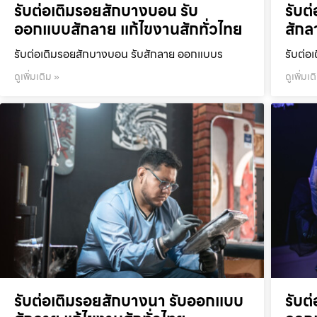
รับต่อเติมรอยสักบางบอน รับ
รับต
ออกแบบสักลาย แก้ไขงานสักทั่วไทย
สักล
รับต่อเติมรอยสักบางบอน รับสักลาย ออกแบบร
รับต่อ
ดูเพิ่มเติม »
ดูเพิ่มเต
รับต่อเติมรอยสักบางนา รับออกแบบ
รับต