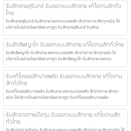
รับสักลายสุรินทร์ รับออกแบบสักลาย แก้ไขงานสักทั่ว
ไทย
รับสักลายสุรินทร์ รับสักลาย ออกแบบรอยสัก สักร่างกาย สักทุกชนิด ให้
บริการโดยช่างมืออาชีพราคาถูก รับสักลายสุรินทร์ รับสักล
รับสักสีพญาไท รับออกแบบสักลาย แก้ไขงานสักทั่วไทย
รับสักสีพญาไท รับสักลาย ออกแบบรอยสัก สักร่างกาย สักทุกชนิด ให้
บริการโดยช่างมืออาชีพราคาถูก รับสักสีพญาไท รับสักลาย ออกแบ
รับแก้ไขรอยสักบางพลัด รับออกแบบสักลาย แก้ไขงาน
สักทั่วไทย
รับแก้ไขรอยสักบางพลัด รับสักลาย ออกแบบรอยสัก สักร่างกาย สักทุก
ชนิด ให้บริการโดยช่างมืออาชีพราคาถูก รับแก้ไขรอยสักบางพลัด
รับสักร่างกายบึงกุ่ม รับออกแบบสักลาย แก้ไขงานสัก
ทั่วไทย
รับสักร่างกายบึงกุ่ม รับสักลาย ออกแบบรอยสัก สักร่างกาย สักทุกชนิด ให้