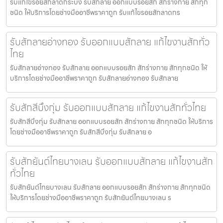
รับแก้ไขรอยสักลาดกระบัง รับสักลาย ออกแบบรอยสัก สักร่างกาย สักทุก
ชนิด ให้บริการโดยช่างมืออาชีพราคาถูก รับแก้ไขรอยสักลาดกร
รับสักลายอ่างทอง รับออกแบบสักลาย แก้ไขงานสักทั่ว
ไทย
รับสักลายอ่างทอง รับสักลาย ออกแบบรอยสัก สักร่างกาย สักทุกชนิด ให้
บริการโดยช่างมืออาชีพราคาถูก รับสักลายอ่างทอง รับสักลาย
รับสักสีบึงกุ่ม รับออกแบบสักลาย แก้ไขงานสักทั่วไทย
รับสักสีบึงกุ่ม รับสักลาย ออกแบบรอยสัก สักร่างกาย สักทุกชนิด ให้บริการ
โดยช่างมืออาชีพราคาถูก รับสักสีบึงกุ่ม รับสักลาย อ
รับสักยันต์ไทยบางเลน รับออกแบบสักลาย แก้ไขงานสัก
ทั่วไทย
รับสักยันต์ไทยบางเลน รับสักลาย ออกแบบรอยสัก สักร่างกาย สักทุกชนิด
ให้บริการโดยช่างมืออาชีพราคาถูก รับสักยันต์ไทยบางเลน ร