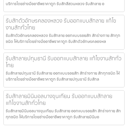
บริการโดยช่างมืออาชีพราคาถูก รับสักสีสวนหลวง รับสักลาย อ
รับสักตัวอักษรคลองหลวง รับออกแบบสักลาย แก้ไข
งานสักทั่วไทย
รับสักตัวอักษรคลองหลวง รับสักลาย ออกแบบรอยสัก สักร่างกาย สักทุก
ชนิด ให้บริการโดยช่างมืออาชีพราคาถูก รับสักตัวอักษรคลองหล
รับสักลายปทุมธานี รับออกแบบสักลาย แก้ไขงานสักทั่ว
ไทย
รับสักลายปทุมธานี รับสักลาย ออกแบบรอยสัก สักร่างกาย สักทุกชนิด ให้
บริการโดยช่างมืออาชีพราคาถูก รับสักลายปทุมธานี รับสักล
รับสักลายมินิมอลบางขุนเทียน รับออกแบบสักลาย
แก้ไขงานสักทั่วไทย
รับสักลายมินิมอลบางขุนเทียน รับสักลาย ออกแบบรอยสัก สักร่างกาย สัก
ทุกชนิด ให้บริการโดยช่างมืออาชีพราคาถูก รับสักลายมินิมอ