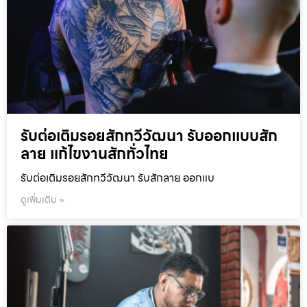
รับต่อเติมรอยสักทวีวัฒนา รับออกแบบสัก
ลาย แก้ไขงานสักทั่วไทย
รับต่อเติมรอยสักทวีวัฒนา รับสักลาย ออกแบ
ดูเพิ่มเติม »