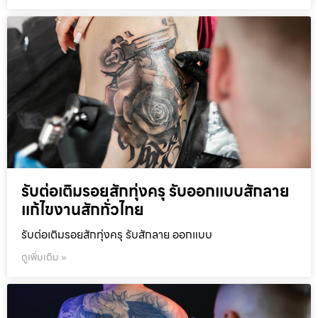
รับต่อเติมรอยสักทุ่งครุ รับออกแบบสักลาย
แก้ไขงานสักทั่วไทย
รับต่อเติมรอยสักทุ่งครุ รับสักลาย ออกแบบ
ดูเพิ่มเติม »