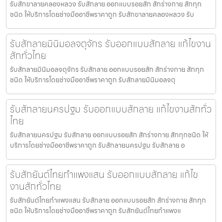
รับสักขาลายคลองหลวง รับสักลาย ออกแบบรอยสัก สักร่างกาย สักทุก
ชนิด ให้บริการโดยช่างมืออาชีพราคาถูก รับสักขาลายคลองหลวง รับ
รับสักลายมินิมอลจตุจักร รับออกแบบสักลาย แก้ไขงาน
สักทั่วไทย
รับสักลายมินิมอลจตุจักร รับสักลาย ออกแบบรอยสัก สักร่างกาย สักทุก
ชนิด ให้บริการโดยช่างมืออาชีพราคาถูก รับสักลายมินิมอลจตุ
รับสักลายนครปฐม รับออกแบบสักลาย แก้ไขงานสักทั่ว
ไทย
รับสักลายนครปฐม รับสักลาย ออกแบบรอยสัก สักร่างกาย สักทุกชนิด ให้
บริการโดยช่างมืออาชีพราคาถูก รับสักลายนครปฐม รับสักลาย อ
รับสักยันต์ไทยกำแพงแสน รับออกแบบสักลาย แก้ไข
งานสักทั่วไทย
รับสักยันต์ไทยกำแพงแสน รับสักลาย ออกแบบรอยสัก สักร่างกาย สักทุก
ชนิด ให้บริการโดยช่างมืออาชีพราคาถูก รับสักยันต์ไทยกำแพงแ