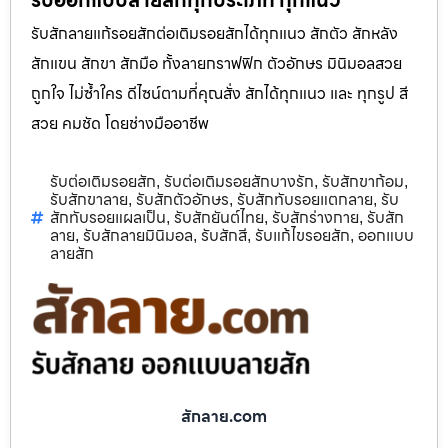
รับสักลายแก้รอยสักต่อเติมรอยสักได้ทุกแนว สักตัว สักหลัง
สักแขน สักขา สักมือ ทั้งลายกราฟฟิก ตัวอักษร มินิมอลสวย
ถูกใจ ไม่ซ้ำใคร ดีไซน์ตามที่คุณสั่ง สักได้ทุกแนว และ ทุกรูป สี
สวย คมชัด โดยช่างมืออาชีพ
รับต่อเติมรอยสัก
รับต่อเติมรอยสักบางรัก
รับสักขาก้อม
,
,
,
รับสักขาลาย
รับสักตัวอักษร
รับสักทับรอยแตกลาย
รับ
,
,
,
สักทับรอยแผลเป็น
รับสักยันต์ไทย
รับสักร่างกาย
รับสัก
,
,
,
ลาย
รับสักลายมินิมอล
รับสักสี
รับแก้ไขรอยสัก
ออกแบบ
,
,
,
,
ลายสัก
สักลาย.com